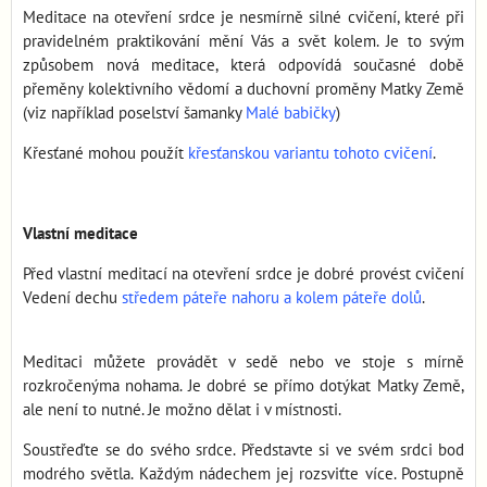
Meditace na otevření srdce je nesmírně silné cvičení, které při
pravidelném praktikování mění Vás a svět kolem. Je to svým
způsobem nová meditace, která odpovídá současné době
přeměny kolektivního vědomí a duchovní proměny Matky Země
(viz například poselství šamanky
Malé babičky
)
Křesťané mohou použít
křesťanskou variantu tohoto cvičení
.
Vlastní meditace
Před vlastní meditací na otevření srdce je dobré provést cvičení
Vedení dechu
středem páteře nahoru a kolem páteře dolů
.
Meditaci můžete provádět v sedě nebo ve stoje s mírně
rozkročenýma nohama. Je dobré se přímo dotýkat Matky Země,
ale není to nutné. Je možno dělat i v místnosti.
Soustřeďte se do svého srdce. Představte si ve svém srdci bod
modrého světla. Každým nádechem jej rozsviťte více. Postupně