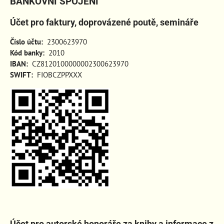
BANKOVNÍ SPOJENÍ
Účet pro faktury, doprovázené poutě, semináře
Číslo účtu:
2300623970
Kód banky:
2010
IBAN:
CZ8120100000002300623970
SWIFT:
FIOBCZPPXXX
Účet pro autorské honoráře za knihy a informace z