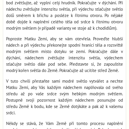
bod zvětšujte, až vyplní celý hrudník. Pokračujte v dýchání. Při
nádechu zvětšujte intenzitu světla, při výdechu stlačujte světlo
dolů směrem k břichu a posléze k řitnímu otvoru. Po nějaké
době dojde k naplnění celého těla od srdce k řitnímu otvoru
modrým světlem (v případě varianty ve stoje až k chodidlům).
Poproste Matku Zemi, aby se vám otevřela. Proveďte hlubší
nádech a při výdechu překonejte spodní hranici těla a rozsviťtě
modrým světlem místo dotyku se zemí. Pokračujte dále v
dýchání, nádechem zvětšujte intenzitu světla, výdechem
stlačujte světlo dále pod sebe. Představte si, že zapouštíte
modrý kořen světla do Země. Pokračujte až ucítíte střed Země.
V tuto chvíli přestaňte sami modré světlo vytvářet a nechte
Matku Zemi, aby Vás každým nádechem naplňovala od svého
středu až po vaše srdce svým hebkým modrým světlem.
Postupně svoji pozornost každým nádechem posunujte od
středu Země k bodu, kde se Země dotýkáte a pak až k vašemu
srdci.
Někdy se stává, že Vám Země při tomto procesu naplnění