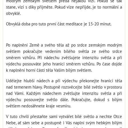
modrým zemským světlem předá nějakou vizi. Pokud se tak
stane, vizi s díky přijměte. Pokud vize nepřijde, je to normální a
obvyklé.
Obvyklá doba pro tuto první část meditace je 15-20 minut.
Po naplnění Země a svého těla až po srdce zemským modrým
světlem pokračujte vedením bílého světla ze svého srdce
směrem vzhůru. Při nádechu zvětšujete intenzitu světla a při
výdechu posouváte jeho hranici směrem vzhůru. Po čase dojde
k naplnění horní části těla Vaším bílým světlem.
Udělejte hlubší nádech a při výdechu překonejte hranici těla
nad temenem hlavy. Postupně rozsvěcejte bílé světlo v prostoru
nad Vámi. Každým nádechem zvětšujte intenzitu světla a při
výdechu posouvejte světlo dále. Pokračujte, dokud s bílým
světlem nedosáhnete kraje vesmíru.
V tuto chvíli přestaňte sami vytvářet bílé světlo a nechte Otce
Nebe, ať sám sebe a postupně i Vás naplní svým hebkým bílým