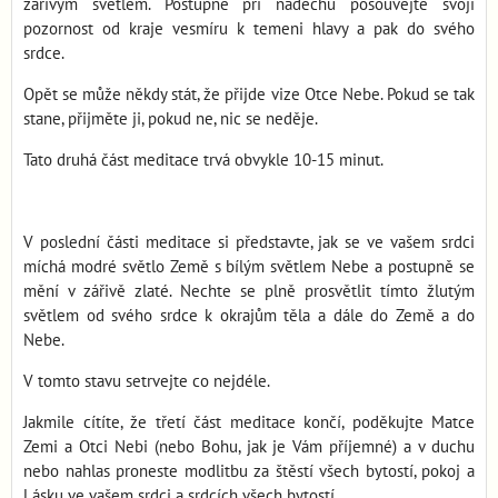
zářivým světlem. Postupně při nádechu posouvejte svoji
pozornost od kraje vesmíru k temeni hlavy a pak do svého
srdce.
Opět se může někdy stát, že přijde vize Otce Nebe. Pokud se tak
stane, přijměte ji, pokud ne, nic se neděje.
Tato druhá část meditace trvá obvykle 10-15 minut.
V poslední části meditace si představte, jak se ve vašem srdci
míchá modré světlo Země s bílým světlem Nebe a postupně se
mění v zářivě zlaté. Nechte se plně prosvětlit tímto žlutým
světlem od svého srdce k okrajům těla a dále do Země a do
Nebe.
V tomto stavu setrvejte co nejdéle.
Jakmile cítíte, že třetí část meditace končí, poděkujte Matce
Zemi a Otci Nebi (nebo Bohu, jak je Vám příjemné) a v duchu
nebo nahlas proneste modlitbu za štěstí všech bytostí, pokoj a
Lásku ve vašem srdci a srdcích všech bytostí.