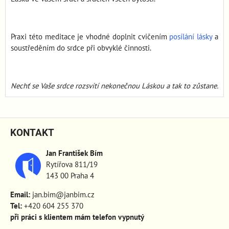
Praxi této meditace je vhodné doplnit cvičením
posílání lásky
a
soustředěním do srdce při obvyklé činnosti.
Nechť se Vaše srdce rozsvítí nekonečnou Láskou a tak to zůstane.
KONTAKT
Jan František Bím
Rytířova 811/19
143 00 Praha 4
Email:
jan.bim@janbim.cz
Tel:
+420 604 255 370
při práci s klientem mám telefon vypnutý