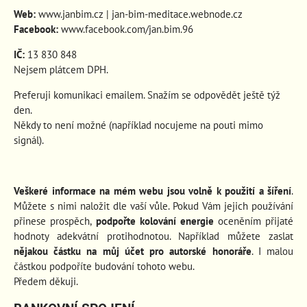
Web:
www.janbim.cz
|
jan-bim-meditace.webnode.cz
Facebook:
www.facebook.com/jan.bim.96
IČ:
13 830 848
Nejsem plátcem DPH.
Preferuji komunikaci emailem. Snažím se odpovědět ještě týž
den.
Někdy to není možné (například nocujeme na pouti mimo
signál).
Veškeré informace na mém webu jsou volně k použití a šíření
.
Můžete s nimi naložit dle vaší vůle. Pokud Vám jejich používání
přinese prospěch
,
podpořte kolování energie
oceněním přijaté
hodnoty adekvátní protihodnotou. Například můžete zaslat
nějakou částku na můj účet pro autorské honoráře
. I malou
částkou podpoříte budování tohoto webu.
Předem děkuji.