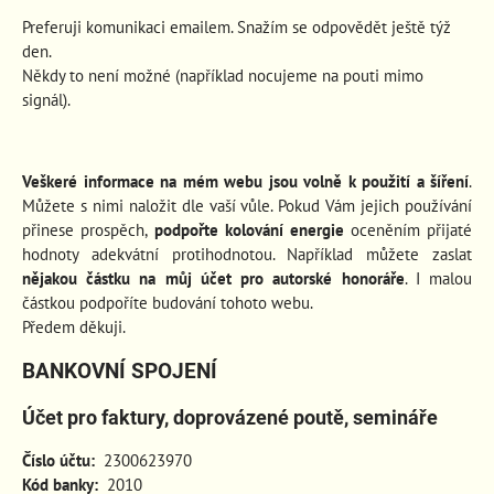
Preferuji komunikaci emailem. Snažím se odpovědět ještě týž
den.
Někdy to není možné (například nocujeme na pouti mimo
signál).
Veškeré informace na mém webu jsou volně k použití a šíření
.
Můžete s nimi naložit dle vaší vůle. Pokud Vám jejich používání
přinese prospěch
,
podpořte kolování energie
oceněním přijaté
hodnoty adekvátní protihodnotou. Například můžete zaslat
nějakou částku na můj účet pro autorské honoráře
. I malou
částkou podpoříte budování tohoto webu.
Předem děkuji.
BANKOVNÍ SPOJENÍ
Účet pro faktury, doprovázené poutě, semináře
Číslo účtu:
2300623970
Kód banky:
2010