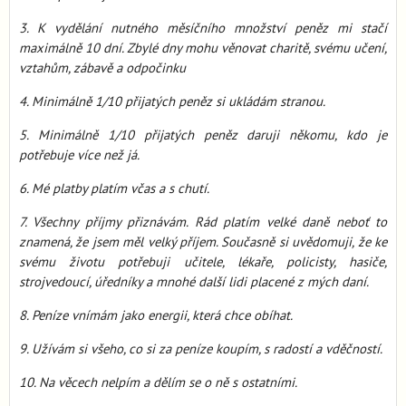
3. K vydělání nutného měsíčního množství peněz mi stačí
maximálně 10 dní. Zbylé dny mohu věnovat charitě, svému učení,
vztahům, zábavě a odpočinku
4. Minimálně 1/10 přijatých peněz si ukládám stranou.
5. Minimálně 1/10 přijatých peněz daruji někomu, kdo je
potřebuje více než já.
6. Mé platby platím včas a s chutí.
7. Všechny příjmy přiznávám. Rád platím velké daně neboť to
znamená, že jsem měl velký příjem. Současně si uvědomuji, že ke
svému životu potřebuji učitele, lékaře, policisty, hasiče,
strojvedoucí, úředníky a mnohé další lidi placené z mých daní.
8. Peníze vnímám jako energii, která chce obíhat.
9. Užívám si všeho, co si za peníze koupím, s radostí a vděčností.
10. Na věcech nelpím a dělím se o ně s ostatními.