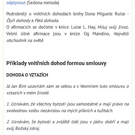
odplynout
(Sedona metoda)
Podrobněji o vnitřních dohodách knihy Dona Miguele Ruise -
Čtyři dohody
a
Pátá dohoda
.
O afirmacích se dočtete v knice Luise L. Hay,
Miluj svůj život
.
Velmi silné afirmace jsou v knize Og Mandino,
Největší
obchodník na světě
.
Příklady vnitřních dohod formou smlouvy
DOHODA O VZTAZÍCH
Já Jan Bím uzavírám sám se sebou a s Vesmírem tuto smlouvu o
vztazích v mém životě.
1. Uznávám, že všechny bytosti jsou samostatné a mají právo na
svobodnou volbu nezávislou na mých přáních a tužbách.
2. Uznávám, že bytosti a zvláště lidé jsou v jádru dobří a mají
svůj Božský zdroj.