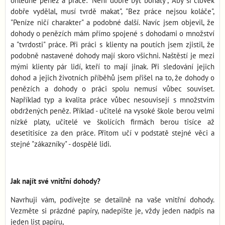
ohledně peněz a práce: "Není dobré být bohatý", "Aby si člověk
dobře vydělal, musí tvrdě makat", "Bez práce nejsou koláče",
"Peníze ničí charakter" a podobné další. Navíc jsem objevil, že
dohody o penězích mám přímo spojené s dohodami o množství
a "tvrdosti" práce. Při práci s klienty na poutích jsem zjistil, že
podobně nastavené dohody mají skoro všichni. Naštěstí je mezi
mými klienty pár lidí, kteří to mají jinak. Při sledování jejich
dohod a jejich životních příběhů jsem přišel na to, že dohody o
penězích a dohody o práci spolu nemusí vůbec souviset.
Například typ a kvalita práce vůbec nesouvisejí s množstvím
obdržených peněz. Příklad - učitelé na vysoké škole berou velmi
nízké platy, učitelé ve školících firmách berou tisíce až
desetitisíce za den práce. Přitom učí v podstatě stejné věci a
stejné "zákazníky" - dospělé lidi.
Jak najít své vnitřní dohody?
Navrhuji vám, podívejte se detailně na vaše vnitřní dohody.
Vezměte si prázdné papíry, nadepište je, vždy jeden nadpis na
jeden list papíru,