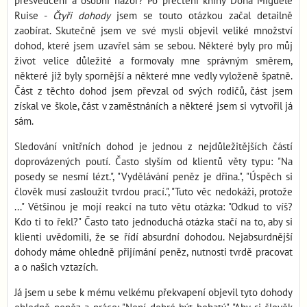
přesvědčení a osobní názor? Po přečtení knihy Dona Miguele
Ruise -
Čtyři dohody
jsem se touto otázkou začal detailně
zaobírat. Skutečně jsem ve své mysli objevil veliké množství
dohod, které jsem uzavřel sám se sebou. Některé byly pro můj
život velice důležité a formovaly mne správným směrem,
některé již byly spornější a některé mne vedly vyloženě špatně.
Část z těchto dohod jsem převzal od svých rodičů, část jsem
získal ve škole, část v zaměstnáních a některé jsem si vytvořil já
sám.
Sledování vnitřních dohod je jednou z nejdůležitějších částí
doprovázených poutí. Často slyším od klientů věty typu: "Na
posedy se nesmí lézt.", "Vydělávání peněz je dřina.", "Úspěch si
člověk musí zasloužit tvrdou prací.", "Tuto věc nedokáži, protože
..." Většinou je mojí reakcí na tuto větu otázka: "Odkud to víš?
Kdo ti to řekl?" Často tato jednoduchá otázka stačí na to, aby si
klienti uvědomili, že se řídí absurdní dohodou. Nejabsurdnější
dohody máme ohledně přijímání peněz, nutnosti tvrdě pracovat
a o našich vztazích.
Já jsem u sebe k mému velkému překvapení objevil tyto dohody