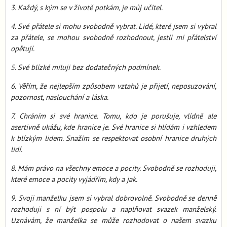
3. Každý, s kým se v životě potkám, je můj učitel.
4. Své přátele si mohu svobodně vybrat. Lidé, které jsem si vybral
za přátele, se mohou svobodně rozhodnout, jestli mi přátelství
opětují.
5. Své blízké miluji bez dodatečných podmínek.
6. Věřím, že nejlepším způsobem vztahů je přijetí, neposuzování,
pozornost, naslouchání a láska.
7. Chráním si své hranice. Tomu, kdo je porušuje, vlídně ale
asertivně ukážu, kde hranice je. Své hranice si hlídám i vzhledem
k blízkým lidem. Snažím se respektovat osobní hranice druhých
lidí.
8. Mám právo na všechny emoce a pocity. Svobodně se rozhoduji,
které emoce a pocity vyjádřím, kdy a jak.
9. Svoji manželku jsem si vybral dobrovolně. Svobodně se denně
rozhoduji s ní být pospolu a naplňovat svazek manželský.
Uznávám, že manželka se může rozhodovat o našem svazku