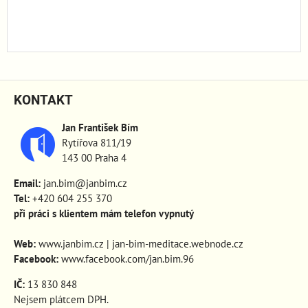
KONTAKT
Jan František Bím
Rytířova 811/19
143 00 Praha 4
Email:
jan.bim@janbim.cz
Tel:
+420 604 255 370
při práci s klientem mám telefon vypnutý
Web:
www.janbim.cz
|
jan-bim-meditace.webnode.cz
Facebook:
www.facebook.com/jan.bim.96
IČ:
13 830 848
Nejsem plátcem DPH.