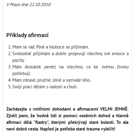
V Praze dne 22.10.2010
Příklady afirmací
Mám se rád. Plně a hluboce se přijímám.
Svobodně přijímám a dobře projevuji všechny své emoce a
pocity.
Mám dostatek peněz na všechno, co ke svému životu
potřebuji.
Mám zdravé, pružné, silné a vytrvalé tělo.
Svoji práci dělám s radostí a chutí.
Zacházejte s vnitřními dohodami a afirmacemi VELMI JEMNĚ.
Zjistil jsem, že hodně lidí si pomocí osobních dohod a hlavně
afirmací dělá "flastry", kterými překrývají staré bolesti. To ale
není dobrá cesta. Napřed je potřeba staré trauma vyléčit!