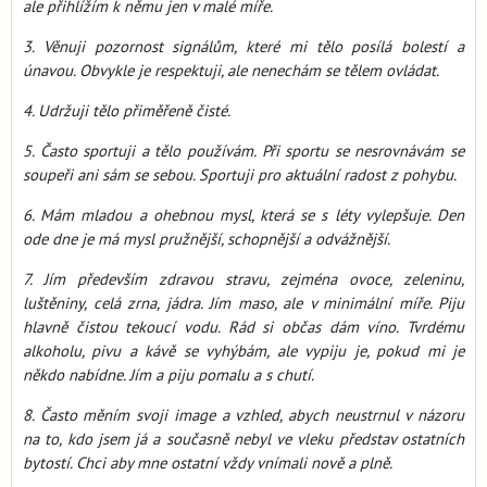
ale přihlížím k němu jen v malé míře.
3. Věnuji pozornost signálům, které mi tělo posílá bolestí a
únavou. Obvykle je respektuji, ale nenechám se tělem ovládat.
4. Udržuji tělo přiměřeně čisté.
5. Často sportuji a tělo používám. Při sportu se nesrovnávám se
soupeři ani sám se sebou. Sportuji pro aktuální radost z pohybu.
6. Mám mladou a ohebnou mysl, která se s léty vylepšuje. Den
ode dne je má mysl pružnější, schopnější a odvážnější.
7. Jím především zdravou stravu, zejména ovoce, zeleninu,
luštěniny, celá zrna, jádra. Jím maso, ale v minimální míře. Piju
hlavně čistou tekoucí vodu. Rád si občas dám víno. Tvrdému
alkoholu, pivu a kávě se vyhýbám, ale vypiju je, pokud mi je
někdo nabídne. Jím a piju pomalu a s chutí.
8. Často měním svoji image a vzhled, abych neustrnul v názoru
na to, kdo jsem já a současně nebyl ve vleku představ ostatních
bytostí. Chci aby mne ostatní vždy vnímali nově a plně.