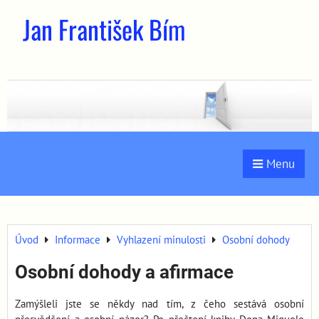
Jan František Bím
Menu
Úvod
Informace
Vyhlazení minulosti
Osobní dohody
Osobní dohody a afirmace
Zamýšleli jste se někdy nad tím, z čeho sestává osobní