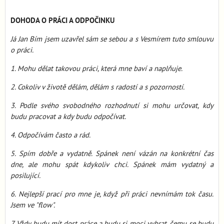
DOHODA O PRÁCI A ODPOČINKU
Já Jan Bím jsem uzavřel sám se sebou a s Vesmírem tuto smlouvu
o práci.
1. Mohu dělat takovou práci, která mne baví a naplňuje.
2. Cokoliv v životě dělám, dělám s radostí a s pozorností.
3. Podle svého svobodného rozhodnutí si mohu určovat, kdy
budu pracovat a kdy budu odpočívat.
4. Odpočívám často a rád.
5. Spím dobře a vydatně. Spánek není vázán na konkrétní čas
dne, ale mohu spát kdykoliv chci. Spánek mám vydatný a
posilující.
6. Nejlepší prací pro mne je, když při práci nevnímám tok času.
Jsem ve "flow".
7. Vždy budu mít dost práce a budu si moci vybrat, čemu se budu