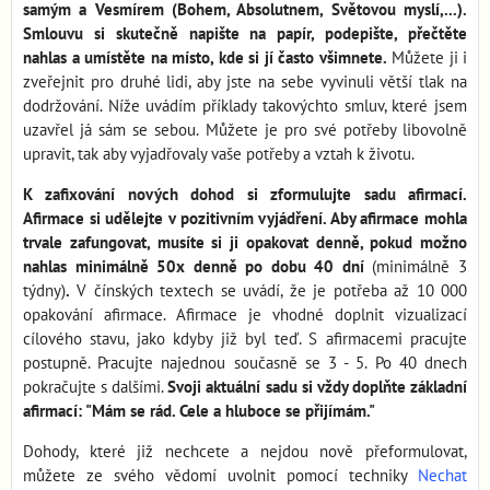
samým a Vesmírem (Bohem, Absolutnem, Světovou myslí,...).
Smlouvu si skutečně napište na papír, podepište, přečtěte
nahlas a umístěte na místo, kde si jí často všimnete.
Můžete ji i
zveřejnit pro druhé lidi, aby jste na sebe vyvinuli větší tlak na
dodržování. Níže uvádím příklady takovýchto smluv, které jsem
uzavřel já sám se sebou. Můžete je pro své potřeby libovolně
upravit, tak aby vyjadřovaly vaše potřeby a vztah k životu.
K zafixování nových dohod si zformulujte sadu afirmací.
Afirmace si udělejte v pozitivním vyjádření. Aby afirmace mohla
trvale zafungovat, musíte si ji opakovat denně, pokud možno
nahlas minimálně 50x denně po dobu 40 dní
(minimálně 3
týdny)
.
V čínských textech se uvádí, že je potřeba až 10 000
opakování afirmace. Afirmace je vhodné doplnit vizualizací
cílového stavu, jako kdyby již byl teď. S afirmacemi pracujte
postupně. Pracujte najednou současně se 3 - 5. Po 40 dnech
pokračujte s dalšími.
Svoji aktuální sadu si vždy doplňte základní
afirmací: "Mám se rád. Cele a hluboce se přijímám."
Dohody, které již nechcete a nejdou nově přeformulovat,
můžete ze svého vědomí uvolnit pomocí techniky
Nechat