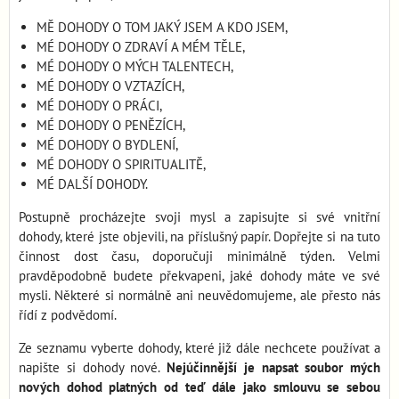
MĚ DOHODY O TOM JAKÝ JSEM A KDO JSEM,
MÉ DOHODY O ZDRAVÍ A MÉM TĚLE,
MÉ DOHODY O MÝCH TALENTECH,
MÉ DOHODY O VZTAZÍCH,
MÉ DOHODY O PRÁCI,
MÉ DOHODY O PENĚZÍCH,
MÉ DOHODY O BYDLENÍ,
MÉ DOHODY O SPIRITUALITĚ,
MÉ DALŠÍ DOHODY.
Postupně procházejte svoji mysl a zapisujte si své vnitřní
dohody, které jste objevili, na příslušný papír. Dopřejte si na tuto
činnost dost času, doporučuji minimálně týden. Velmi
pravděpodobně budete překvapeni, jaké dohody máte ve své
mysli. Některé si normálně ani neuvědomujeme, ale přesto nás
řídí z podvědomí.
Ze seznamu vyberte dohody, které již dále nechcete používat a
napište si dohody nové.
Nejúčinnější je napsat soubor mých
nových dohod platných od teď dále jako smlouvu se sebou