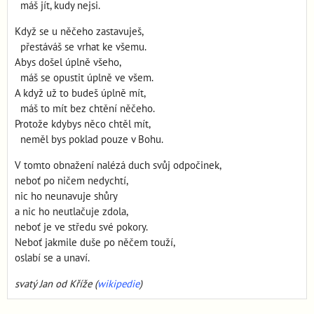
máš jít, kudy nejsi.
Když se u něčeho zastavuješ,
přestáváš se vrhat ke všemu.
Abys došel úplně všeho,
máš se opustit úplně ve všem.
A když už to budeš úplně mít,
máš to mít bez chtění něčeho.
Protože kdybys něco chtěl mít,
neměl bys poklad pouze v Bohu.
V tomto obnažení nalézá duch svůj odpočinek,
neboť po ničem nedychtí,
nic ho neunavuje shůry
a nic ho neutlačuje zdola,
neboť je ve středu své pokory.
Neboť jakmile duše po něčem touží,
oslabí se a unaví.
svatý Jan od Kříže (
wikipedie
)