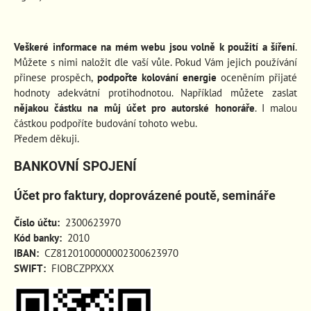
Veškeré informace na mém webu jsou volně k použití a šíření
.
Můžete s nimi naložit dle vaší vůle. Pokud Vám jejich používání
přinese prospěch
,
podpořte kolování energie
oceněním přijaté
hodnoty adekvátní protihodnotou. Například můžete zaslat
nějakou částku na můj účet pro autorské honoráře
. I malou
částkou podpoříte budování tohoto webu.
Předem děkuji.
BANKOVNÍ SPOJENÍ
Účet pro faktury, doprovázené poutě, semináře
Číslo účtu:
2300623970
Kód banky:
2010
IBAN:
CZ8120100000002300623970
SWIFT:
FIOBCZPPXXX