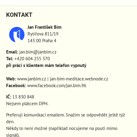
KONTAKT
Jan František Bím
Rytířova 811/19
143 00 Praha 4
Email:
jan.bim@janbim.cz
Tel:
+420 604 255 370
při práci s klientem mám telefon vypnutý
Web:
www.janbim.cz
|
jan-bim-meditace.webnode.cz
Facebook:
www.facebook.com/jan.bim.96
IČ:
13 830 848
Nejsem plátcem DPH.
Preferuji komunikaci emailem. Snažím se odpovědět ještě týž
den.
Někdy to není možné (například nocujeme na pouti mimo
signál).