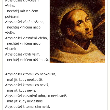
Abys došel k okoušení
všeho,
nechtěj mít v ničem
potěšení.
Abys došel vědění všeho,
nechtěj v ničem něco
vědět.
Abys došel vlastnění všeho,
nechtěj v ničem něco
vlastnit.
Abys došel v bytí vším,
nechtěj v ničem něčím být.
Abys došel k tomu, co neokoušíš,
máš jít, kudy neokoušíš.
Abys došel k tomu, co nevíš,
máš jít, kudy nevíš.
Abys došel vlastnění toho, co nevlastníš,
máš jít, kudy nevlastníš.
Abys došel k tomu, čím nejsi,