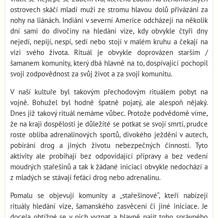
ostrovech skáčí mladí muži ze stromu hlavou dolů přivázáni za
nohy na liánách. Indiáni v severní Americe odcházejí na několik
dní sami do divočiny na hledání vize, kdy obvykle čtyři dny
nejedí, nepijí, nespí, sedí nebo stojí v malém kruhu a čekají na
vizi svého života. Rituál je obvykle doprovázen starším /
šamanem komunity, který dbá hlavně na to, dospívající pochopil
svoji zodpovědnost za svůj život a za svoji komunitu.
V naší kultuře byl takovým přechodovým rituálem pobyt na
vojně. Bohužel byl hodně špatně pojatý, ale alespoň nějaký.
Dnes již takový rituál nemáme vůbec. Protože podvědomě víme,
že na kraji dospělosti je důležité se potkat se svojí smrtí, prudce
roste obliba adrenalinových sportů, divokého ježdění v autech,
pobírání drog a jiných životu nebezpečných činností. Tyto
aktivity ale probíhají bez odpovídající přípravy a bez vedení
moudrých stařešinů a tak k žádané iniciaci obvykle nedochází a
z mladých se stávají feťáci drog nebo adrenalinu.
Pomalu se objevují komunity a „stařešinové“, kteří nabízejí
rituály hledání vize, šamanského zasvěcení či jiné iniciace. Je
docela obtížné se v nich vyznat a hlavně najít toho správného