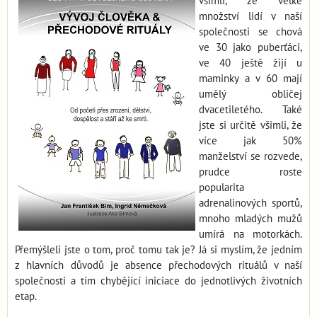
všimli, že velké
množství lidí v naší
společnosti se chová
ve 30 jako puberťáci,
ve 40 ještě žijí u
maminky a v 60 mají
umělý obličej
dvacetiletého. Také
jste si určitě všimli, že
více jak 50%
manželství se rozvede,
prudce roste
popularita
adrenalinových sportů,
mnoho mladých mužů
umírá na motorkách.
Přemýšleli jste o tom, proč tomu tak je? Já si myslím, že jedním
z hlavních důvodů je absence přechodových rituálů v naší
společnosti a tím chybějící iniciace do jednotlivých životních
etap.