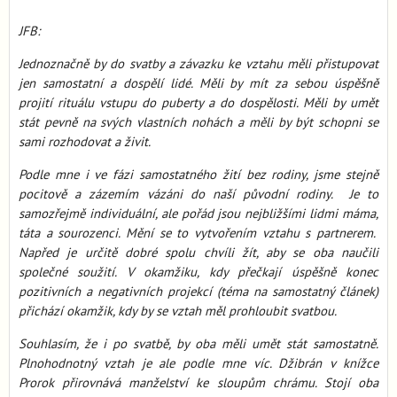
JFB:
Jednoznačně by do svatby a závazku ke vztahu měli přistupovat
jen samostatní a dospělí lidé. Měli by mít za sebou úspěšně
projití rituálu vstupu do puberty a do dospělosti. Měli by umět
stát pevně na svých vlastních nohách a měli by být schopni se
sami rozhodovat a živit.
Podle mne i ve fázi samostatného žití bez rodiny, jsme stejně
pocitově a zázemím vázáni do naší původní rodiny. Je to
samozřejmě individuální, ale pořád jsou nejbližšími lidmi máma,
táta a sourozenci. Mění se to vytvořením vztahu s partnerem.
Napřed je určitě dobré spolu chvíli žít, aby se oba naučili
společné soužití. V okamžiku, kdy přečkají úspěšně konec
pozitivních a negativních projekcí (téma na samostatný článek)
přichází okamžik, kdy by se vztah měl prohloubit svatbou.
Souhlasím, že i po svatbě, by oba měli umět stát samostatně.
Plnohodnotný vztah je ale podle mne víc. Džibrán v knížce
Prorok přirovnává manželství ke sloupům chrámu. Stojí oba