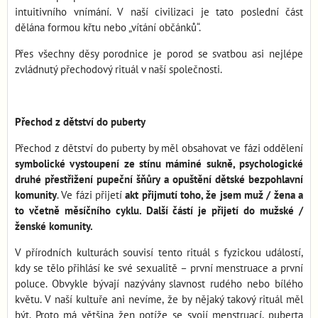
intuitivního vnímání. V naší civilizaci je tato poslední část
dělána formou křtu nebo „vítání občánků“.
Přes všechny děsy porodnice je porod se svatbou asi nejlépe
zvládnutý přechodový rituál v naší společnosti.
Přechod z dětství do puberty
Přechod z dětství do puberty by měl obsahovat ve fázi oddělení
symbolické vystoupení ze stínu máminé sukně, psychologické
druhé přestřižení pupeční šňůry a opuštění dětské bezpohlavní
komunity
. Ve fázi přijetí
akt přijmutí toho, že jsem muž / žena a
to včetně měsíčního cyklu. Další částí je přijetí do mužské /
ženské komunity.
V přírodních kulturách souvisí tento rituál s fyzickou událostí,
kdy se tělo přihlásí ke své sexualitě – první menstruace a první
poluce. Obvykle bývají nazývány slavnost rudého nebo bílého
květu. V naší kultuře ani nevíme, že by nějaký takový rituál měl
být. Proto má většina žen potíže se svojí menstruací, puberta