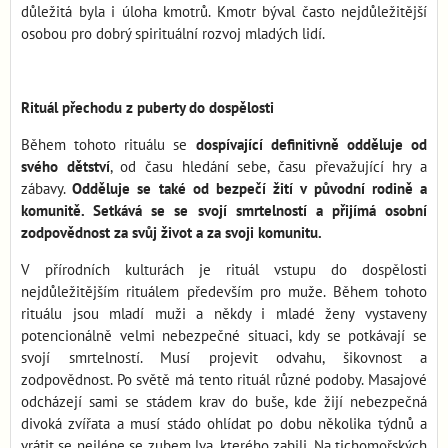
důležitá byla i úloha kmotrů. Kmotr býval často nejdůležitější
osobou pro dobrý spirituální rozvoj mladých lidí.
Rituál přechodu z puberty do dospělosti
Během tohoto rituálu se
dospívající definitivně odděluje od
svého dětství
, od času hledání sebe, času převažující hry a
zábavy.
Odděluje se také od bezpečí žití v původní rodině a
komunitě. Setkává se se svojí smrtelností a přijímá osobní
zodpovědnost za svůj život a za svoji komunitu.
V přírodních kulturách je rituál vstupu do dospělosti
nejdůležitějším rituálem především pro muže. Během tohoto
rituálu jsou mladí muži a někdy i mladé ženy vystaveny
potencionálně velmi nebezpečné situaci, kdy se potkávají se
svojí smrtelností. Musí projevit odvahu, šikovnost a
zodpovědnost. Po světě má tento rituál různé podoby. Masajové
odcházejí sami se stádem krav do buše, kde žijí nebezpečná
divoká zvířata a musí stádo ohlídat po dobu několika týdnů a
vrátit se nejlépe se zubem lva, kterého zabili. Na tichomořských