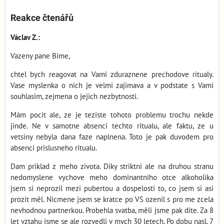
Reakce čtenářů
Václav Z.:
Vazeny pane Bime,
chtel bych reagovat na Vami zduraznene prechodove ritualy.
Vase myslenka o nich je velmi zajimava a v podstate s Vami
souhlasim, zejmena o jejich nezbytnosti.
Mám pocit ale, ze je teziste tohoto problemu trochu nekde
jinde. Ne v samotne absenci techto ritualu, ale faktu, ze u
vetsiny nebyla dana faze naplnena. Toto je pak duvodem pro
absenci prislusneho ritualu.
Dam priklad z meho zivota. Diky striktni ale na druhou stranu
nedomyslene vychove meho dominantniho otce alkoholika
jsem si neprozil mezi pubertou a dospelosti to, co jsem si asi
prozit měl. Nicmene jsem se kratce po VS ozenil s pro me zcela
nevhodnou partnerkou. Probehla svatba, měli jsme pak dite. Za 8
let vztahu jsme se ale rozvedli v mych 30 letech. Po dobu nasl. 7