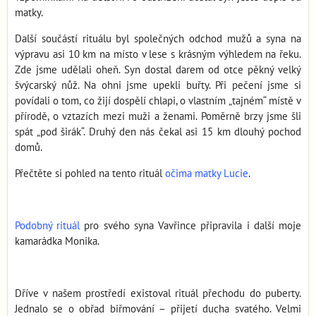
matky.
Další součástí rituálu byl společných odchod mužů a syna na
výpravu asi 10 km na místo v lese s krásným výhledem na řeku.
Zde jsme udělali oheň. Syn dostal darem od otce pěkný velký
švýcarský nůž. Na ohni jsme upekli buřty. Při pečení jsme si
povídali o tom, co žijí dospělí chlapi, o vlastním „tajném“ místě v
přírodě, o vztazích mezi muži a ženami. Poměrně brzy jsme šli
spát „pod širák“. Druhý den nás čekal asi 15 km dlouhý pochod
domů.
Přečtěte si pohled na tento rituál
očima matky Lucie
.
Podobný rituál
pro svého syna Vavřince připravila i další moje
kamarádka Monika.
Dříve v našem prostředí existoval rituál přechodu do puberty.
Jednalo se o obřad biřmování – přijetí ducha svatého. Velmi