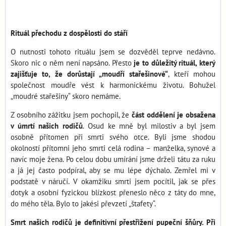
Rituál přechodu z dospělosti do stáří
O nutnosti tohoto rituálu jsem se dozvěděl teprve nedávno.
Skoro nic o něm není napsáno. Přesto
je to důležitý rituál, který
zajišťuje to, že dorůstají „moudří stařešinové“
, kteří mohou
společnost moudře vést k harmonickému životu. Bohužel
„moudré stařešiny“ skoro nemáme.
Z osobního zážitku jsem pochopil, že
část oddělení je obsažena
v úmrtí našich rodičů
. Osud ke mně byl milostiv a byl jsem
osobně přítomen při smrti svého otce. Byli jsme shodou
okolností přítomni jeho smrti celá rodina – manželka, synové a
navíc moje žena. Po celou dobu umírání jsme drželi tátu za ruku
a já jej často podpíral, aby se mu lépe dýchalo. Zemřel mi v
podstatě v náručí. V okamžiku smrti jsem pocítil, jak se přes
dotyk a osobní fyzickou blízkost přeneslo něco z táty do mne,
do mého těla. Bylo to jakési převzetí „štafety“.
Smrt našich rodičů je definitivní přestřižení pupeční šňůry. Při