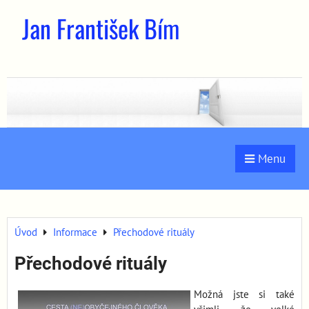
Jan František Bím
Menu
Úvod
Informace
Přechodové rituály
Přechodové rituály
M
ožná jste si také