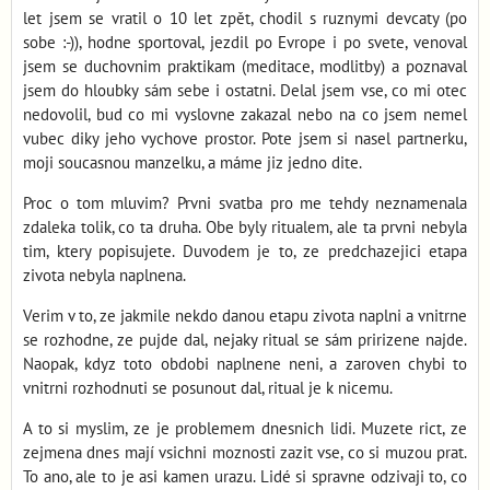
let jsem se vratil o 10 let zpět, chodil s ruznymi devcaty (po
sobe :-)), hodne sportoval, jezdil po Evrope i po svete, venoval
jsem se duchovnim praktikam (meditace, modlitby) a poznaval
jsem do hloubky sám sebe i ostatni. Delal jsem vse, co mi otec
nedovolil, bud co mi vyslovne zakazal nebo na co jsem nemel
vubec diky jeho vychove prostor. Pote jsem si nasel partnerku,
moji soucasnou manzelku, a máme jiz jedno dite.
Proc o tom mluvim? Prvni svatba pro me tehdy neznamenala
zdaleka tolik, co ta druha. Obe byly ritualem, ale ta prvni nebyla
tim, ktery popisujete. Duvodem je to, ze predchazejici etapa
zivota nebyla naplnena.
Verim v to, ze jakmile nekdo danou etapu zivota naplni a vnitrne
se rozhodne, ze pujde dal, nejaky ritual se sám pririzene najde.
Naopak, kdyz toto obdobi naplnene neni, a zaroven chybi to
vnitrni rozhodnuti se posunout dal, ritual je k nicemu.
A to si myslim, ze je problemem dnesnich lidi. Muzete rict, ze
zejmena dnes mají vsichni moznosti zazit vse, co si muzou prat.
To ano, ale to je asi kamen urazu. Lidé si spravne odzivaji to, co