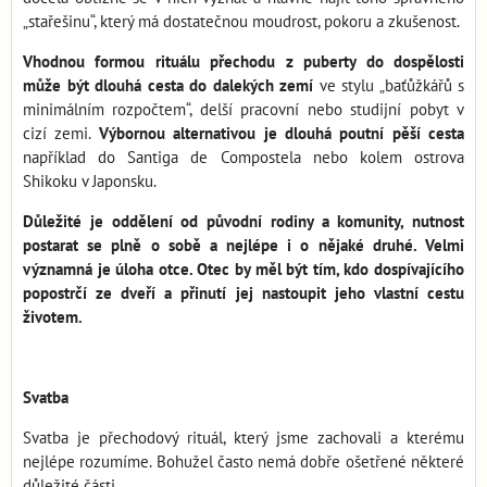
„stařešinu“, který má dostatečnou moudrost, pokoru a zkušenost.
Vhodnou formou rituálu přechodu z puberty do dospělosti
může být dlouhá cesta do dalekých zemí
ve stylu „baťůžkářů s
minimálním rozpočtem“, delší pracovní nebo studijní pobyt v
cizí zemi.
Výbornou alternativou je dlouhá poutní pěší cesta
například do Santiga de Compostela nebo kolem ostrova
Shikoku v Japonsku.
Důležité je oddělení od původní rodiny a komunity, nutnost
postarat se plně o sobě a nejlépe i o nějaké druhé. Velmi
významná je úloha otce. Otec by měl být tím, kdo dospívajícího
popostrčí ze dveří a přinutí jej nastoupit jeho vlastní cestu
životem.
Svatba
Svatba je přechodový rituál, který jsme zachovali a kterému
nejlépe rozumíme. Bohužel často nemá dobře ošetřené některé
důležité části.