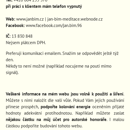
při práci s klientem mám telefon vypnutý
Web:
www.janbim.cz
|
jan-bim-meditace.webnode.cz
Facebook:
www.facebook.com/jan.bim.96
IČ:
13 830 848
Nejsem plátcem DPH.
Preferuji komunikaci emailem. Snažím se odpovědět ještě týž
den.
Někdy to není možné (například nocujeme na pouti mimo
signál).
Veškeré informace na mém webu jsou volně k použití a šíření
.
Můžete s nimi naložit dle vaší vůle. Pokud Vám jejich používání
přinese prospěch
,
podpořte kolování energie
oceněním přijaté
hodnoty adekvátní protihodnotou. Například můžete zaslat
nějakou částku na můj účet pro autorské honoráře
. I malou
částkou podpoříte budování tohoto webu.