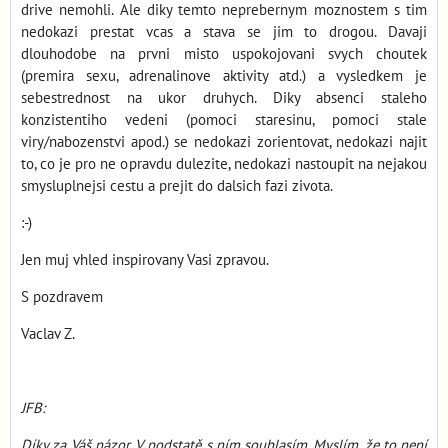
drive nemohli. Ale diky temto neprebernym moznostem s tim
nedokazi prestat vcas a stava se jim to drogou. Davaji
dlouhodobe na prvni misto uspokojovani svych choutek
(premira sexu, adrenalinove aktivity atd.) a vysledkem je
sebestrednost na ukor druhych. Diky absenci staleho
konzistentiho vedeni (pomoci staresinu, pomoci stale
viry/nabozenstvi apod.) se nedokazi zorientovat, nedokazi najit
to, co je pro ne opravdu dulezite, nedokazi nastoupit na nejakou
smysluplnejsi cestu a prejit do dalsich fazi zivota.
:-)
Jen muj vhled inspirovany Vasi zpravou.
S pozdravem
Vaclav Z.
JFB:
Díky za Váš názor. V podstatě s ním souhlasím. Myslím, že to není