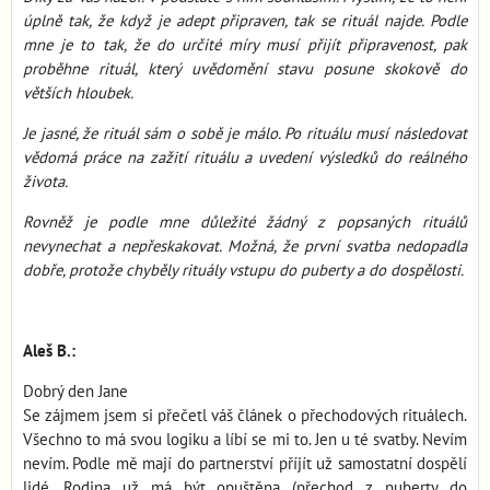
úplně tak, že když je adept připraven, tak se rituál najde. Podle
mne je to tak, že do určité míry musí přijít připravenost, pak
proběhne rituál, který uvědomění stavu posune skokově do
větších hloubek.
Je jasné, že rituál sám o sobě je málo. Po rituálu musí následovat
vědomá práce na zažití rituálu a uvedení výsledků do reálného
života.
Rovněž je podle mne důležité žádný z popsaných rituálů
nevynechat a nepřeskakovat. Možná, že první svatba nedopadla
dobře, protože chyběly rituály vstupu do puberty a do dospělosti.
Aleš B.:
Dobrý den Jane
Se zájmem jsem si přečetl váš článek o přechodových rituálech.
Všechno to má svou logiku a líbí se mi to. Jen u té svatby. Nevím
nevím. Podle mě mají do partnerství příjít už samostatní dospělí
lidé. Rodina už má být opuštěna (přechod z puberty do