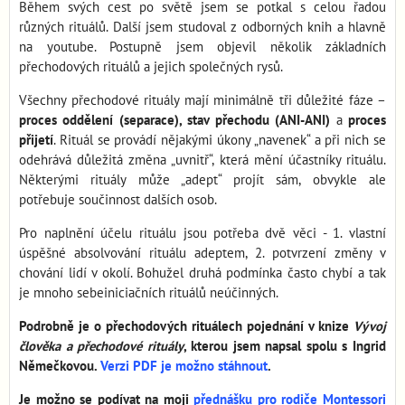
Během svých cest po světě jsem se potkal s celou řadou
různých rituálů. Další jsem studoval z odborných knih a hlavně
na youtube. Postupně jsem objevil několik základních
přechodových rituálů a jejich společných rysů.
Všechny přechodové rituály mají minimálně tři důležité fáze –
proces oddělení (separace), stav přechodu (ANI-ANI)
a
proces
přijetí
. Rituál se provádí nějakými úkony „navenek“ a při nich se
odehrává důležitá změna „uvnitř“, která mění účastníky rituálu.
Některými rituály může „adept“ projít sám, obvykle ale
potřebuje součinnost dalších osob.
Pro naplnění účelu rituálu jsou potřeba dvě věci - 1. vlastní
úspěšné absolvování rituálu adeptem, 2. potvrzení změny v
chování lidí v okolí. Bohužel druhá podmínka často chybí a tak
je mnoho sebeiniciačních rituálů neúčinných.
Podrobně je o přechodových rituálech pojednání v knize
Vývoj
člověka a přechodové rituály
, kterou jsem napsal spolu s Ingrid
Němečkovou.
Verzi PDF je možno stáhnout
.
Je možno se podívat na moji
přednášku pro rodiče Montessori