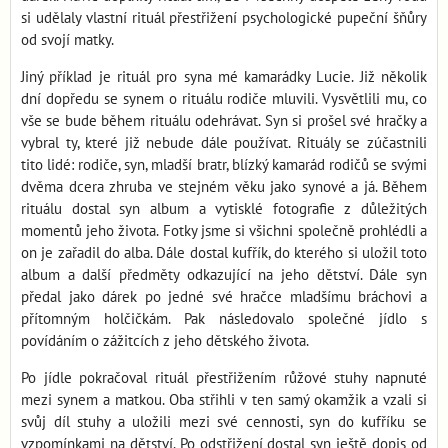
si udělaly vlastní rituál přestřižení psychologické pupeční šňůry
od svojí matky.
Jiný příklad je rituál pro syna mé kamarádky Lucie. Již několik
dní dopředu se synem o rituálu rodiče mluvili. Vysvětlili mu, co
vše se bude během rituálu odehrávat. Syn si prošel své hračky a
vybral ty, které již nebude dále používat. Rituály se zúčastnili
tito lidé: rodiče, syn, mladší bratr, blízký kamarád rodičů se svými
dvěma dcera zhruba ve stejném věku jako synové a já. Během
rituálu dostal syn album a vytisklé fotografie z důležitých
momentů jeho života. Fotky jsme si všichni společně prohlédli a
on je zařadil do alba. Dále dostal kufřík, do kterého si uložil toto
album a další předměty odkazující na jeho dětství. Dále syn
předal jako dárek po jedné své hračce mladšímu bráchovi a
přítomným holčičkám. Pak následovalo společné jídlo s
povídáním o zážitcích z jeho dětského života.
Po jídle pokračoval rituál přestřižením růžové stuhy napnuté
mezi synem a matkou. Oba střihli v ten samý okamžik a vzali si
svůj díl stuhy a uložili mezi své cennosti, syn do kufříku se
vzpomínkami na dětství. Po odstřižení dostal syn ještě dopis od