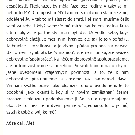
dospělosti). Předcházet by měla fáze bez rodiny. A taky se mi
nelíbí to MY. Dítě opustilo MY tvořené s matkou a stalo se z něj
oddělené JÁ. A tak to má zůstat do smrti. I té smrti musíme čelit
sami za sebe. I když samozřejmě může být kolem rodina. Já to
cítím tak, že v partnerství mají být dvě JÁ vedle sebe, když
dobrovolně chtějí. Je mezi nimi hranice, ale tak je to v pořádku.
Ta hranice = rozdílnost, to je živnou půdou pro ono partnerství.
Už to není symbiotické "s mámou", kde není úniku, ale svazek
dobrovolné "spolupráce". Na něčem dobrovolně spolupracujeme,
ale přitom zůstáváme sami sebou. Při svatebním obřadu chybí i
jasné uvědomění vzájemných povinností a to, že k nim
dobrovolně přistupujeme a chceme tak partnerovi dávat.
Vnímám svatbu právě jako okamžik tohoto uvědomění. Je to
podobné jako okamžik, kdy si v novém zaměstnání čteme
pracovní smlouvu a podepisujeme ji. Ani na to nepotřebujeme
okolí. Je to mezi těmi dvěmi partnery. "Ujednáno. To to je můj
vztah k tobě a tvůj ke mě".
Ať se daří, Aleš