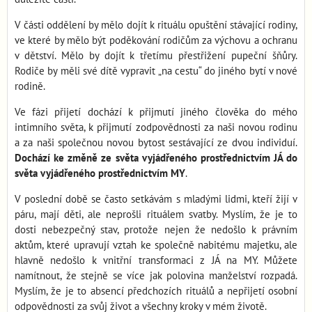
V části oddělení by mělo dojít k rituálu opuštění stávající rodiny,
ve které by mělo být poděkování rodičům za výchovu a ochranu
v dětství. Mělo by dojít k třetímu přestřižení pupeční šňůry.
Rodiče by měli své dítě vypravit „na cestu“ do jiného bytí v nové
rodině.
Ve fázi přijetí dochází k přijmutí jiného člověka do mého
intimního světa, k přijmutí zodpovědnosti za naši novou rodinu
a za naši společnou novou bytost sestávající ze dvou individuí.
Dochází ke změně ze světa vyjádřeného prostřednictvím JÁ do
světa vyjádřeného prostřednictvím MY
.
V poslední době se často setkávám s mladými lidmi, kteří žijí v
páru, mají děti, ale neprošli rituálem svatby. Myslím, že je to
dosti nebezpečný stav, protože nejen že nedošlo k právním
aktům, které upravují vztah ke společně nabitému majetku, ale
hlavně nedošlo k vnitřní transformaci z JÁ na MY. Můžete
namítnout, že stejně se více jak polovina manželství rozpadá.
Myslím, že je to absencí předchozích rituálů a nepřijetí osobní
odpovědnosti za svůj život a všechny kroky v mém životě.