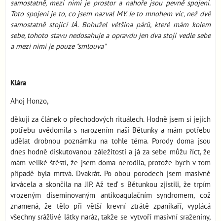
samostatně, mezi nimi je prostor a nahoře jsou pevně spojeni.
Toto spojení je to, co jsem nazval MY. Je to mnohem víc, než dvě
samostatně stojící JÁ. Bohužel většina párů, které mám kolem
sebe, tohoto stavu nedosahuje a opravdu jen dva stojí vedle sebe
a mezi nimi je pouze "smlouva"
Klára
Ahoj Honzo,
děkuji za článek o přechodových rituálech. Hodně jsem si jejich
potřebu uvědomila s narozením naší Bětunky a mám potřebu
udělat drobnou poznámku na tohle téma. Porody doma jsou
dnes hodně diskutovanou záležitostí a já za sebe můžu říct, že
mám veliké štěstí, že jsem doma nerodila, protože bych v tom
případě byla mrtvá. Dvakrát. Po obou porodech jsem masivně
krvácela a skončila na JIP. Až teď s Bětunkou zjistili, že trpím
vrozeným diseminovaným antikoagulačním syndromem, což
znamená, že tělo při větší krevní ztrátě zpanikaří, vyplácá
všechny srážlivé látky naráz, takže se vytvoří masivní sraženiny,