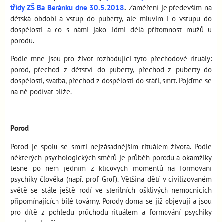
třídy ZŠ Ba Beránku dne 30.5.2018
.
Zaměření je především na
dětská období a vstup do puberty, ale mluvím i o vstupu do
dospělosti a co s námi jako lidmi dělá přítomnost mužů u
porodu.
Podle mne jsou pro život rozhodující tyto přechodové rituály:
porod, přechod z dětství do puberty, přechod z puberty do
dospělosti, svatba, přechod z dospělosti do stáří, smrt. Pojďme se
na ně podívat blíže.
Porod
Porod je spolu se smrtí nejzásadnějším rituálem života. Podle
některých psychologických směrů je průběh porodu a okamžiky
těsně po něm jedním z klíčových momentů na formování
psychiky člověka (např. prof Grof). Většina dětí v civilizovaném
světě se stále ještě rodí ve sterilních ošklivých nemocnicích
připomínajících bílé továrny. Porody doma se již objevují a jsou
pro dítě z pohledu průchodu rituálem a formování psychiky