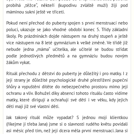
probíhá „těžce“, někteří (kupodivu zvláště muži) žijí pod
máminou sukní ještě ve třiceti.
Pokud není přechod do puberty spojen s první menstruací nebo
polucí, ukazuje se jako vhodné období konec 5. Třídy základní
školy. Po prázdninách dojde nástupem na druhý stupeň a ještě
více nástupem na 8 leté gymnázium k velké změně. Ve třídě již
nebude jedna „máma“ učitelka, ale učitelé se budou střídat
podle jednotlivých předmětů a na gymnáziu budou novým
žákům vykat.
Rituál přechodu z dětství do puberty je důležitý i pro matky. I z
její strany je důležité psychologické druhé přestřižení pupeční
šňůry a vypuštění dítěte do nebezpečného prostoru mimo její
ochranu a vliv. Bohužel díky absenci tohoto rituálu často vidíme
matky, které dirigují a ochraňují své děti i ve věku, kdy jejich
děti mají již své vlastní děti.
Jak takový rituál může vypadat? S jednou mojí klientkou
(říkejme jí třeba Jana) jsme si o slavnosti rudého květu povídali
asi měsíc před tím, než její dcera měla první menstruaci. Jana si