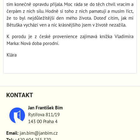
tím konečně opravdu přijala. Moc ráda se do těch chvil vracím a
čerpám z nich sílu. Hodně si toho z nich pamatuji a musím říct,
že to byl nejdůležitější den mého života. Doteď cítím, jak mi
Bětuška vychází ven a nic krásnějšího jsem v životě nezažila.
K porodu je z české provenience zajimavá knížka Vladimíra
Marka: Nová doba porodní.
Klára
KONTAKT
Jan František Bím
Rytířova 811/19
143 00 Praha 4
Email:
jan.bim@janbim.cz
Tel:
+420 604 255 370