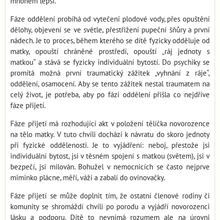
mnohem lepší.
Fáze oddělení probíhá od vytečení plodové vody, přes opuštění
dělohy, objevení se ve světle, přestřižení pupeční šňůry a první
nádech. Je to proces, během kterého se dítě fyzicky odděluje od
matky, opouští chráněné prostředí, opouští „ráj jednoty s
matkou“ a stává se fyzicky individuální bytostí. Do psychiky se
promítá možná první traumatický zážitek „vyhnání z ráje“,
oddělení, osamocení. Aby se tento zážitek nestal traumatem na
celý život, je potřeba, aby po fázi oddělení přišla co nejdříve
fáze přijetí.
Fáze přijetí má rozhodující akt v položení tělíčka novorozence
na tělo matky. V tuto chvíli dochází k návratu do skoro jednoty
při fyzické oddělenosti. Je to vyjádření: neboj, přestože jsi
individuální bytost, jsi v těsném spojení s matkou (světem), jsi v
bezpečí, jsi milován. Bohužel v nemocnicích se často nejprve
miminko plácne, měří, váží a zabalí do ovinovačky.
Fáze přijetí se může doplnit tím, že ostatní členové rodiny či
komunity se shromáždí chvíli po porodu a vyjádří novorozenci
lásku a podporu. Dítě to nevnímá rozumem ale na úrovni