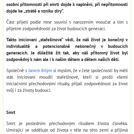
osobní přítomnosti při smrti dojde k naplnění, při nepřítomnosti
dojde ke „ztrátě a vzniku díry“.
Část přijetí podle mne souvisí s narozením vnoučat a tím s
přijetím zodpovědnosti za život budoucích generací.
Takto iniciovaní „stařešinové“ vědí, že náš život je konečný v
individualitě a potencionálně nekonečný v budoucích
generacích. Je důležité žít tak, aby náš přítomný život byl
zodpovědný k nám ale i k našim dětem a dětem našich dětí.
Společně s
Janem Bílým
si myslím, že v čele společnosti by měli
stát iniciovaní moudří stařešinové, kteří si prošli všemi
iniciačními přechodovými rituály, přijali zodpovědnost za život
svůj i za životy budoucí.
Smrt
Smrt je posledním přechodovým rituálem života člověka.
Umírající se odděluje od života v těle na této zemi a přijímá