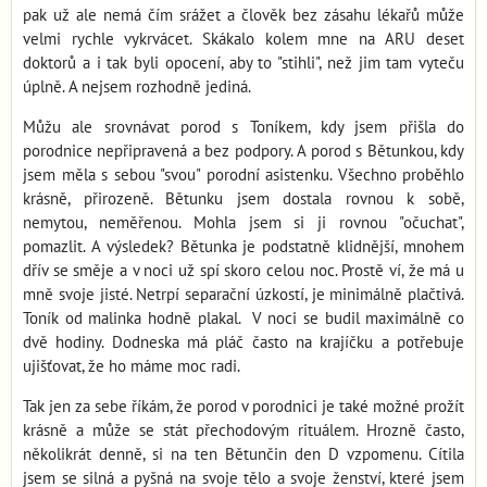
pak už ale nemá čím srážet a člověk bez zásahu lékařů může
velmi rychle vykrvácet. Skákalo kolem mne na ARU deset
doktorů a i tak byli opocení, aby to "stihli", než jim tam vyteču
úplně. A nejsem rozhodně jediná.
Můžu ale srovnávat porod s Toníkem, kdy jsem přišla do
porodnice nepřipravená a bez podpory. A porod s Bětunkou, kdy
jsem měla s sebou "svou" porodní asistenku. Všechno proběhlo
krásně, přirozeně. Bětunku jsem dostala rovnou k sobě,
nemytou, neměřenou. Mohla jsem si ji rovnou "očuchat",
pomazlit. A výsledek? Bětunka je podstatně klidnější, mnohem
dřív se směje a v noci už spí skoro celou noc. Prostě ví, že má u
mně svoje jisté. Netrpí separační úzkostí, je minimálně plačtivá.
Toník od malinka hodně plakal. V noci se budil maximálně co
dvě hodiny. Dodneska má pláč často na krajíčku a potřebuje
ujišťovat, že ho máme moc radi.
Tak jen za sebe říkám, že porod v porodnici je také možné prožít
krásně a může se stát přechodovým rituálem. Hrozně často,
několikrát denně, si na ten Bětunčin den D vzpomenu. Cítila
jsem se silná a pyšná na svoje tělo a svoje ženství, které jsem