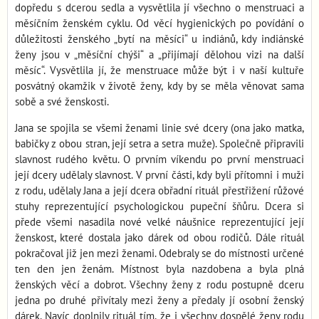
dopředu s dcerou sedla a vysvětlila jí všechno o menstruaci a
měsíčním ženském cyklu. Od věcí hygienických po povídání o
důležitosti ženského „bytí na měsíci“ u indiánů, kdy indiánské
ženy jsou v „měsíční chýši“ a „přijímají dělohou vizi na další
měsíc“. Vysvětlila jí, že menstruace může být i v naší kultuře
posvátný okamžik v životě ženy, kdy by se měla věnovat sama
sobě a své ženskosti.
Jana se spojila se všemi ženami linie své dcery (ona jako matka,
babičky z obou stran, její setra a setra muže). Společně připravili
slavnost rudého květu. O prvním víkendu po první menstruaci
její dcery udělaly slavnost. V první části, kdy byli přítomni i muži
z rodu, udělaly Jana a její dcera obřadní rituál přestřižení růžové
stuhy reprezentující psychologickou pupeční šňůru. Dcera si
přede všemi nasadila nové velké náušnice reprezentující její
ženskost, které dostala jako dárek od obou rodičů. Dále rituál
pokračoval již jen mezi ženami. Odebraly se do místnosti určené
ten den jen ženám. Místnost byla nazdobena a byla plná
ženských věcí a dobrot. Všechny ženy z rodu postupně dceru
jedna po druhé přivítaly mezi ženy a předaly jí osobní ženský
dárek. Navíc doplnily rituál tím, že i všechny dospělé ženy rodu