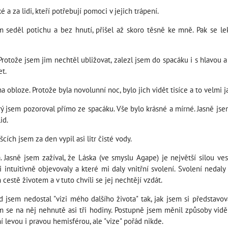
 za lidi, kteří potřebují pomoci v jejich trápení.
m seděl potichu a bez hnutí, přišel až skoro těsně ke mně. Pak se le
 Protože jsem jim nechtěl ubližovat, zalezl jsem do spacáku i s hlavou 
et.
obloze. Protože byla novolunní noc, bylo jich vidět tisíce a to velmi j
 jsem pozoroval přímo ze spacáku. Vše bylo krásné a mírné. Jasně jsem
id.
ích jsem za den vypil asi litr čisté vody.
. Jasně jsem zažíval, že Láska (ve smyslu Agape) je největší silou ve
 intuitivně objevovaly a které mi daly vnitřní svolení. Svolení nedaly
h cestě životem a v tuto chvíli se jej nechtějí vzdát.
ád jsem nedostal "vizi mého dalšího života" tak, jak jsem si představov
m se na něj nehnutě asi tři hodiny. Postupně jsem měnil způsoby vidě
 levou i pravou hemisférou, ale "vize" pořád nikde.