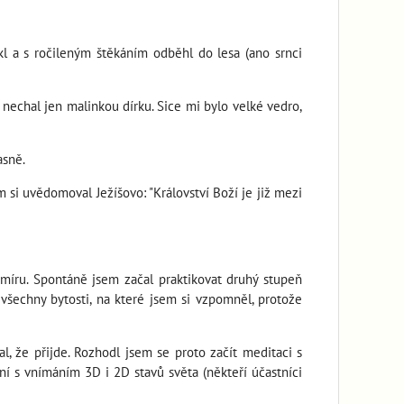
kl a s ročileným štěkáním odběhl do lesa (ano srnci
a nechal jen malinkou dírku. Sice mi bylo velké vedro,
asně.
 si uvědomoval Ježíšovo: "Království Boží je již mezi
smíru. Spontáně jsem začal praktikovat druhý stupeň
 všechny bytosti, na které jsem si vzpomněl, protože
al, že přijde. Rozhodl jsem se proto začít meditaci s
ní s vnímáním 3D i 2D stavů světa (někteří účastníci