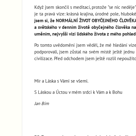
Když jsem skončil s meditací, protože "se nic neděje"
je ta pravá vize: krásná krajina, úrodné pole, hluboké 
jsem si, že NORMÁLNÍ ŽIVOT OBYČEJNÉHO ČLOVĚKA, 
a světského v denním životě obyčejného člověka na
uměním, nejvyšší vizí lidského života z mého pohled
Po tomto uvědomění jsem věděl, že mé hledání vize sk
podporovali, jsem zůstal na svém místě ještě jednu
civilizace. Před odchodem jsem ještě rozlil nepoužit
Mír a Láska s Vámi se všemi.
S Láskou a Úctou v mém srdci k Vám a k Bohu
Jan Bím