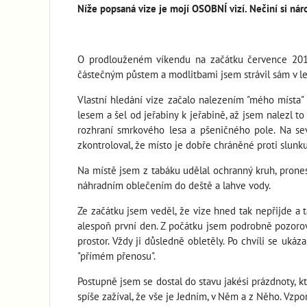
Níže popsaná vize je mojí OSOBNÍ vizí. Nečiní si náro
O prodlouženém víkendu na začátku července 2010 j
částečným půstem a modlitbami jsem strávil sám v l
Vlastní hledání vize začalo nalezením "mého místa" 
lesem a šel od jeřabiny k jeřabině, až jsem nalezl t
rozhraní smrkového lesa a pšeničného pole. Na se
zkontroloval, že místo je dobře chráněné proti slun
Na místě jsem z tabáku udělal ochranný kruh, prones
náhradním oblečením do deště a lahve vody.
Ze začátku jsem veděl, že vize hned tak nepřijde a 
alespoň první den. Z počátku jsem podrobně pozoroval
prostor. Vždy ji důsledně obletěly. Po chvíli se ukáz
"přímém přenosu".
Postupně jsem se dostal do stavu jakési prázdnoty, kt
spíše zažíval, že vše je Jedním, v Něm a z Něho. Vzpo