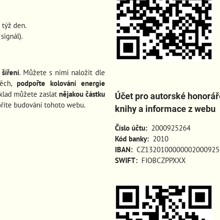
 týž den.
ignál).
šíření
. Můžete s nimi naložit dle
pěch
,
podpořte kolování energie
íklad můžete zaslat
nějakou částku
Účet pro autorské honorář
oříte budování tohoto webu.
knihy a informace z webu
Číslo účtu:
2000925264
Kód banky:
2010
IBAN:
CZ1320100000002000925
SWIFT:
FIOBCZPPXXX