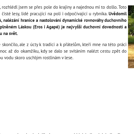
, rozhlédl jsem se přes pole do krajiny a najednou mi to došlo. Toto
čisté lesy, lidé pracující na poli i odpočívající u rybníka.
Uvědomil
nalézání hranice a nastolování dynamické rovnováhy duchovního
plněném Láskou (Eros i Agapé) je nejvyšší duchovní dovedností a
u na svět.
ončilo, ale z úcty k tradici a k přátelům, kteří mne na této práci
 noc až do okamžiku, kdy se dalo se svítáním nalézt cestu zpět do
ou vodu skoro uschlým rostlinám v lese.