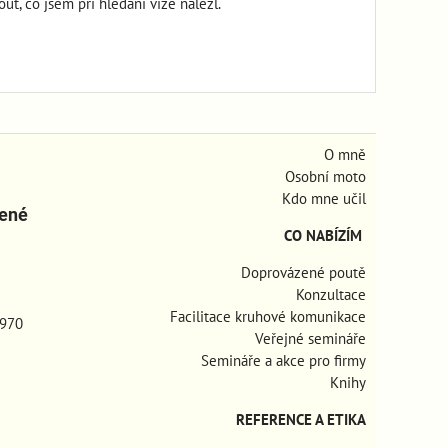
ut, co jsem při hledání vize nalezl.
O mně
Osobní moto
Kdo mne učil
zené
CO NABÍZÍM
Doprovázené poutě
Konzultace
Facilitace kruhové komunikace
970
Veřejné semináře
Semináře a akce pro firmy
Knihy
REFERENCE A ETIKA