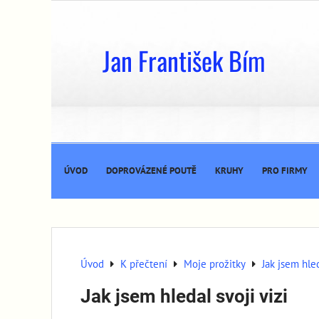
Jan František Bím
ÚVOD
DOPROVÁZENÉ POUTĚ
KRUHY
PRO FIRMY
Úvod
K přečtení
Moje prožitky
Jak jsem hled
Jak jsem hledal svoji vizi