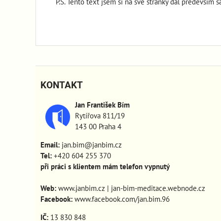
P.S. Tento text jsem si na své stránky dal především 
KONTAKT
Jan František Bím
Rytířova 811/19
143 00 Praha 4
Email:
jan.bim@janbim.cz
Tel:
+420 604 255 370
při práci s klientem mám telefon vypnutý
Web:
www.janbim.cz
|
jan-bim-meditace.webnode.cz
Facebook:
www.facebook.com/jan.bim.96
IČ:
13 830 848