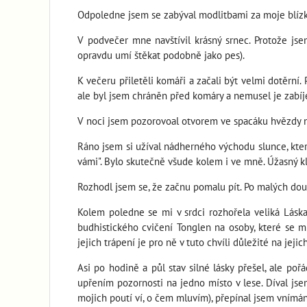
Odpoledne jsem se zabýval modlitbami za moje blízké a
V podvečer mne navštívil krásný srnec. Protože jse
opravdu umí štěkat podobně jako pes).
K večeru přiletěli komáři a začali být velmi dotěrní.
ale byl jsem chráněn před komáry a nemusel je zabíj
V noci jsem pozorovoal otvorem ve spacáku hvězdy na 
Ráno jsem si užíval nádherného východu slunce, který
vámi". Bylo skutečně všude kolem i ve mně. Úžasný kl
Rozhodl jsem se, že začnu pomalu pít. Po malých doušc
Kolem poledne se mi v srdci rozhořela veliká Láska
budhistického cvičení Tonglen na osoby, které se mi
jejich trápení je pro ně v tuto chvíli důležité na jejic
Asi po hodině a půl stav silné lásky přešel, ale poř
upřením pozornosti na jedno místo v lese. Díval jse
mojich poutí ví, o čem mluvím), přepínal jsem vnímání