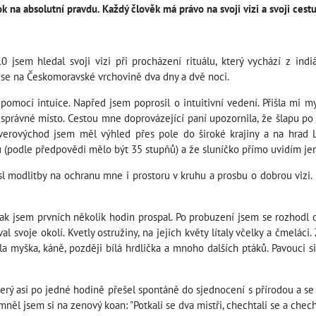
k na absolutní pravdu. Každý člověk má právo na svoji vizi a svoji cestu 
sem hledal svoji vizi při procházení rituálu, který vychází z indiá
ese na Českomoravské vrchovině dva dny a dvě noci.
pomocí intuice. Napřed jsem poprosil o intuitivní vedení. Přišla mi my
o správné místo. Cestou mne doprovázející paní upozornila, že šlapu po 
verovýchod jsem měl výhled přes pole do široké krajiny a na hrad L
ku (podle předpovědi mělo být 35 stupňů) a že sluníčko přímo uvidím je
l modlitby na ochranu mne i prostoru v kruhu a prosbu o dobrou vizi.
tak jsem prvních několik hodin prospal. Po probuzení jsem se rozhodl
 svoje okolí. Kvetly ostružiny, na jejich květy lítaly včelky a čmeláci
ala myška, káně, později bílá hrdlička a mnoho dalších ptáků. Pavouci 
erý asi po jedné hodině přešel spontáně do sjednocení s přírodou a se v
mněl jsem si na zenový koan: "Potkali se dva mistři, chechtali se a chec