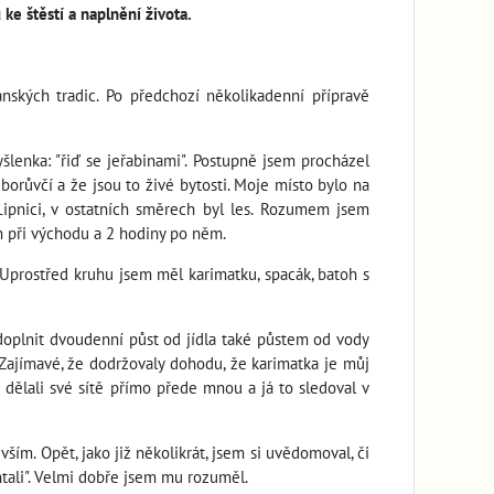
ke štěstí a naplnění života.
nských tradic. Po předchozí několikadenní přípravě
šlenka: "řiď se jeřabinami". Postupně jsem procházel
borůvčí a že jsou to živé bytosti. Moje místo bylo na
ipnici, v ostatních směrech byl les. Rozumem jsem
n při východu a 2 hodiny po něm.
 Uprostřed kruhu jsem měl karimatku, spacák, batoh s
 doplnit dvoudenní půst od jídla také půstem od vody
. Zajímavé, že dodržovaly dohodu, že karimatka je můj
si dělali své sítě přímo přede mnou a já to sledoval v
ším. Opět, jako již několikrát, jsem si uvědomoval, či
htali". Velmi dobře jsem mu rozuměl.