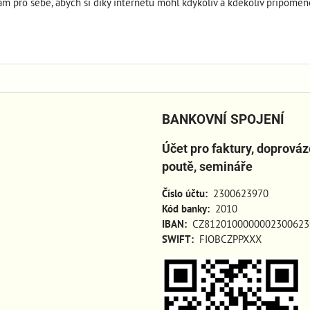
sám pro sebe, abych si díky internetu mohl kdykoliv a kdekoliv připomeno
BANKOVNÍ SPOJENÍ
Účet pro faktury, doprová
poutě, semináře
Číslo účtu:
2300623970
Kód banky:
2010
IBAN:
CZ8120100000002300623
SWIFT:
FIOBCZPPXXX