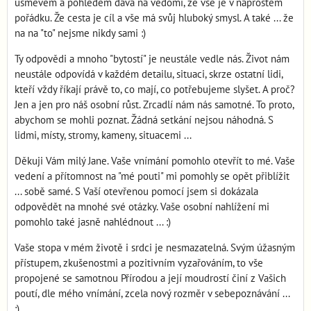
úsměvěm a pohledem dává na vědomí, že vše je v naprostém
pořádku. Že cesta je cíl a vše má svůj hluboký smysl. A také ... že
na na "to" nejsme nikdy sami :)
Ty odpovědi a mnoho "bytostí" je neustále vedle nás. Život nám
neustále odpovídá v každém detailu, situaci, skrze ostatní lidi,
kteří vždy říkají právě to, co mají, co potřebujeme slyšet. A proč?
Jen a jen pro náš osobní růst. Zrcadlí nám nás samotné. To proto,
abychom se mohli poznat. Žádná setkání nejsou náhodná. S
lidmi, místy, stromy, kameny, situacemi ...
Děkuji Vám milý Jane. Vaše vnímání pomohlo otevřít to mé. Vaše
vedení a přítomnost na "mé pouti" mi pomohly se opět přiblížit
... sobě samé. S Vaší otevřenou pomocí jsem si dokázala
odpovědět na mnohé své otázky. Vaše osobní nahlížení mi
pomohlo také jasně nahlédnout ... :)
Vaše stopa v mém životě i srdci je nesmazatelná. Svým úžasným
přístupem, zkušenostmi a pozitivním vyzařováním, to vše
propojené se samotnou Přírodou a její moudrostí činí z Vašich
poutí, dle mého vnímání, zcela nový rozměr v sebepoznávání ...
:)