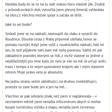
hledala, kudy že se to na tu naši svatou horu vlastně jde. Zvyklá
z průvodcovských dob, vytvořila jsem přesný itinerář, vyhledala
na idos.cz všechny možné spoje a začala se těšit.
Jaké to asi bude?
Setkali jsme se na nádraží, nastoupili do vlaku a vyrazili do
Roudnice. Dlouhá cesta z Prahy příjemně ubíhala, hovor se
pomalu rozvíjel. Když jsme vyšli z roudnického nádraží, řekl mi
Jan, že teď půjdeme tam, kam mě nohy ponesou. Sdělil mi pár
základních pravidel, kterými se řídí, z nichž vlastně to jediné a
nejdůležitější pro mne bylo, že nyní je vše na mě. Já určuji směr,
trasu i tempo a to nejen putováním krajem, ale i mým vlastním
nitrem. Moje právo veta je absolutní.
Na jednu stranu velmi uklidňující, na druhou zneklidňující,
protože to zase bude jen a jen na mě...
Všechno se pak odvíjelo jinak, než jsem si naplánovala – v
neznámém městě jsem nenašla infocentrum, abych si mohla
koupit turistickou vizitku a mapu, nenašla jsem červenou