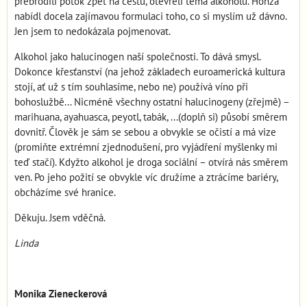
přebrodili potok zpět na cestu, otevřeli téma alkoholu. Honza
nabídl docela zajímavou formulaci toho, co si myslím už dávno.
Jen jsem to nedokázala pojmenovat.
Alkohol jako halucinogen naší společnosti. To dává smysl.
Dokonce křesťanství (na jehož základech euroamerická kultura
stojí, ať už s tím souhlasíme, nebo ne) používá víno při
bohoslužbě... Nicméně všechny ostatní halucinogeny (zřejmě) –
marihuana, ayahuasca, peyotl, tabák, ...(doplň si) působí směrem
dovnitř. Člověk je sám se sebou a obvykle se očistí a má vize
(promiňte extrémní zjednodušení, pro vyjádření myšlenky mi
teď stačí). Kdyžto alkohol je droga sociální – otvírá nás směrem
ven. Po jeho požití se obvykle víc družíme a ztrácíme bariéry,
obcházíme své hranice.
Děkuju. Jsem vděčná.
Linda
Monika Zieneckerová