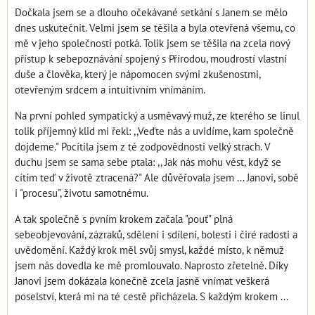
Dočkala jsem se a dlouho očekávané setkání s Janem se mělo
dnes uskutečnit. Velmi jsem se těšila a byla otevřená všemu, co
mě v jeho společnosti potká. Tolik jsem se těšila na zcela nový
přístup k sebepoznávání spojený s Přírodou, moudrostí vlastní
duše a člověka, který je nápomocen svými zkušenostmi,
otevřeným srdcem a intuitivním vnímáním.
Na první pohled sympatický a usměvavý muž, ze kterého se linul
tolik příjemný klid mi řekl: ,,Veďte nás a uvidíme, kam společně
dojdeme." Pocítila jsem z té zodpovědnosti velký strach. V
duchu jsem se sama sebe ptala: ,, Jak nás mohu vést, když se
cítím teď v životě ztracená?" Ale důvěřovala jsem ... Janovi, sobě
i "procesu", životu samotnému.
A tak společně s pvním krokem začala "pouť" plná
sebeobjevování, zázraků, sdělení i sdílení, bolesti i čiré radosti a
uvědomění. Každý krok měl svůj smysl, každé místo, k němuž
jsem nás dovedla ke mě promlouvalo. Naprosto zřetelně. Díky
Janovi jsem dokázala konečně zcela jasně vnímat veškerá
poselství, která mi na té cestě přicházela. S každým krokem ...