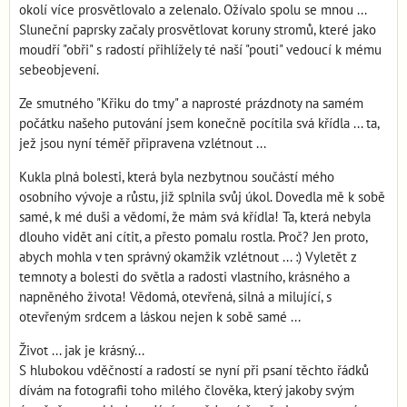
okolí více prosvětlovalo a zelenalo. Ožívalo spolu se mnou ...
Sluneční paprsky začaly prosvětlovat koruny stromů, které jako
moudří "obři" s radostí přihlížely té naší "pouti" vedoucí k mému
sebeobjevení.
Ze smutného "Křiku do tmy" a naprosté prázdnoty na samém
počátku našeho putování jsem konečně pocítila svá křídla ... ta,
jež jsou nyní téměř připravena vzlétnout ...
Kukla plná bolesti, která byla nezbytnou součástí mého
osobního vývoje a růstu, již splnila svůj úkol. Dovedla mě k sobě
samé, k mé duši a vědomí, že mám svá křídla! Ta, která nebyla
dlouho vidět ani cítit, a přesto pomalu rostla. Proč? Jen proto,
abych mohla v ten správný okamžik vzlétnout ... :) Vyletět z
temnoty a bolesti do světla a radosti vlastního, krásného a
napněného života! Vědomá, otevřená, silná a milující, s
otevřeným srdcem a láskou nejen k sobě samé ...
Život ... jak je krásný...
S hlubokou vděčností a radostí se nyní při psaní těchto řádků
dívám na fotografii toho milého člověka, který jakoby svým