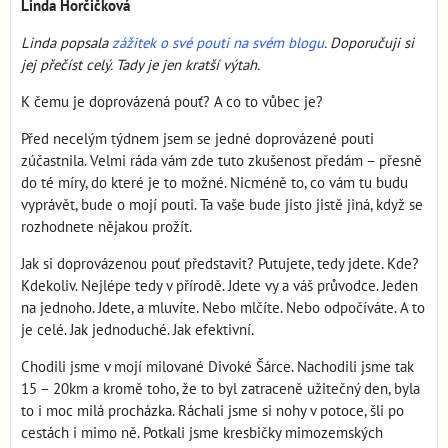
Linda Horčičková
Linda popsala
zážitek o své pouti na svém blogu
. Doporučuji si
jej přečíst celý. Tady je jen kratší výtah.
K čemu je doprovázená pouť? A co to vůbec je?
Před necelým týdnem jsem se jedné doprovázené pouti
zúčastnila. Velmi ráda vám zde tuto zkušenost předám – přesně
do té míry, do které je to možné. Nicméně to, co vám tu budu
vyprávět, bude o mojí pouti. Ta vaše bude jisto jistě jiná, když se
rozhodnete nějakou prožít.
Jak si doprovázenou pouť představit? Putujete, tedy jdete. Kde?
Kdekoliv. Nejlépe tedy v přírodě. Jdete vy a váš průvodce. Jeden
na jednoho. Jdete, a mluvíte. Nebo mlčíte. Nebo odpočíváte. A to
je celé. Jak jednoduché. Jak efektivní.
Chodili jsme v mojí milované Divoké Šárce. Nachodili jsme tak
15 – 20km a kromě toho, že to byl zatraceně užitečný den, byla
to i moc milá procházka. Ráchali jsme si nohy v potoce, šli po
cestách i mimo ně. Potkali jsme kresbičky mimozemských