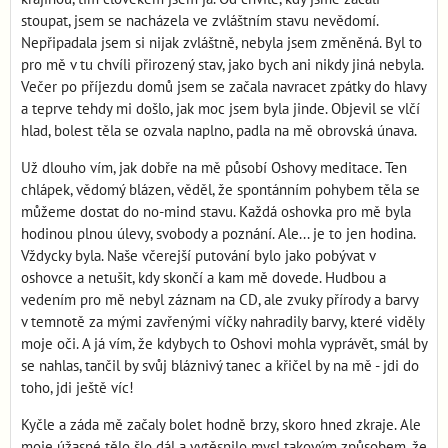
stoupat, jsem se nacházela ve zvláštním stavu nevědomí.
Nepřipadala jsem si nijak zvláštně, nebyla jsem změněná. Byl to
pro mě v tu chvíli přirozený stav, jako bych ani nikdy jiná nebyla.
Večer po příjezdu domů jsem se začala navracet zpátky do hlavy
a teprve tehdy mi došlo, jak moc jsem byla jinde. Objevil se vlčí
hlad, bolest těla se ozvala naplno, padla na mě obrovská únava.
Už dlouho vím, jak dobře na mě působí Oshovy meditace. Ten
chlápek, vědomý blázen, věděl, že spontánním pohybem těla se
můžeme dostat do no-mind stavu. Každá oshovka pro mě byla
hodinou plnou úlevy, svobody a poznání. Ale... je to jen hodina.
Vždycky byla. Naše včerejší putování bylo jako pobývat v
oshovce a netušit, kdy skončí a kam mě dovede. Hudbou a
vedením pro mě nebyl záznam na CD, ale zvuky přírody a barvy
v temnotě za mými zavřenými víčky nahradily barvy, které viděly
moje oči. A já vím, že kdybych to Oshovi mohla vyprávět, smál by
se nahlas, tančil by svůj bláznivý tanec a křičel by na mě - jdi do
toho, jdi ještě víc!
Kyčle a záda mě začaly bolet hodně brzy, skoro hned zkraje. Ale
moje úžasné tělo šlo dál a vytěsnilo mysl takovým způsobem, že