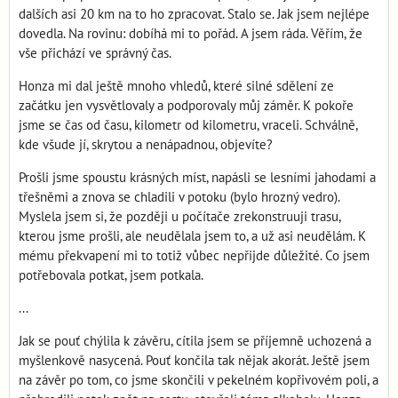
dalších asi 20 km na to ho zpracovat. Stalo se. Jak jsem nejlépe
dovedla. Na rovinu: dobíhá mi to pořád. A jsem ráda. Věřím, že
vše přichází ve správný čas.
Honza mi dal ještě mnoho vhledů, které silné sdělení ze
začátku jen vysvětlovaly a podporovaly můj záměr. K pokoře
jsme se čas od času, kilometr od kilometru, vraceli. Schválně,
kde všude jí, skrytou a nenápadnou, objevíte?
Prošli jsme spoustu krásných míst, napásli se lesními jahodami a
třešněmi a znova se chladili v potoku (bylo hrozný vedro).
Myslela jsem si, že později u počítače zrekonstruuji trasu,
kterou jsme prošli, ale neudělala jsem to, a už asi neudělám. K
mému překvapení mi to totiž vůbec nepřijde důležité. Co jsem
potřebovala potkat, jsem potkala.
...
Jak se pouť chýlila k závěru, cítila jsem se příjemně uchozená a
myšlenkově nasycená. Pouť končila tak nějak akorát. Ještě jsem
na závěr po tom, co jsme skončili v pekelném kopřivovém poli, a