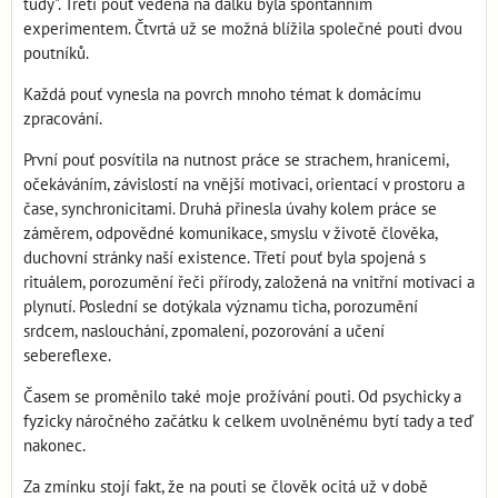
tudy". Třetí pouť vedená na dálku byla spontánním
experimentem. Čtvrtá už se možná blížila společné pouti dvou
poutníků.
Každá pouť vynesla na povrch mnoho témat k domácímu
zpracování.
První pouť posvítila na nutnost práce se strachem, hranicemi,
očekáváním, závislostí na vnější motivaci, orientací v prostoru a
čase, synchronicitami. Druhá přinesla úvahy kolem práce se
záměrem, odpovědné komunikace, smyslu v životě člověka,
duchovní stránky naší existence. Třetí pouť byla spojená s
rituálem, porozumění řeči přírody, založená na vnitřní motivaci a
plynutí. Poslední se dotýkala významu ticha, porozumění
srdcem, naslouchání, zpomalení, pozorování a učení
sebereflexe.
Časem se proměnilo také moje prožívání pouti. Od psychicky a
fyzicky náročného začátku k celkem uvolněnému bytí tady a teď
nakonec.
Za zmínku stojí fakt, že na pouti se člověk ocitá už v době