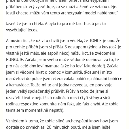
příběhů domorodých kmenů jsem přišel s archetypálním
příběhem, který vysvětluje, co se muži a ženě ve vztahu děje.
Jestli chcete, můžu vám tento archetypální model nabídnout."
Jasně že jsem chtěla. A byla to pro mě fakt hustá pecka
vysvětlující lecos.
A musím říct, že už v tu chvíli jsem věděla, že TOHLE je ono. Že
pro tenhle příběh jsem si přišla. S odstupem týdne a kus (což je
vlastně ještě málo, ale aspoň něco) můžu říct, že zvědomění
FUNGUJE. Začala jsem svého muže vědomě oceňovat za to, že
pro nás celé dny loví mamuta (a že ho loví fakt dobře!). Začala
jsem si vědomě říkat o pomoc v komunitě. (Rozuměj místo
manželovi do práce jsem včera volala babičce, náhradní babičce
a kamarádce. To, že mi to ani jedna nezvedla, jen potvrzuje
jeden velký společenský průšvih. Průšvih toho, že jsme si
uzavřeli život v nejužších rodinách mezi čtyři stěny a širší
rodina, respektive komunita, nám fakt, ale fakt chybí. Ale tohle
téma sem momentálně nepatří).
Vzhledem k tomu, že tohle silné archetypální know how jsem
dostala po prvních asi 20 minutách pouti, měla jsem ještě