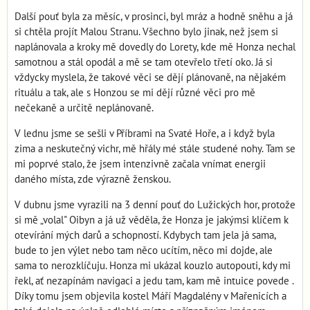
Další pouť byla za měsíc, v prosinci, byl mráz a hodně sněhu a já
si chtěla projít Malou Stranu. Všechno bylo jinak, než jsem si
naplánovala a kroky mě dovedly do Lorety, kde mě Honza nechal
samotnou a stál opodál a mě se tam otevřelo třetí oko. Já si
vždycky myslela, že takové věci se dějí plánovaně, na nějakém
rituálu a tak, ale s Honzou se mi dějí různé věci pro mě
nečekaně a určitě neplánovaně.
V lednu jsme se sešli v Příbrami na Svaté Hoře, a i když byla
zima a neskutečný vichr, mě hřály mé stále studené nohy. Tam se
mi poprvé stalo, že jsem intenzivně začala vnímat energii
daného místa, zde výrazně ženskou.
V dubnu jsme vyrazili na 3 denní pouť do Lužických hor, protože
si mě „volal" Oibyn a já už věděla, že Honza je jakýmsi klíčem k
otevírání mých darů a schopností. Kdybych tam jela já sama,
bude to jen výlet nebo tam něco ucítím, něco mi dojde, ale
sama to nerozklíčuju. Honza mi ukázal kouzlo autopouti, kdy mi
řekl, ať nezapínám navigaci a jedu tam, kam mě intuice povede .
Díky tomu jsem objevila kostel Máří Magdalény v Mařenicích a