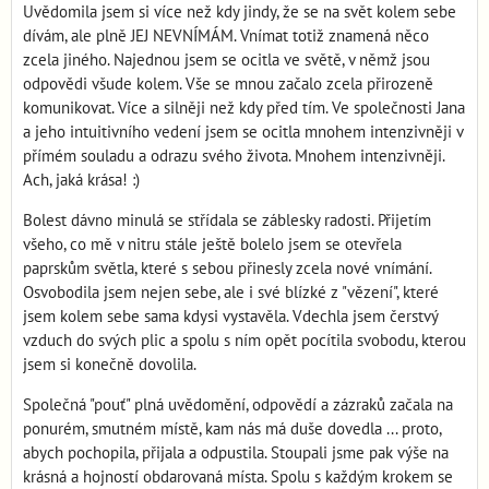
Uvědomila jsem si více než kdy jindy, že se na svět kolem sebe
dívám, ale plně JEJ NEVNÍMÁM. Vnímat totiž znamená něco
zcela jiného. Najednou jsem se ocitla ve světě, v němž jsou
odpovědi všude kolem. Vše se mnou začalo zcela přirozeně
komunikovat. Více a silněji než kdy před tím. Ve společnosti Jana
a jeho intuitivního vedení jsem se ocitla mnohem intenzivněji v
přímém souladu a odrazu svého života. Mnohem intenzivněji.
Ach, jaká krása! :)
Bolest dávno minulá se střídala se záblesky radosti. Přijetím
všeho, co mě v nitru stále ještě bolelo jsem se otevřela
paprskům světla, které s sebou přinesly zcela nové vnímání.
Osvobodila jsem nejen sebe, ale i své blízké z "vězení", které
jsem kolem sebe sama kdysi vystavěla. Vdechla jsem čerstvý
vzduch do svých plic a spolu s ním opět pocítila svobodu, kterou
jsem si konečně dovolila.
Společná "pouť" plná uvědomění, odpovědí a zázraků začala na
ponurém, smutném místě, kam nás má duše dovedla ... proto,
abych pochopila, přijala a odpustila. Stoupali jsme pak výše na
krásná a hojností obdarovaná místa. Spolu s každým krokem se