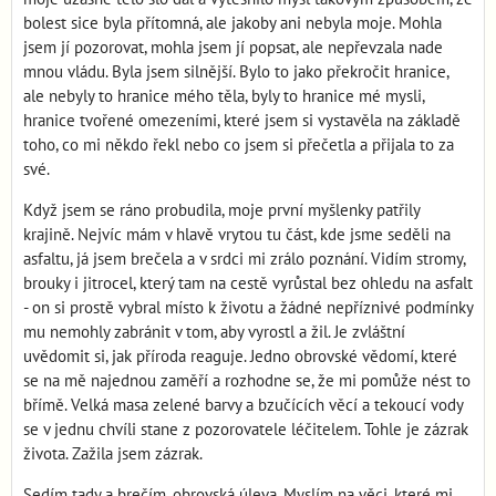
bolest sice byla přítomná, ale jakoby ani nebyla moje. Mohla
jsem jí pozorovat, mohla jsem jí popsat, ale nepřevzala nade
mnou vládu. Byla jsem silnější. Bylo to jako překročit hranice,
ale nebyly to hranice mého těla, byly to hranice mé mysli,
hranice tvořené omezeními, které jsem si vystavěla na základě
toho, co mi někdo řekl nebo co jsem si přečetla a přijala to za
své.
Když jsem se ráno probudila, moje první myšlenky patřily
krajině. Nejvíc mám v hlavě vrytou tu část, kde jsme seděli na
asfaltu, já jsem brečela a v srdci mi zrálo poznání. Vidím stromy,
brouky i jitrocel, který tam na cestě vyrůstal bez ohledu na asfalt
- on si prostě vybral místo k životu a žádné nepříznivé podmínky
mu nemohly zabránit v tom, aby vyrostl a žil. Je zvláštní
uvědomit si, jak příroda reaguje. Jedno obrovské vědomí, které
se na mě najednou zaměří a rozhodne se, že mi pomůže nést to
břímě. Velká masa zelené barvy a bzučících věcí a tekoucí vody
se v jednu chvíli stane z pozorovatele léčitelem. Tohle je zázrak
života. Zažila jsem zázrak.
Sedím tady a brečím, obrovská úleva. Myslím na věci, které mi