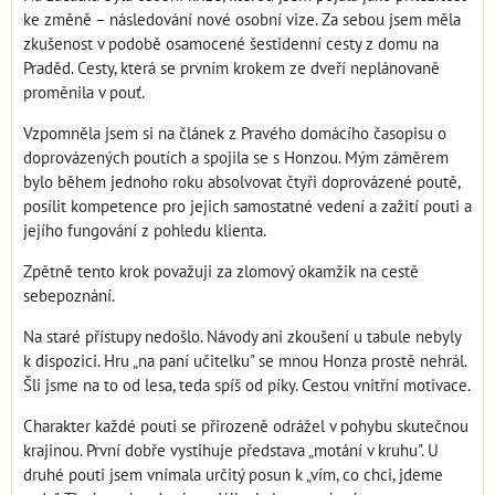
ke změně – následování nové osobní vize. Za sebou jsem měla
zkušenost v podobě osamocené šestidenní cesty z domu na
Praděd. Cesty, která se prvním krokem ze dveří neplánovaně
proměnila v pouť.
Vzpomněla jsem si na článek z Pravého domácího časopisu o
doprovázených poutích a spojila se s Honzou. Mým záměrem
bylo během jednoho roku absolvovat čtyři doprovázené poutě,
posílit kompetence pro jejich samostatné vedení a zažití pouti a
jejího fungování z pohledu klienta.
Zpětně tento krok považuji za zlomový okamžik na cestě
sebepoznání.
Na staré přístupy nedošlo. Návody ani zkoušení u tabule nebyly
k dispozici. Hru „na paní učitelku" se mnou Honza prostě nehrál.
Šli jsme na to od lesa, teda spíš od píky. Cestou vnitřní motivace.
Charakter každé pouti se přirozeně odrážel v pohybu skutečnou
krajinou. První dobře vystihuje představa „motání v kruhu". U
druhé pouti jsem vnímala určitý posun k „vím, co chci, jdeme