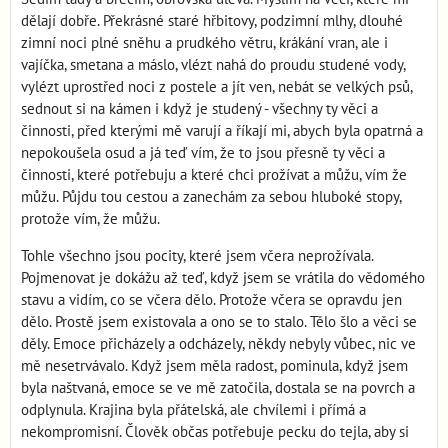
dělají dobře. Překrásné staré hřbitovy, podzimní mlhy, dlouhé
zimní noci plné sněhu a prudkého větru, krákání vran, ale i
vajíčka, smetana a máslo, vlézt nahá do proudu studené vody,
vylézt uprostřed noci z postele a jít ven, nebát se velkých psů,
sednout si na kámen i když je studený - všechny ty věci a
činnosti, před kterými mě varují a říkají mi, abych byla opatrná a
nepokoušela osud a já teď vím, že to jsou přesně ty věci a
činnosti, které potřebuju a které chci prožívat a můžu, vím že
můžu. Půjdu tou cestou a zanechám za sebou hluboké stopy,
protože vím, že můžu.
Tohle všechno jsou pocity, které jsem včera neprožívala.
Pojmenovat je dokážu až teď, když jsem se vrátila do vědomého
stavu a vidím, co se včera dělo. Protože včera se opravdu jen
dělo. Prostě jsem existovala a ono se to stalo. Tělo šlo a věci se
děly. Emoce přicházely a odcházely, někdy nebyly vůbec, nic ve
mě nesetrvávalo. Když jsem měla radost, pominula, když jsem
byla naštvaná, emoce se ve mě zatočila, dostala se na povrch a
odplynula. Krajina byla přátelská, ale chvílemi i přímá a
nekompromisní. Člověk občas potřebuje pecku do tejla, aby si