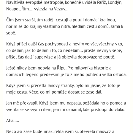
Navštívila evropské metropole, konečně uviděla Paříž, Londýn,
Neapol, Řím.... vylezla na Vezuv...
Čím jsem starší, tím raději cestuji a putuji domácí krajinou,
nořím se do krajiny vlastního nitra, hledám cestu domů, sama k
sobě.
Když přišel další čas pochybností a nevíry ve vše, všechny, v to,
co dělám, jak to dělám i to, co nedělám... prostě nevíry v sebe,
přišel čas další supervize a já objevila doprovázené poutě.
Ještě nikdy jsem nebyla na Řípu. Pro milovníka historie a
domácích legend především je to z mého pohledu velká ostuda.
Když jsem si přečetla Janovy stránky, bylo mi jasné, že toto je
moje cesta. Něco, co mi pomůže dostat se zase dál.
Jan mě překvapil. Když jsem mu napsala, požádala ho o pomoc a
svěřila se se svým cílem, jen mi oznámil, kde přistoupí do vlaku.
Aha.....
Něco asi zase bude jinak, řekla jsem si, otevřela mapy.cz a