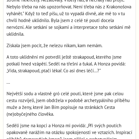
Nebylo třeba na nás upozorňovat. Není třeba nás z Krakonošova
vyhánět." Když to teď píšu, už to vypadá divně, ale mě to v tu
chvíli hodně uklidnilo. Byla jsem z celé té pouti docela
nervózní. Ale setkání se sojkami a interpretace toho setkání mě
uklidnila.
Získala jsem pocit, že nelezu nikam, kam nemám.
A toto uklidnění mi potvrdil ještě strakapoud, kterého jsme
potkali hned vzápětí. Seděl na třešni a ťukal. A Honza povídá:
„Vida, strakapoud, ptačí lékař. Co asi dnes léčí...?"
...
Největší sodu a vlastně gró celé pouti, které jsme pak celou
cestu rozvíjeli, jsem obdržela v podobě archetypálního příběhu
muže a ženy, které Jan Bím popisuje na stránkách Cesta
(ne)obyčejného člověka.
Seděli jsme na kopci a Honza mi povídá: „Při svých poutích
opakovaně narážím na otázku spokojenosti ve vztazích. Inspirací