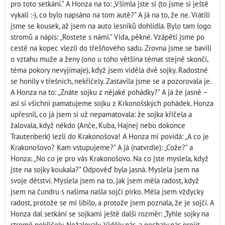
pro toto setkání." A Honza na to: „Všimla jste si (to jsme si ještě
vykali :-), co bylo napsáno na tom autě?" A já na to, že ne. Vrátili
jsme se kousek, až jsem na auto lesníků dohlídla. Bylo tam logo
stromů a nápis: „Rostete s námi." Vida, pěkné. Vzápětí jsme po
cestě na kopec vlezli do třešňového sadu. Zrovna jsme se bavili
o vztahu muže a ženy (ono u toho většina témat stejně skončí,
téma pokory nevyjímaje), když jsem viděla dvě sojky. Radostně
se honily v třešních, nekřičely. Zastavila jsme se a pozorovala je.
A Honza na to: „Znáte sojku z nějaké pohádky?" A já že jasně –
asi si všichni pamatujeme sojku z Krkonošských pohádek. Honza
upřesnil, co já jsem si už nepamatovala: že sojka křičela a
žalovala, když někdo (Anče, Kuba, Hajnej nebo dokonce
Trautenberk) lezli do Krakonošova! A Honza mi povídá: „A co je
Krakonošovo? Kam vstupujeme?" A já (natvrdle): „Cože?" a
Honza: „No co je pro vás Krakonošovo. Na co jste myslela, když
jste na sojky koukala?" Odpověď byla jasná. Myslela jsem na
svoje dětství. Myslela jsem na to, jak jsem měla radost, když
jsem na čundru s našima našla sojčí pírko. Měla jsem vždycky
radost, protože se mi líbilo, a protože jsem poznala, že je sojčí. A
Honza dal setkání se sojkami ještě další rozměr: „Tyhle sojky na
stromě nekřičely. Nežalovaly. Viděly nás, a nechaly nás projít.