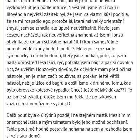
na místo, které vůbec neznám, nikdy jsem tam nebyla a
vyzkoušet jít jen podle intuice. Navštívili jsme Vlčí rokli u
Jílového a největší zážitek byl, že jsem na vlastní kůži pocítila,
že se mi rozpadlo ego, protože já, která má velký orientační
smysl, jsem se ztratila, ale úplně neuvěřitelně. Navíc jsem
cestou nacházela tak neuvěřitelná znamení, až jsem Honzu
obvinila, že to tam schválně narafičil. Přitom samozřejmě
nemohl vědět kudy budu bloudit ?. Mé ego se rozpadlo
symbolicky u druhého lomu, který jsme potkali, poté, co jsem
našla uprostřed lesa lžíci, rýč, potkala jsem bagr a pak si dovolila
říct, že uvěřím Honzovým slovům, že očividně mám před očima
nástroje, jen je mám začít používat, až potkám ještě větší
nástroj, než je lžíce od bagru a došli jsme k druhému lomu, kde
bylo obrovské kolesové rypadlo. Chceš ještě nějaký důkaz??? To
už jsme si tykali, protože jsem mu řekla, že po takových
zážitcích si nemůžeme vykat :-D.
Další pouť byla o 6 týdnů později na stejném místě. Mezitím mi
onemocněl táta a mým tématem bylo jeho možné odcházení.
Tahle pouť mě hodně postavila nohama na zem a rozhodla jsem
si vzít tátu domů.