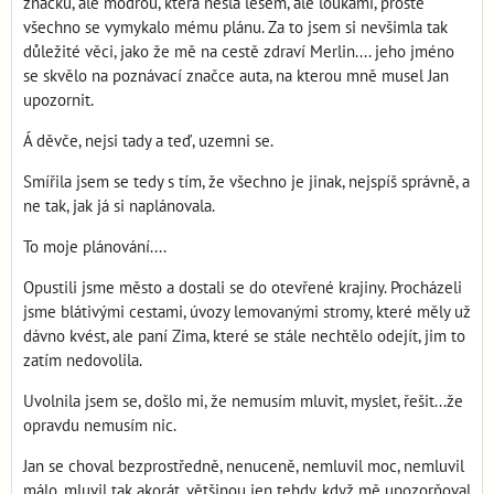
značku, ale modrou, která nešla lesem, ale loukami, prostě
všechno se vymykalo mému plánu. Za to jsem si nevšimla tak
důležité věci, jako že mě na cestě zdraví Merlin.... jeho jméno
se skvělo na poznávací značce auta, na kterou mně musel Jan
upozornit.
Á děvče, nejsi tady a teď, uzemni se.
Smířila jsem se tedy s tím, že všechno je jinak, nejspíš správně, a
ne tak, jak já si naplánovala.
To moje plánování....
Opustili jsme město a dostali se do otevřené krajiny. Procházeli
jsme blátivými cestami, úvozy lemovanými stromy, které měly už
dávno kvést, ale paní Zima, které se stále nechtělo odejít, jim to
zatím nedovolila.
Uvolnila jsem se, došlo mi, že nemusím mluvit, myslet, řešit...že
opravdu nemusím nic.
Jan se choval bezprostředně, nenuceně, nemluvil moc, nemluvil
málo, mluvil tak akorát, většinou jen tehdy, když mě upozorňoval