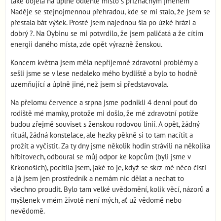
také dojela na úplně odlehlé místo s příznačným jménem
Naděje se stejnojmennou přehradou, kde se mi stalo, že jsem se
přestala bát výšek. Prostě jsem najednou šla po úzké hrázi a
dobrý ?. Na Oybinu se mi potvrdilo, že jsem paličatá a že cítím
energii daného místa, zde opět výrazně ženskou.
Koncem května jsem měla nepříjemné zdravotní problémy a
sešli jsme se v lese nedaleko mého bydliště a bylo to hodně
uzemňující a úplně jiné, než jsem si představovala.
Na přelomu července a srpna jsme podnikli 4 denní pouť do
rodiště mé mamky, protože mi došlo, že mé zdravotní potíže
budou zřejmě souviset s ženskou rodovou linií. A opět, žádný
rituál, žádná konstelace, ale hezky pěkně si to tam nacítit a
prožít a vyčistit. Za ty dny jsme několik hodin strávili na několika
hřbitovech, odboural se můj odpor ke kopcům (byli jsme v
Krkonoších), pocítila jsem, jaké to je, když se skrz mě něco čistí
a já jsem jen prostředník a nemám nic dělat a nechat to
všechno proudit. Bylo tam velké uvědomění, kolik věcí, názorů a
myšlenek v mém životě není mých, ať už vědomě nebo
nevědomě.