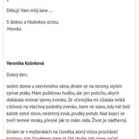
Děkuji Vám milý Jane ...
S láskou a hlubokou úctou,
Monika
Veronika Kolínková
Dobrý den,
sedím doma u otevřeného okna, dívám se na stromy, slyším
zpívat ptáky. Mám puštěnou hudbu, ale jen potichu, abych
dokázala vnímat vjemy zvenku. Ze včerejška mi zůstala velká
citlivost na všechny podněty zvenku. Jsem ve stavu, kdy mě bolí
každé ostré slovo, nešetrný zvuk, prudký pohyb. Nad kopci se
tvoří temné mraky, přesně jak to mám ráda. Život je nádherný.
Dívám se v myšlenkách na člověka, který včera procházel
krajinou, tím člověkem jsem já. Od chvíle, kdy jsme začali