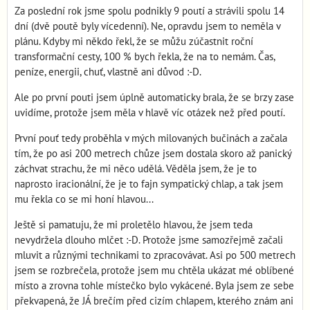
Za poslední rok jsme spolu podnikly 9 poutí a strávili spolu 14
dní (dvě poutě byly vícedenní). Ne, opravdu jsem to neměla v
plánu. Kdyby mi někdo řekl, že se můžu zúčastnit roční
transformační cesty, 100 % bych řekla, že na to nemám. Čas,
peníze, energii, chuť, vlastně ani důvod :-D.
Ale po první pouti jsem úplně automaticky brala, že se brzy zase
uvidíme, protože jsem měla v hlavě víc otázek než před poutí.
První pouť tedy proběhla v mých milovaných bučinách a začala
tím, že po asi 200 metrech chůze jsem dostala skoro až panický
záchvat strachu, že mi něco udělá. Věděla jsem, že je to
naprosto iracionální, že je to fajn sympatický chlap, a tak jsem
mu řekla co se mi honí hlavou...
Ještě si pamatuju, že mi proletělo hlavou, že jsem teda
nevydržela dlouho mlčet :-D. Protože jsme samozřejmě začali
mluvit a různými technikami to zpracovávat. Asi po 500 metrech
jsem se rozbrečela, protože jsem mu chtěla ukázat mé oblíbené
místo a zrovna tohle místečko bylo vykácené. Byla jsem ze sebe
překvapená, že JÁ brečím před cizím chlapem, kterého znám ani