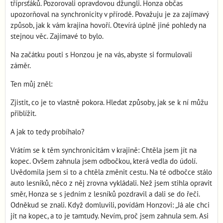
tříprsťáků. Pozorovali opravdovou džungli. Honza občas
upozorňoval na synchronicity v přírodě. Považuju je za zajímavý
způsob, jak k vám krajina hovoří. Otevírá úplně jiné pohledy na
stejnou věc. Zajímavé to bylo.
Na začátku pouti s Honzou je na vás, abyste si formulovali
záměr.
Ten můj zněl:
Zjistit, co je to vlastně pokora. Hledat způsoby, jak se k ní můžu
přiblížit.
A jak to tedy probíhalo?
Vrátím se k těm synchronicitám v krajině: Chtěla jsem jít na
kopec. Ovšem zahnula jsem odbočkou, která vedla do údolí.
Uvědomila jsem si to a chtěla změnit cestu. Na té odbočce stálo
auto lesníků, něco z něj zrovna vykládali. Než jsem stihla opravit
směr, Honza se s jedním z lesníků pozdravil a dali se do řeči.
Odněkud se znali. Když domluvili, povídám Honzovi: „Já ale chci
jít na kopec, a to je tamtudy. Nevím, proč jsem zahnula sem. Asi