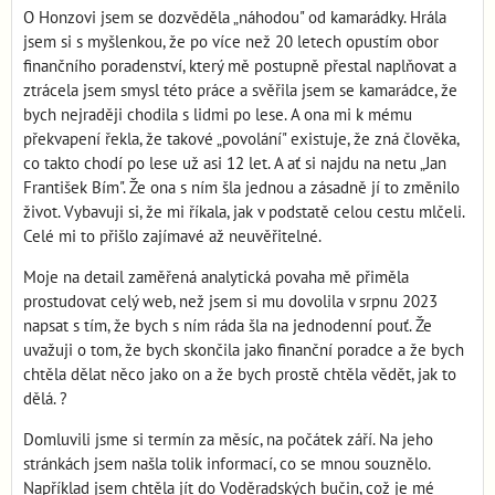
O Honzovi jsem se dozvěděla „náhodou" od kamarádky. Hrála
jsem si s myšlenkou, že po více než 20 letech opustím obor
finančního poradenství, který mě postupně přestal naplňovat a
ztrácela jsem smysl této práce a svěřila jsem se kamarádce, že
bych nejraději chodila s lidmi po lese. A ona mi k mému
překvapení řekla, že takové „povolání" existuje, že zná člověka,
co takto chodí po lese už asi 12 let. A ať si najdu na netu „Jan
František Bím". Že ona s ním šla jednou a zásadně jí to změnilo
život. Vybavuji si, že mi říkala, jak v podstatě celou cestu mlčeli.
Celé mi to přišlo zajímavé až neuvěřitelné.
Moje na detail zaměřená analytická povaha mě přiměla
prostudovat celý web, než jsem si mu dovolila v srpnu 2023
napsat s tím, že bych s ním ráda šla na jednodenní pouť. Že
uvažuji o tom, že bych skončila jako finanční poradce a že bych
chtěla dělat něco jako on a že bych prostě chtěla vědět, jak to
dělá. ?
Domluvili jsme si termín za měsíc, na počátek září. Na jeho
stránkách jsem našla tolik informací, co se mnou souznělo.
Například jsem chtěla jít do Voděradských bučin, což je mé