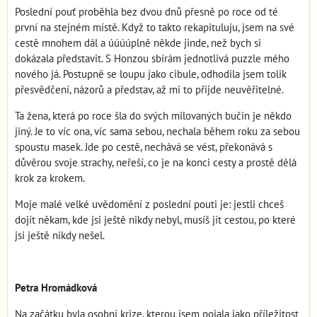
Poslední pouť proběhla bez dvou dnů přesně po roce od té
první na stejném místě. Když to takto rekapituluju, jsem na své
cestě mnohem dál a úúúúplně někde jinde, než bych si
dokázala představit. S Honzou sbírám jednotlivá puzzle mého
nového já. Postupně se loupu jako cibule, odhodila jsem tolik
přesvědčení, názorů a představ, až mi to přijde neuvěřitelné.
Ta žena, která po roce šla do svých milovaných bučin je někdo
jiný. Je to víc ona, víc sama sebou, nechala během roku za sebou
spoustu masek. Jde po cestě, nechává se vést, překonává s
důvěrou svoje strachy, neřeší, co je na konci cesty a prostě dělá
krok za krokem.
Moje malé velké uvědomění z poslední pouti je: jestli chceš
dojít někam, kde jsi ještě nikdy nebyl, musíš jít cestou, po které
jsi ještě nikdy nešel.
Petra Hromádková
Na začátku byla osobní krize, kterou jsem pojala jako příležitost