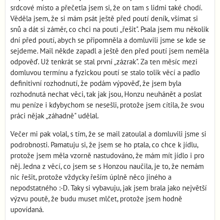
srdcové místo a přečetla jsem si, že on tam s lidmi také chodí.
Věděla jsem, že si mám psát ještě před poutí deník, všímat si
snů a dát si záměr, co chci na pouti „řešit". Psala jsem mu několik
dní před poutí, abych se připomněla a domluvili jsme se kde se
sejdeme. Mail někde zapadl a ještě den před poutí jsem neměla
odpověď. Už tenkrát se stal první „zázrak". Za ten měsíc mezi
domluvou termínu a fyzickou poutí se stalo tolik věcí a padlo
definitivní rozhodnutí, že podám výpověď, že jsem byla
rozhodnutá nechat věci, tak jak jsou, Honzu neuhánět a poslat
mu peníze i kdybychom se nesešli, protože jsem cítila, že svou
práci nějak „záhadně" udělal.
Večer mi pak volal, s tím, že se mail zatoulal a domluvili jsme si
podrobnosti. Pamatuju si, že jsem se ho ptala, co chce k jídlu,
protože jsem měla vzorně nastudováno, že mám mít jídlo i pro
něj. Jedna z věcí, co jsem se s Honzou naučila, je to, že nemám
nic řešit, protože vždycky řeším úplně něco jiného a
nepodstatného :-D. Taky si vybavuju, jak jsem brala jako největší
výzvu poutě, že budu muset mlčet, protože jsem hodně
upovídaná.