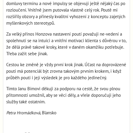
domluvy termínu a nové impulsy se objevují ještě nějaký čas po
rozloučení. Vnitřně jsem putovala vlastně celý rok. Poutě mi
rozšířily obzory a přinesly kvalitní vyhození z konceptu zajetých
myšlenkových stereotypů.
Za velký přínos Honzova nastavení poutí považuji ne-vedení a
spolehnutí se na intuici a vnitřní motivaci klienta s důvěrou v to,
že dělá právě takové kroky, které v daném okamžiku potřebuje.
Třeba zažít sebe jinak.
Cestou ke změně je vždy první krok jinak. Účast na doprovázené
pouti má potenciál být zrovna takovým prvním krokem, i když
průběh pouti i její výsledek je pro každého jedinečný.
Tímto Janu Bímovi děkuji za podporu na cestě, že svou plnou
přítomností umožnil, aby se věci děly, a vřele doporučuji jeho
služby také ostatním.
Petra Hromádková
, Blansko