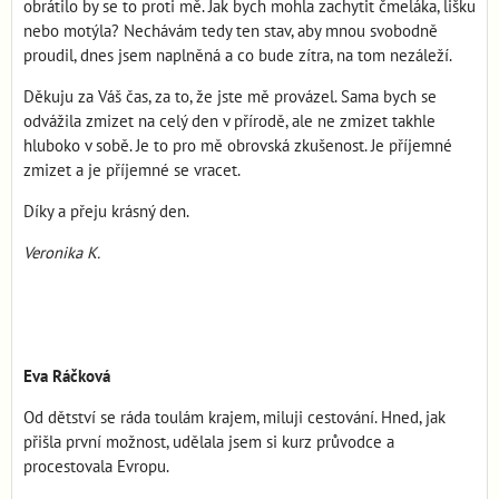
obrátilo by se to proti mě. Jak bych mohla zachytit čmeláka, lišku
nebo motýla? Nechávám tedy ten stav, aby mnou svobodně
proudil, dnes jsem naplněná a co bude zítra, na tom nezáleží.
Děkuju za Váš čas, za to, že jste mě provázel. Sama bych se
odvážila zmizet na celý den v přírodě, ale ne zmizet takhle
hluboko v sobě. Je to pro mě obrovská zkušenost. Je příjemné
zmizet a je příjemné se vracet.
Díky a přeju krásný den.
Veronika K.
Eva Ráčková
Od dětství se ráda toulám krajem, miluji cestování. Hned, jak
přišla první možnost, udělala jsem si kurz průvodce a
procestovala Evropu.