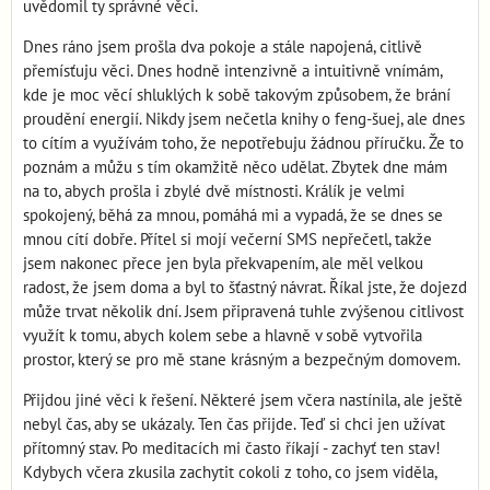
uvědomil ty správné věci.
Dnes ráno jsem prošla dva pokoje a stále napojená, citlivě
přemísťuju věci. Dnes hodně intenzivně a intuitivně vnímám,
kde je moc věcí shluklých k sobě takovým způsobem, že brání
proudění energií. Nikdy jsem nečetla knihy o feng-šuej, ale dnes
to cítím a využívám toho, že nepotřebuju žádnou příručku. Že to
poznám a můžu s tím okamžitě něco udělat. Zbytek dne mám
na to, abych prošla i zbylé dvě místnosti. Králík je velmi
spokojený, běhá za mnou, pomáhá mi a vypadá, že se dnes se
mnou cítí dobře. Přítel si mojí večerní SMS nepřečetl, takže
jsem nakonec přece jen byla překvapením, ale měl velkou
radost, že jsem doma a byl to šťastný návrat. Říkal jste, že dojezd
může trvat několik dní. Jsem připravená tuhle zvýšenou citlivost
využít k tomu, abych kolem sebe a hlavně v sobě vytvořila
prostor, který se pro mě stane krásným a bezpečným domovem.
Přijdou jiné věci k řešení. Některé jsem včera nastínila, ale ještě
nebyl čas, aby se ukázaly. Ten čas přijde. Teď si chci jen užívat
přítomný stav. Po meditacích mi často říkají - zachyť ten stav!
Kdybych včera zkusila zachytit cokoli z toho, co jsem viděla,