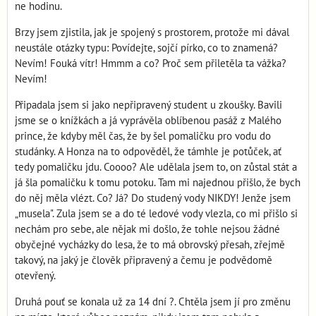
ne hodinu.
Brzy jsem zjistila, jak je spojený s prostorem, protože mi dával
neustále otázky typu: Povídejte, sojčí pírko, co to znamená?
Nevím! Fouká vítr! Hmmm a co? Proč sem přiletěla ta vážka?
Nevím!
Připadala jsem si jako nepřipravený student u zkoušky. Bavili
jsme se o knížkách a já vyprávěla oblíbenou pasáž z Malého
prince, že kdyby měl čas, že by šel pomaličku pro vodu do
studánky. A Honza na to odpověděl, že támhle je potůček, ať
tedy pomaličku jdu. Coooo? Ale udělala jsem to, on zůstal stát a
já šla pomaličku k tomu potoku. Tam mi najednou přišlo, že bych
do něj měla vlézt. Co? Já? Do studený vody NIKDY! Jenže jsem
„musela". Zula jsem se a do té ledové vody vlezla, co mi přišlo si
nechám pro sebe, ale nějak mi došlo, že tohle nejsou žádné
obyčejné vycházky do lesa, že to má obrovský přesah, zřejmě
takový, na jaký je člověk připravený a čemu je podvědomě
otevřený.
Druhá pouť se konala už za 14 dní ?. Chtěla jsem jí pro změnu