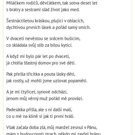
Miláčkem rodičů, děvčátkem, tak sotva deset let
s bratry a sestrami slád život jako med.
Šestnáctiletou kráskou, plující v oblacích,
dychtivou prvních lásek a pořád samý smích.
V dvaceti nevěstou se srdcem bušícím,
co skládala svůj slib za bílou kyticí.
A když mi bylo pár let po dvaceti,
já chtěla šťastný domov pro své děti.
Pak přešla třicítka a pouta lásky dětí,
jak rostly, už mohli jsme uzlovat popaměti.
A je mi čtyřicet, synové odchází,
jenom můj věrný muž pořád mě provází.
Padesátka přišla, ale s ní další malí,
co u mě na klíně si jak ti první hráli.
Však začala doba zlá, můj manžel zesnul v Pánu,
mám z budoucnosti strach, někdo mi zavřel bránu.