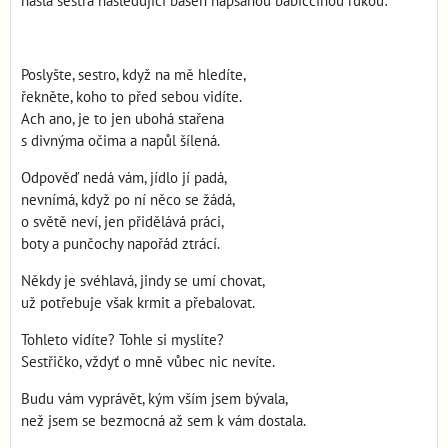
našla sestra následující báseň napsanou babiččinou rukou:
Poslyšte, sestro, když na mě hledíte,
řekněte, koho to před sebou vidíte.
Ach ano, je to jen ubohá stařena
s divnýma očima a napůl šílená.
Odpověď nedá vám, jídlo jí padá,
nevnímá, když po ní něco se žádá,
o světě neví, jen přidělává práci,
boty a punčochy napořád ztrácí.
Někdy je svéhlavá, jindy se umí chovat,
už potřebuje však krmit a přebalovat.
Tohleto vidíte? Tohle si myslíte?
Sestřičko, vždyť o mně vůbec nic nevíte.
Budu vám vyprávět, kým vším jsem bývala,
než jsem se bezmocná až sem k vám dostala.