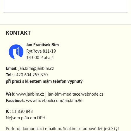
KONTAKT
Jan František Bím
Rytířova 811/19
143 00 Praha 4
Email:
jan.bim@janbim.cz
Tel:
+420 604 255 370
při práci s klientem mám telefon vypnutý
Web:
www.janbim.cz
|
jan-bim-meditace.webnode.cz
Facebook:
www.facebook.com/jan.bim.96
IČ:
13 830 848
Nejsem plátcem DPH.
Preferuji komunikaci emailem. Snažím se odpovědět ještě týž