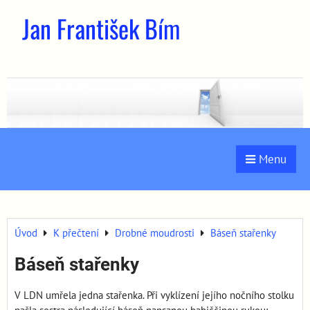
Jan František Bím
Menu
Úvod
K přečtení
Drobné moudrosti
Báseň stařenky
Báseň stařenky
V LDN umřela jedna stařenka. Při vyklízení jejího nočního stolku