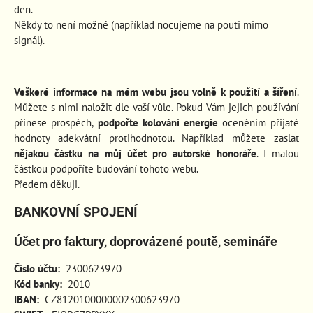
den.
Někdy to není možné (například nocujeme na pouti mimo
signál).
Veškeré informace na mém webu jsou volně k použití a šíření
.
Můžete s nimi naložit dle vaší vůle. Pokud Vám jejich používání
přinese prospěch
,
podpořte kolování energie
oceněním přijaté
hodnoty adekvátní protihodnotou. Například můžete zaslat
nějakou částku na můj účet pro autorské honoráře
. I malou
částkou podpoříte budování tohoto webu.
Předem děkuji.
BANKOVNÍ SPOJENÍ
Účet pro faktury, doprovázené poutě, semináře
Číslo účtu:
2300623970
Kód banky:
2010
IBAN:
CZ8120100000002300623970