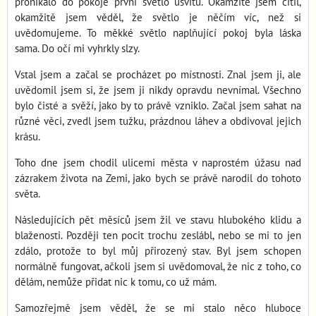
pronikalo do pokoje první světlo úsvitu. Okamžitě jsem cítil,
okamžitě jsem věděl, že světlo je něčím víc, než si
uvědomujeme. To měkké světlo naplňující pokoj byla láska
sama. Do očí mi vyhrkly slzy.
Vstal jsem a začal se procházet po místnosti. Znal jsem ji, ale
uvědomil jsem si, že jsem ji nikdy opravdu nevnímal. Všechno
bylo čisté a svěží, jako by to právě vzniklo. Začal jsem sahat na
různé věci, zvedl jsem tužku, prázdnou láhev a obdivoval jejich
krásu.
Toho dne jsem chodil ulicemi města v naprostém úžasu nad
zázrakem života na Zemi, jako bych se právě narodil do tohoto
světa.
Následujících pět měsíců jsem žil ve stavu hlubokého klidu a
blaženosti. Později ten pocit trochu zeslábl, nebo se mi to jen
zdálo, protože to byl můj přirozený stav. Byl jsem schopen
normálně fungovat, ačkoli jsem si uvědomoval, že nic z toho, co
dělám, nemůže přidat nic k tomu, co už mám.
Samozřejmě jsem věděl, že se mi stalo něco hluboce