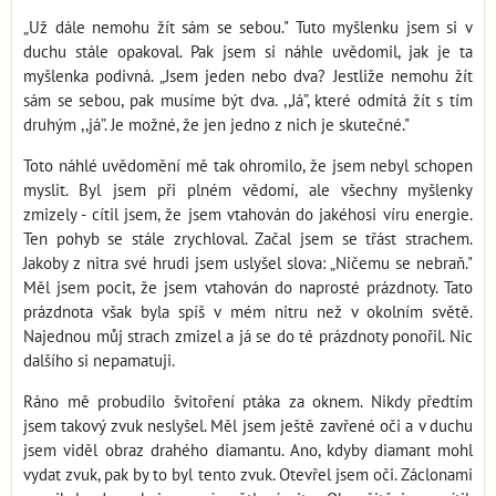
„Už dále nemohu žít sám se sebou." Tuto myšlenku jsem si v
duchu stále opakoval. Pak jsem si náhle uvědomil, jak je ta
myšlenka podivná. „Jsem jeden nebo dva? Jestliže nemohu žít
sám se sebou, pak musíme být dva. ,,Já”, které odmítá žít s tím
druhým ,,já”. Je možné, že jen jedno z nich je skutečné."
Toto náhlé uvědomění mě tak ohromilo, že jsem nebyl schopen
myslit. Byl jsem při plném vědomí, ale všechny myšlenky
zmizely - cítil jsem, že jsem vtahován do jakéhosi víru energie.
Ten pohyb se stále zrychloval. Začal jsem se třást strachem.
Jakoby z nitra své hrudi jsem uslyšel slova: „Ničemu se nebraň."
Měl jsem pocit, že jsem vtahován do naprosté prázdnoty. Tato
prázdnota však byla spíš v mém nitru než v okolním světě.
Najednou můj strach zmizel a já se do té prázdnoty ponořil. Nic
dalšího si nepamatuji.
Ráno mě probudilo švitoření ptáka za oknem. Nikdy předtím
jsem takový zvuk neslyšel. Měl jsem ještě zavřené oči a v duchu
jsem viděl obraz drahého diamantu. Ano, kdyby diamant mohl
vydat zvuk, pak by to byl tento zvuk. Otevřel jsem oči. Záclonami