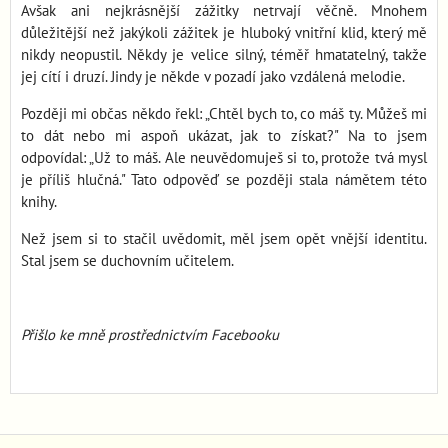
Avšak ani nejkrásnější zážitky netrvají věčně. Mnohem
důležitější než jakýkoli zážitek je hluboký vnitřní klid, který mě
nikdy neopustil. Někdy je velice silný, téměř hmatatelný, takže
jej cítí i druzí. Jindy je někde v pozadí jako vzdálená melodie.
Později mi občas někdo řekl: „Chtěl bych to, co máš ty. Můžeš mi
to dát nebo mi aspoň ukázat, jak to získat?" Na to jsem
odpovídal: „Už to máš. Ale neuvědomuješ si to, protože tvá mysl
je příliš hlučná." Tato odpověď se později stala námětem této
knihy.
Než jsem si to stačil uvědomit, měl jsem opět vnější identitu.
Stal jsem se duchovním učitelem.
Přišlo ke mně prostřednictvím Facebooku