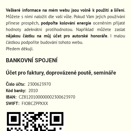
Veškeré informace na mém webu jsou volně k použití a šíření
.
Můžete s nimi naložit dle vaší vůle. Pokud Vám jejich používání
přinese prospěch
,
podpořte kolování energie
oceněním přijaté
hodnoty adekvátní protihodnotou. Například můžete zaslat
nějakou částku na můj účet pro autorské honoráře
. I malou
částkou podpoříte budování tohoto webu.
Předem děkuji.
BANKOVNÍ SPOJENÍ
Účet pro faktury, doprovázené poutě, semináře
Číslo účtu:
2300623970
Kód banky:
2010
IBAN:
CZ8120100000002300623970
SWIFT:
FIOBCZPPXXX