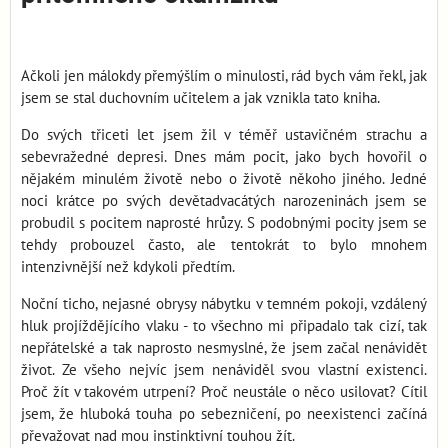
Ačkoli jen málokdy přemýšlím o minulosti, rád bych vám řekl, jak
jsem se stal duchovním učitelem a jak vznikla tato kniha.
Do svých třiceti let jsem žil v téměř ustavičném strachu a
sebevražedné depresi. Dnes mám pocit, jako bych hovořil o
nějakém minulém životě nebo o životě někoho jiného. Jedné
noci krátce po svých devětadvacátých narozeninách jsem se
probudil s pocitem naprosté hrůzy. S podobnými pocity jsem se
tehdy probouzel často, ale tentokrát to bylo mnohem
intenzivnější než kdykoli předtím.
Noční ticho, nejasné obrysy nábytku v temném pokoji, vzdálený
hluk projíždějícího vlaku - to všechno mi připadalo tak cizí, tak
nepřátelské a tak naprosto nesmyslné, že jsem začal nenávidět
život. Ze všeho nejvíc jsem nenáviděl svou vlastní existenci.
Proč žít v takovém utrpení? Proč neustále o něco usilovat? Cítil
jsem, že hluboká touha po sebezničení, po neexistenci začíná
převažovat nad mou instinktivní touhou žít.