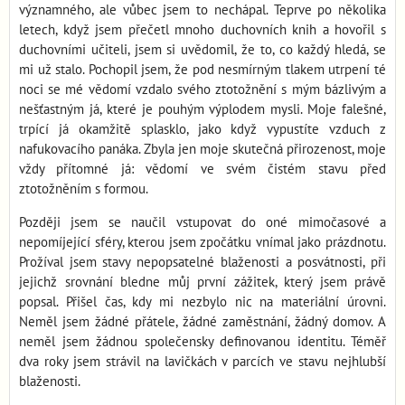
významného, ale vůbec jsem to nechápal. Teprve po několika
letech, když jsem přečetl mnoho duchovních knih a hovořil s
duchovními učiteli, jsem si uvědomil, že to, co každý hledá, se
mi už stalo. Pochopil jsem, že pod nesmírným tlakem utrpení té
noci se mé vědomí vzdalo svého ztotožnění s mým bázlivým a
nešťastným já, které je pouhým výplodem mysli. Moje falešné,
trpící já okamžitě splasklo, jako když vypustíte vzduch z
nafukovacího panáka. Zbyla jen moje skutečná přirozenost, moje
vždy přítomné já: vědomí ve svém čistém stavu před
ztotožněním s formou.
Později jsem se naučil vstupovat do oné mimočasové a
nepomíjející sféry, kterou jsem zpočátku vnímal jako prázdnotu.
Prožíval jsem stavy nepopsatelné blaženosti a posvátnosti, při
jejichž srovnání bledne můj první zážitek, který jsem právě
popsal. Přišel čas, kdy mi nezbylo nic na materiální úrovni.
Neměl jsem žádné přátele, žádné zaměstnání, žádný domov. A
neměl jsem žádnou společensky definovanou identitu. Téměř
dva roky jsem strávil na lavičkách v parcích ve stavu nejhlubší
blaženosti.