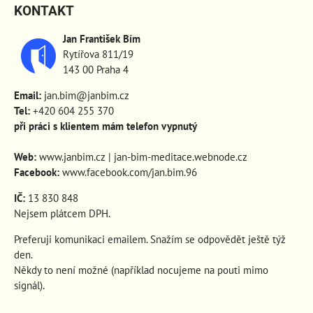
KONTAKT
Jan František Bím
Rytířova 811/19
143 00 Praha 4
Email:
jan.bim@janbim.cz
Tel:
+420 604 255 370
při práci s klientem mám telefon vypnutý
Web:
www.janbim.cz
|
jan-bim-meditace.webnode.cz
Facebook:
www.facebook.com/jan.bim.96
IČ:
13 830 848
Nejsem plátcem DPH.
Preferuji komunikaci emailem. Snažím se odpovědět ještě týž
den.
Někdy to není možné (například nocujeme na pouti mimo
signál).