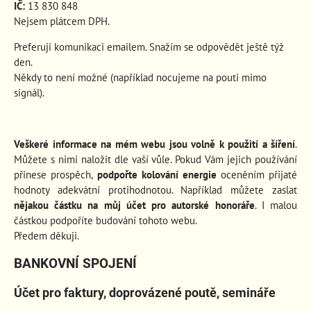
IČ:
13 830 848
Nejsem plátcem DPH.
Preferuji komunikaci emailem. Snažím se odpovědět ještě týž
den.
Někdy to není možné (například nocujeme na pouti mimo
signál).
Veškeré informace na mém webu jsou volně k použití a šíření
.
Můžete s nimi naložit dle vaší vůle. Pokud Vám jejich používání
přinese prospěch
,
podpořte kolování energie
oceněním přijaté
hodnoty adekvátní protihodnotou. Například můžete zaslat
nějakou částku na můj účet pro autorské honoráře
. I malou
částkou podpoříte budování tohoto webu.
Předem děkuji.
BANKOVNÍ SPOJENÍ
Účet pro faktury, doprovázené poutě, semináře