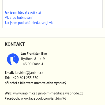
Jak jsem hledal svoji vizi
Vize po bubnování
Jak jsem podruhé hledal svoji vizi
KONTAKT
Jan František Bím
Rytířova 811/19
143 00 Praha 4
Email:
jan.bim@janbim.cz
Tel:
+420 604 255 370
při práci s klientem mám telefon vypnutý
Web:
www.janbim.cz
|
jan-bim-meditace.webnode.cz
Facebook:
www.facebook.com/jan.bim.96