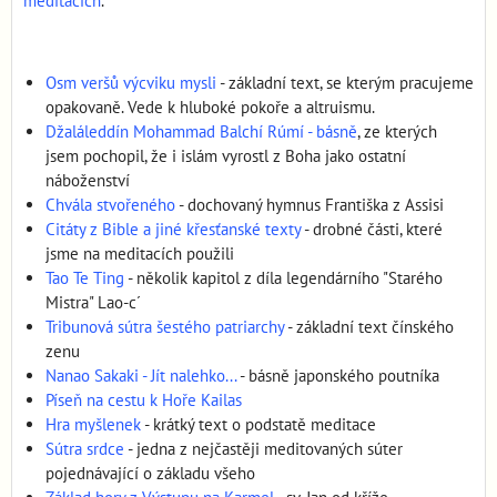
meditacích
.
Osm veršů výcviku mysli
- základní text, se kterým pracujeme
opakovaně. Vede k hluboké pokoře a altruismu.
Džaláleddín Mohammad Balchí Rúmí - básně
, ze kterých
jsem pochopil, že i islám vyrostl z Boha jako ostatní
náboženství
Chvála stvořeného
- dochovaný hymnus Františka z Assisi
Citáty z Bible a jiné křesťanské texty
- drobné části, které
jsme na meditacích použili
Tao Te Ting
- několik kapitol z díla legendárního "Starého
Mistra" Lao-c´
Tribunová sútra šestého patriarchy
- základní text čínského
zenu
Nanao Sakaki - Jít nalehko...
- básně japonského poutníka
Píseň na cestu k Hoře Kailas
Hra myšlenek
- krátký text o podstatě meditace
Sútra srdce
- jedna z nejčastěji meditovaných súter
pojednávající o základu všeho