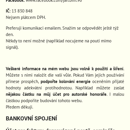
Facebook:
www.facebook.com/jan.bim.96
IČ:
13 830 848
Nejsem plátcem DPH.
Preferuji komunikaci emailem. Snažím se odpovědět ještě týž
den.
Někdy to není možné (například nocujeme na pouti mimo
signál).
Veškeré informace na mém webu jsou volně k použití a šíření
.
Můžete s nimi naložit dle vaší vůle. Pokud Vám jejich používání
přinese prospěch
,
podpořte kolování energie
oceněním přijaté
hodnoty adekvátní protihodnotou. Například můžete zaslat
nějakou částku na můj účet pro autorské honoráře
. I malou
částkou podpoříte budování tohoto webu.
Předem děkuji.
BANKOVNÍ SPOJENÍ