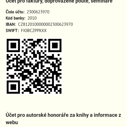
Účet pro faktury, doprovázené poutě, semináře
Číslo účtu:
2300623970
Kód banky:
2010
IBAN:
CZ8120100000002300623970
SWIFT:
FIOBCZPPXXX
Účet pro autorské honoráře za knihy a informace z
webu