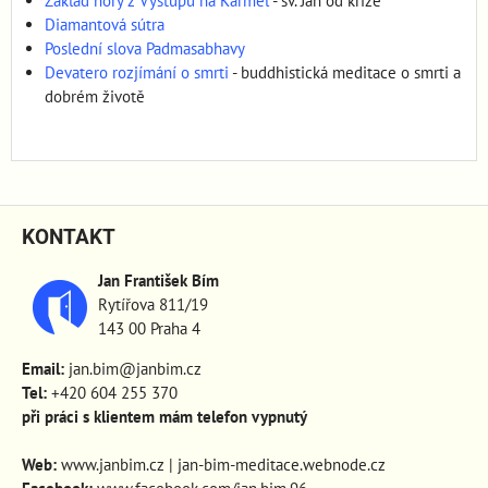
Základ hory z Výstupu na Karmel
- sv. Jan od kříže
Diamantová sútra
Poslední slova Padmasabhavy
Devatero rozjímání o smrti
- buddhistická meditace o smrti a
dobrém životě
KONTAKT
Jan František Bím
Rytířova 811/19
143 00 Praha 4
Email:
jan.bim@janbim.cz
Tel:
+420 604 255 370
při práci s klientem mám telefon vypnutý
Web:
www.janbim.cz
|
jan-bim-meditace.webnode.cz