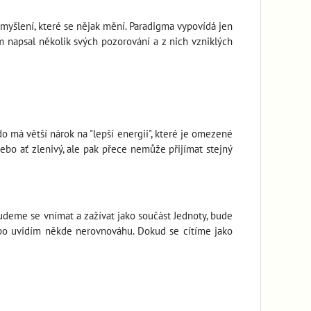
e myšlení, které se nějak mění. Paradigma vypovídá jen
em napsal několik svých pozorování a z nich vzniklých
do má větší nárok na "lepší energii", které je omezené
ebo ať zlenivý, ale pak přece nemůže přijímat stejný
deme se vnímat a zažívat jako součást Jednoty, bude
nebo uvidím někde nerovnováhu. Dokud se cítíme jako