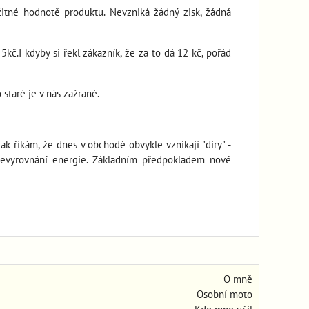
žitné hodnotě produktu. Nevzniká žádný zisk, žádná
kč.I kdyby si řekl zákazník, že za to dá 12 kč, pořád
 staré je v nás zažrané.
k říkám, že dnes v obchodě obvykle vznikají "díry" -
 nevyrovnání energie. Základním předpokladem nové
O mně
Osobní moto