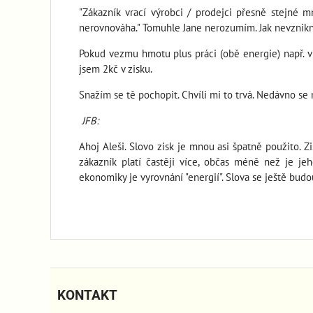
"Zákazník vrací výrobci / prodejci přesně stejné 
nerovnováha." Tomuhle Jane nerozumím. Jak nevznikne
Pokud vezmu hmotu plus práci (obě energie) např. v h
jsem 2kč v zisku.
Snažím se tě pochopit. Chvíli mi to trvá. Nedávno se m
JFB:
Ahoj Aleši. Slovo zisk je mnou asi špatně použito. 
zákazník platí častěji více, občas méně než je j
ekonomiky je vyrovnání "energií". Slova se ještě budo
KONTAKT