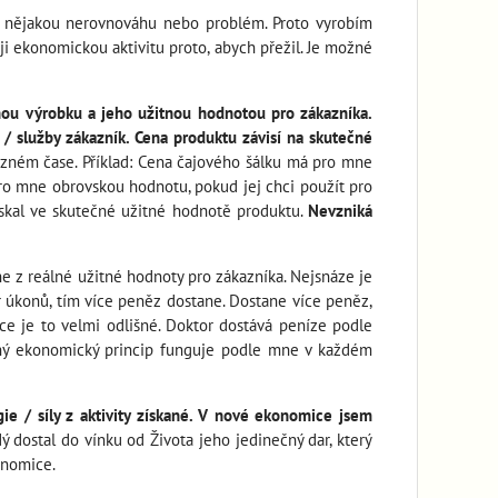
i nějakou nerovnováhu nebo problém. Proto vyrobím
i ekonomickou aktivitu proto, abych přežil. Je možné
nou výrobku a jeho užitnou hodnotou pro zákazníka.
 služby zákazník. Cena produktu závisí na skutečné
ůzném čase. Příklad: Cena čajového šálku má pro mne
ro mne obrovskou hodnotu, pokud jej chci použít pro
ískal ve skutečné užitné hodnotě produktu.
Nevzniká
ne z reálné užitné hodnoty pro zákazníka. Nejsnáze je
or úkonů, tím více peněz dostane. Dostane více peněz,
e je to velmi odlišné. Doktor dostává peníze podle
Stejný ekonomický princip funguje podle mne v každém
e / síly z aktivity získané. V nové ekonomice jsem
 dostal do vínku od Života jeho jedinečný dar, který
onomice.