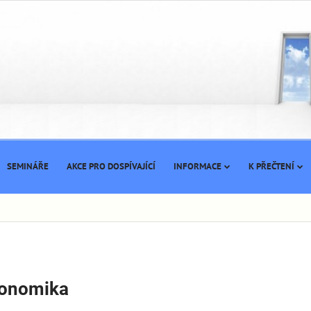
SEMINÁŘE
AKCE PRO DOSPÍVAJÍCÍ
INFORMACE
K PŘEČTENÍ
konomika