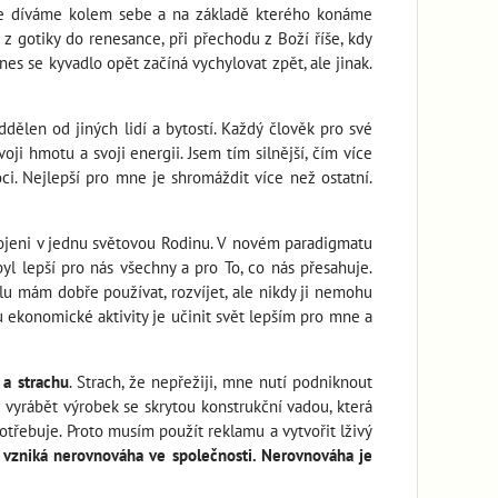
se díváme kolem sebe a na základě kterého konáme
 gotiky do renesance, při přechodu z Boží říše, kdy
es se kyvadlo opět začíná vychylovat zpět, ale jinak.
dělen od jiných lidí a bytostí. Každý člověk pro své
ji hmotu a svoji energii. Jsem tím silnější, čím více
i. Nejlepší pro mne je shromáždit více než ostatní.
spojeni v jednu světovou Rodinu. V novém paradigmatu
l lepší pro nás všechny a pro To, co nás přesahuje.
ílu mám dobře používat, rozvíjet, ale nikdy ji nemohu
u ekonomické aktivity je učinit svět lepším pro mne a
 a strachu
. Strach, že nepřežiji, mne nutí podniknout
 vyrábět výrobek se skrytou konstrukční vadou, která
otřebuje. Proto musím použít reklamu a vytvořit lživý
 vzniká nerovnováha ve společnosti. Nerovnováha je