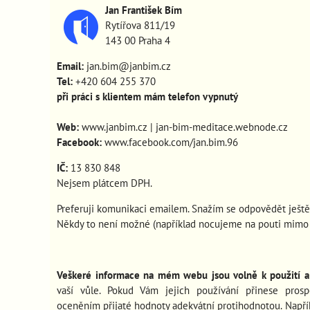
Jan František Bím
Rytířova 811/19
143 00 Praha 4
Email:
jan.bim@janbim.cz
Tel:
+420 604 255 370
při práci s klientem mám telefon vypnutý
Web:
www.janbim.cz
|
jan-bim-meditace.webnode.cz
Facebook:
www.facebook.com/jan.bim.96
IČ:
13 830 848
Nejsem plátcem DPH.
Preferuji komunikaci emailem. Snažím se odpovědět ještě
Někdy to není možné (například nocujeme na pouti mimo s
Veškeré informace na mém webu jsou volně k použití a 
vaší vůle. Pokud Vám jejich používání
přinese pros
oceněním přijaté hodnoty adekvátní protihodnotou. Např