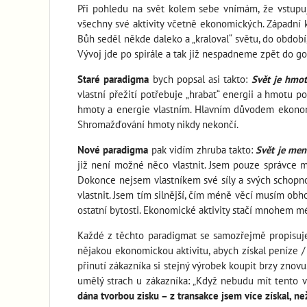
Při pohledu na svět kolem sebe vnímám, že vstup
všechny své aktivity včetně ekonomických. Západní 
Bůh seděl někde daleko a „kraloval“ světu, do období
Vývoj jde po spirále a tak již nespadneme zpět do got
Staré paradigma
bych popsal asi takto:
Svět je hmo
vlastní přežití potřebuje „hrabat“ energii a hmotu p
hmoty a energie vlastním. Hlavním důvodem ekonomic
Shromažďování hmoty nikdy nekončí.
Nové paradigma
pak vidím zhruba takto:
Svět je ment
již není možné něco vlastnit. Jsem pouze správce m
Dokonce nejsem vlastníkem své síly a svých schopnost
vlastnit. Jsem tím silnější, čím méně věcí musím obh
ostatní bytosti. Ekonomické aktivity stačí mnohem mé
Každé z těchto paradigmat se samozřejmě propisu
nějakou ekonomickou aktivitu, abych získal peníze /
přinutí zákazníka si stejný výrobek koupit brzy znov
umělý strach u zákazníka: „Když nebudu mít tento 
dána tvorbou zisku – z transakce jsem více získal, než