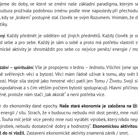
ujeme do doby, ve které se změní naše základní paradigma, kterým 
kultura prožívala podobnou změnu podle mne naposledy při přechodu z
, kdy se „králem“ postupně stal člověk se svým Rozumem. Vnímám, že dn
iky.
tný
. Každý předmět je oddělen od jiných předmětů. Každý člověk je od
od sebe a pro sebe. Každý je sám o sobě a proto má potřebu vlastnit svo
ké aktivity je shromáždit pro sebe co nejvíce peněz/ energie / moc
ální – spirituální
. Vše je propojeno v Jedno – Jednotu. Všichni jsme 
ě svěřených věcí a bytostí. Věci mám řádně užívat k tomu, aby svět by
í. Moje síla stejně jako hmotné věci patří jen Tomu / Životu. Svoji s
ospodařovat a s čím větším počtem bytostí spolupracuji. Hlavní příčino
ně, protože nám stačí „tak akorát“ a není potřeba více.
je do ekonomiky dané epochy.
Naše stará ekonomie je založena na lži
 energii / sílu. Strach, že v budoucnu nebudu mít dost peněz, mne nutí
u. Touha mít ještě více peněz mne nutí vyrábět výrobek, který nikdo nep
výrobek, nebudu dostatečně dobrý a hodnotný“.
Ekonomickou aktivitou
 do ní vložil.
Zastavení ekonomické aktivity znamená zánik / smrt.