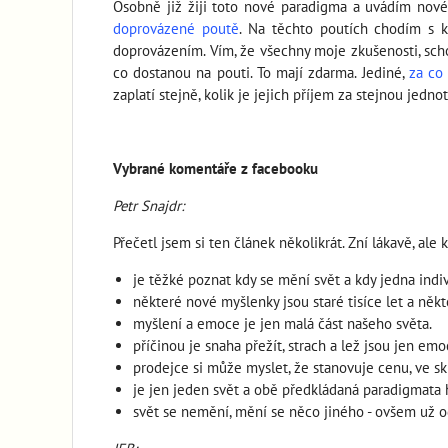
Osobně již žiji toto nové paradigma a uvádím nové 
doprovázené poutě
. Na těchto poutích chodím s k
doprovázením. Vím, že všechny moje zkušenosti, schopn
co dostanou na pouti. To mají zdarma. Jediné,
za co 
zaplatí stejně, kolik je jejich příjem za stejnou jedno
Vybrané komentáře z facebooku
Petr Snajdr:
Přečetl jsem si ten článek několikrát. Zní lákavě, a
je těžké poznat kdy se mění svět a kdy jedna indivi
některé nové myšlenky jsou staré tisíce let a něk
myšlení a emoce je jen malá část našeho světa.
příčinou je snaha přežít, strach a lež jsou jen emo
prodejce si může myslet, že stanovuje cenu, ve sku
je jen jeden svět a obě předkládaná paradigmata 
svět se nemění, mění se něco jiného - ovšem už 