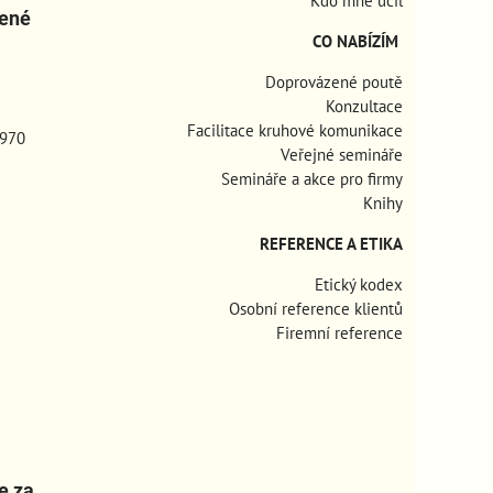
Kdo mne učil
zené
CO NABÍZÍM
Doprovázené poutě
Konzultace
Facilitace kruhové komunikace
970
Veřejné semináře
Semináře a akce pro firmy
Knihy
REFERENCE A ETIKA
Etický kodex
Osobní reference klientů
Firemní reference
e za