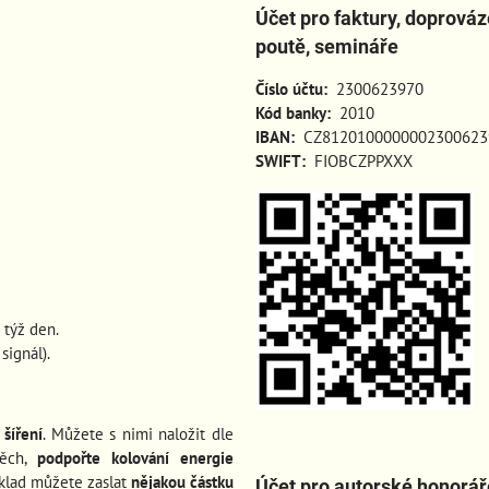
Účet pro faktury, doprová
poutě, semináře
Číslo účtu:
2300623970
Kód banky:
2010
IBAN:
CZ8120100000002300623
SWIFT:
FIOBCZPPXXX
 týž den.
ignál).
šíření
. Můžete s nimi naložit dle
pěch
,
podpořte kolování energie
íklad můžete zaslat
nějakou částku
Účet pro autorské honorář