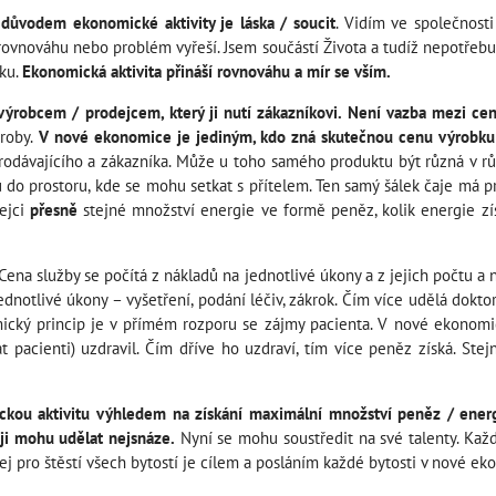
důvodem ekonomické aktivity je láska / soucit
. Vidím ve společnost
rovnováhu nebo problém vyřeší. Jsem součástí Života a tudíž nepotřebuj
dku.
Ekonomická aktivita přináší rovnováhu a mír se vším.
výrobcem / prodejcem, který ji nutí zákazníkovi. Není vazba mezi ce
roby.
V nové ekonomice je jediným, kdo zná skutečnou cenu výrobku /
rodávajícího a zákazníka. Může u toho samého produktu být různá v r
o prostoru, kde se mohu setkat s přítelem. Ten samý šálek čaje má p
dejci
přesně
stejné množství energie ve formě peněz, kolik energie z
Cena služby se počítá z nákladů na jednotlivé úkony a z jejich počtu a 
jednotlivé úkony – vyšetření, podání léčiv, zákrok. Čím více udělá dokt
cký princip je v přímém rozporu se zájmy pacienta. V nové ekonomic
vat pacienti) uzdravil. Čím dříve ho uzdraví, tím více peněz získá. 
ou aktivitu výhledem na získání maximální množství peněz / energi
 ji mohu udělat nejsnáze.
Nyní se mohu soustředit na své talenty. Každý
ej pro štěstí všech bytostí je cílem a posláním každé bytosti v nové ek