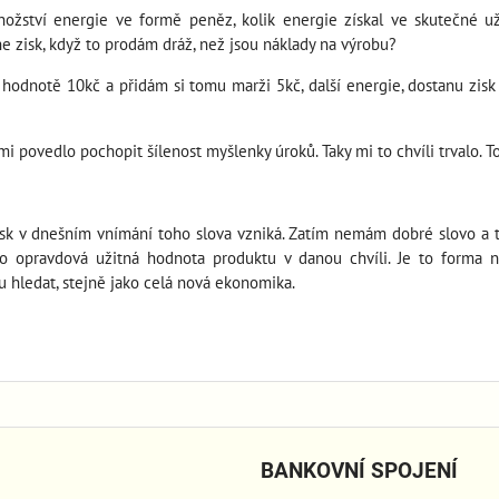
množství energie ve formě peněz, kolik energie získal ve skutečné u
 zisk, když to prodám dráž, než jsou náklady na výrobu?
odnotě 10kč a přidám si tomu marži 5kč, další energie, dostanu zisk 5
i povedlo pochopit šílenost myšlenky úroků. Taky mi to chvíli trvalo. To
Zisk v dnešním vnímání toho slova vzniká. Zatím nemám dobré slovo a ta
eho opravdová užitná hodnota produktu v danou chvíli. Je to forma
u hledat, stejně jako celá nová ekonomika.
BANKOVNÍ SPOJENÍ