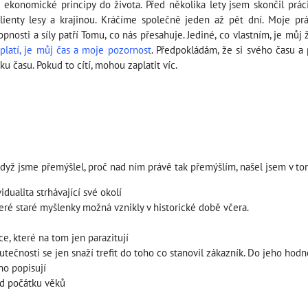
ekonomické principy do života. Před několika lety jsem skončil prác
lienty lesy a krajinou. Kráčíme společně jeden až pět dní. Moje p
osti a síly patří Tomu, co nás přesahuje. Jediné, co vlastním, je můj ž
platí, je můj čas a moje pozornost
. Předpokládám, že si svého času a 
tku času. Pokud to cítí, mohou zaplatit víc.
le když jsme přemýšlel, proč nad ním právě tak přemýšlím, našel jsem v 
dualita strhávající své okolí
teré staré myšlenky možná vznikly v historické době včera.
ce, které na tom jen parazitují
tečnosti se jen snaží trefit do toho co stanovil zákazník. Do jeho hodn
ho popisují
od počátku věků