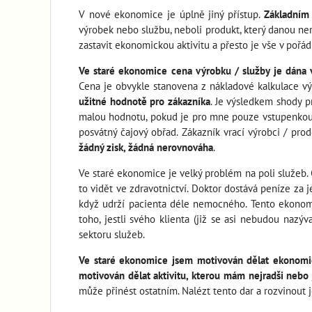
V nové ekonomice je úplně jiný přístup.
Základním 
výrobek nebo službu, neboli produkt, který danou ne
zastavit ekonomickou aktivitu a přesto je vše v pořá
Ve staré ekonomice cena výrobku / služby je dána 
Cena je obvykle stanovena z nákladové kalkulace vý
užitné hodnotě pro zákazníka
. Je výsledkem shody p
malou hodnotu, pokud je pro mne pouze vstupenkou d
posvátný čajový obřad. Zákazník vrací výrobci / pro
žádný zisk, žádná nerovnováha
.
Ve staré ekonomice je velký problém na poli služeb. 
to vidět ve zdravotnictví. Doktor dostává peníze za 
když udrží pacienta déle nemocného. Tento ekonomi
toho, jestli svého klienta (již se asi nebudou nazý
sektoru služeb.
Ve staré ekonomice jsem motivován dělat ekonomick
motivován dělat aktivitu, kterou mám nejradši nebo
může přinést ostatním. Nalézt tento dar a rozvinout j