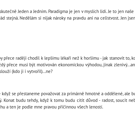
kutečně Jeden a Jedním. Paradigma je jen v myslích lidí. Je to jen naš
ád stejná. Nedělám si nijak nároky na pravdu ani na celistvost. Jen js
přece raději chodil k lepšímu lékaři než k horšímu - jak stanovit to, k
každý přece musí být motivován ekonomickou výhodou, jinak zlenivý...an
ouží (kdo ji i vytvořil)...ne?
e když se přestaneme považovat za primárně hmotné a oddělené, ale bu
vý. Konat budu tehdy, když k tomu budu cítit důvod - radost, soucit 
chu a ten je podle mne pravou příčinnou všech leností.