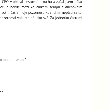
i CEO v oblasti cestovního ruchu a začal jsem dělat
ráce je někde mezi koučinkem, terapií a duchovním
ivotní čas a moje pozornost. Klienti mi neplatí za to,
pozornosti váží stejně jako své. Za jednotku času mi
tom mnoho rozporů.
ot.