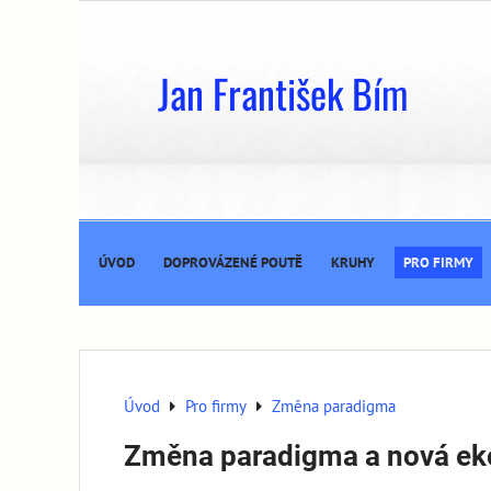
Jan František Bím
ÚVOD
DOPROVÁZENÉ POUTĚ
KRUHY
PRO FIRMY
Úvod
Pro firmy
Změna paradigma
Změna paradigma a nová e