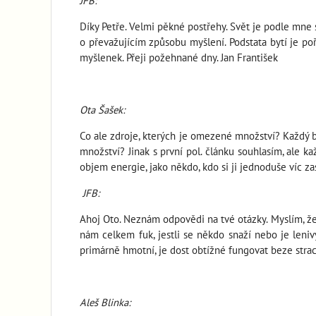
JFB:
Díky Petře. Velmi pěkné postřehy. Svět je podle mne s
o převažujícím způsobu myšlení. Podstata bytí je poř
myšlenek. Přeji požehnané dny. Jan František
Ota Šašek:
Co ale zdroje, kterých je omezené množství? Každý by 
množství? Jinak s první pol. článku souhlasím, ale 
objem energie, jako někdo, kdo si ji jednoduše víc zasl
JFB:
Ahoj Oto. Neznám odpovědi na tvé otázky. Myslím, ž
nám celkem fuk, jestli se někdo snaží nebo je leni
primárně hmotní, je dost obtížné fungovat beze stra
Aleš Blinka: