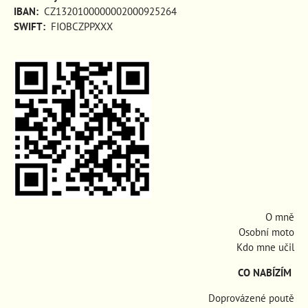
IBAN:
CZ1320100000002000925264
SWIFT:
FIOBCZPPXXX
O mně
Osobní moto
Kdo mne učil
CO NABÍZÍM
Doprovázené poutě