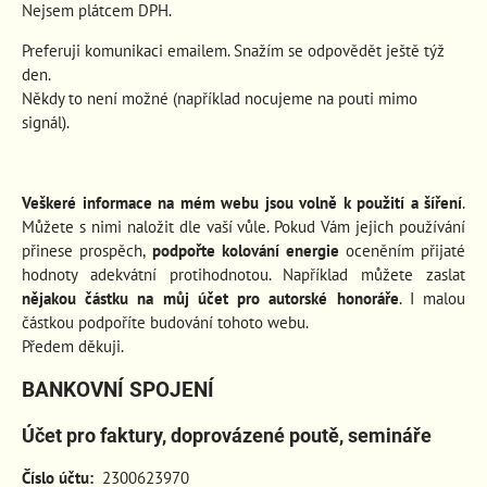
Nejsem plátcem DPH.
Preferuji komunikaci emailem. Snažím se odpovědět ještě týž
den.
Někdy to není možné (například nocujeme na pouti mimo
signál).
Veškeré informace na mém webu jsou volně k použití a šíření
.
Můžete s nimi naložit dle vaší vůle. Pokud Vám jejich používání
přinese prospěch
,
podpořte kolování energie
oceněním přijaté
hodnoty adekvátní protihodnotou. Například můžete zaslat
nějakou částku na můj účet pro autorské honoráře
. I malou
částkou podpoříte budování tohoto webu.
Předem děkuji.
BANKOVNÍ SPOJENÍ
Účet pro faktury, doprovázené poutě, semináře
Číslo účtu:
2300623970