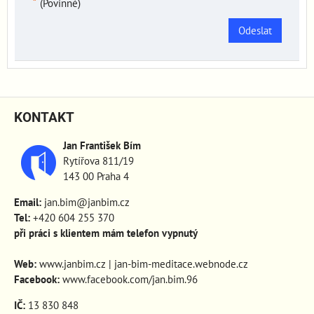
*
(Povinné)
Odeslat
KONTAKT
Jan František Bím
Rytířova 811/19
143 00 Praha 4
Email:
jan.bim@janbim.cz
Tel:
+420 604 255 370
při práci s klientem mám telefon vypnutý
Web:
www.janbim.cz
|
jan-bim-meditace.webnode.cz
Facebook:
www.facebook.com/jan.bim.96
IČ:
13 830 848