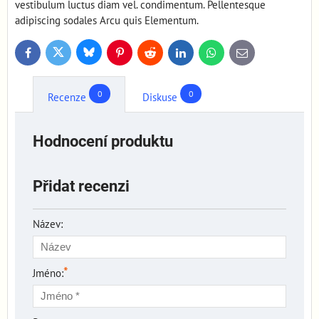
vestibulum luctus diam vel. condimentum. Pellentesque
adipiscing sodales Arcu quis Elementum.
Bluesky
Twitter
Facebook
Pinterest
Reddit
LinkedIn
WhatsApp
E-
mail
0
0
Recenze
Diskuse
Hodnocení produktu
Přidat recenzi
Název:
*
Jméno: