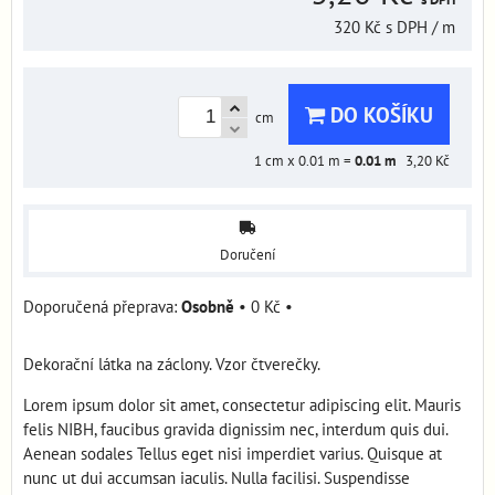
320 Kč
s DPH
/ m
DO KOŠÍKU
cm
1
cm x 0.01 m =
0.01
m
3,20 Kč
Doručení
Osobně
•
0 Kč
•
Dekorační látka na záclony. Vzor čtverečky.
Lorem ipsum dolor sit amet, consectetur adipiscing elit. Mauris
felis NIBH, faucibus gravida dignissim nec, interdum quis dui.
Aenean sodales Tellus eget nisi imperdiet varius. Quisque at
nunc ut dui accumsan iaculis. Nulla facilisi. Suspendisse