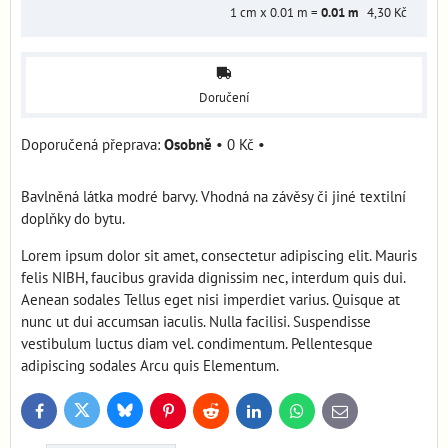
1
cm x 0.01 m =
0.01
m
4,30 Kč
Doručení
Osobně
•
0 Kč
•
Bavlněná látka modré barvy. Vhodná na závěsy či jiné textilní
doplňky do bytu.
Lorem ipsum dolor sit amet, consectetur adipiscing elit. Mauris
felis NIBH, faucibus gravida dignissim nec, interdum quis dui.
Aenean sodales Tellus eget nisi imperdiet varius. Quisque at
nunc ut dui accumsan iaculis. Nulla facilisi. Suspendisse
vestibulum luctus diam vel. condimentum. Pellentesque
adipiscing sodales Arcu quis Elementum.
Bluesky
Twitter
Facebook
Pinterest
Reddit
LinkedIn
WhatsApp
E-
mail