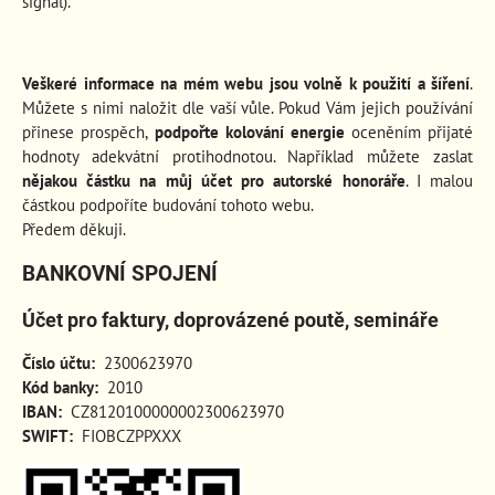
signál).
Veškeré informace na mém webu jsou volně k použití a šíření
.
Můžete s nimi naložit dle vaší vůle. Pokud Vám jejich používání
přinese prospěch
,
podpořte kolování energie
oceněním přijaté
hodnoty adekvátní protihodnotou. Například můžete zaslat
nějakou částku na můj účet pro autorské honoráře
. I malou
částkou podpoříte budování tohoto webu.
Předem děkuji.
BANKOVNÍ SPOJENÍ
Účet pro faktury, doprovázené poutě, semináře
Číslo účtu:
2300623970
Kód banky:
2010
IBAN:
CZ8120100000002300623970
SWIFT:
FIOBCZPPXXX