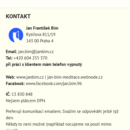
KONTAKT
Jan František Bím
Rytířova 811/19
143 00 Praha 4
Email:
jan.bim@janbim.cz
Tel:
+420 604 255 370
při práci s klientem mám telefon vypnutý
Web:
www.janbim.cz
|
jan-bim-meditace.webnode.cz
Facebook:
www.facebook.com/jan.bim.96
IČ:
13 830 848
Nejsem plátcem DPH.
Preferuji komunikaci emailem. Snažím se odpovědět ještě týž
den.
Někdy to není možné (například nocujeme na pouti mimo