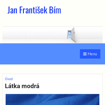
Jan František Bím
Menu
Úvod
Látka modrá