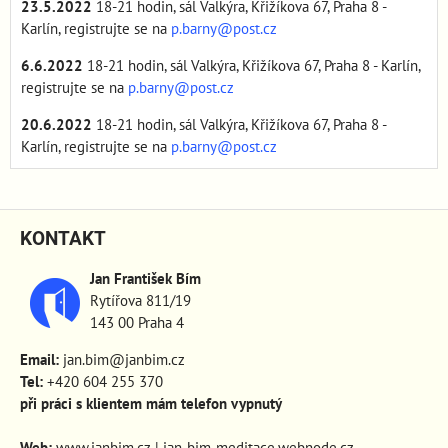
23.5.2022
18-21 hodin, sál Valkýra, Křižíkova 67, Praha 8 -
Karlín, registrujte se na
p.barny@post.cz
6.6.2022
18-21 hodin, sál Valkýra, Křižíkova 67, Praha 8 - Karlín,
registrujte se na
p.barny@post.cz
20.6.2022
18-21 hodin, sál Valkýra, Křižíkova 67, Praha 8 -
Karlín, registrujte se na
p.barny@post.cz
KONTAKT
Jan František Bím
Rytířova 811/19
143 00 Praha 4
Email:
jan.bim@janbim.cz
Tel:
+420 604 255 370
při práci s klientem mám telefon vypnutý
Web:
www.janbim.cz
|
jan-bim-meditace.webnode.cz