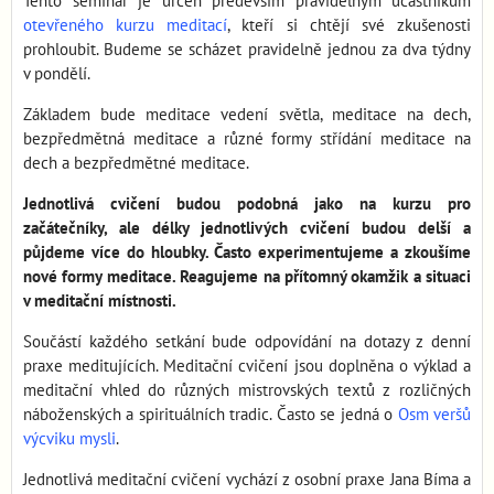
Tento seminář je určen především pravidelným účastníkům
otevřeného kurzu meditací
, kteří si chtějí své zkušenosti
prohloubit. Budeme se scházet pravidelně jednou za dva týdny
v pondělí.
Základem bude meditace vedení světla, meditace na dech,
bezpředmětná meditace a různé formy střídání meditace na
dech a bezpředmětné meditace.
Jednotlivá cvičení budou podobná jako na kurzu pro
začátečníky, ale délky jednotlivých cvičení budou delší a
půjdeme více do hloubky. Často experimentujeme a zkoušíme
nové formy meditace. Reagujeme na přítomný okamžik a situaci
v meditační místnosti.
Součástí každého setkání bude odpovídání na dotazy z denní
praxe meditujících. Meditační cvičení jsou doplněna o výklad a
meditační vhled do různých mistrovských textů z rozličných
náboženských a spirituálních tradic. Často se jedná o
Osm veršů
výcviku mysli
.
Jednotlivá meditační cvičení vychází z osobní praxe Jana Bíma a