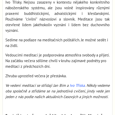
Ivo Třísky. Nejsou zasazeny v kontextu nějakého konkrétního
náboženského systému, ale jsou volně inspirovány různými
praxemi buddhistickými, advaistickými i křesťanskými.
Používáme "civilní" názvosloví a slovník. Meditace jsou tak
otevřené lidem jakéhokoliv vyznání i lidem bez duchovního
vyznání.
Sedíme na podlaze na meditačních polštářích. Je možné sedět i
na židli.
Vedoucími meditací je podporována atmosféra svobody a přijetí.
Na začátku večera sdílíme chvíli v kruhu zajímavé podněty pro
meditaci z předchozích dní.
Zhruba uprostřed večera je přestávka.
Ve vedení meditací se střídají Jan Bím a
Ivo Tříska
. Někdy vedeme
oba společně a střídáme se na jednotlivá cvičení, jindy vede jen
jeden z nás podle našich aktuálních časových a jiných možností.