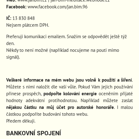
Facebook:
www.facebook.com/jan.bim.96
IČ:
13 830 848
Nejsem plátcem DPH.
Preferuji komunikaci emailem. Snažím se odpovědět ještě týž
den.
Někdy to není možné (například nocujeme na pouti mimo
signál).
Veškeré informace na mém webu jsou volně k použití a šíření
.
Můžete s nimi naložit dle vaší vůle. Pokud Vám jejich používání
přinese prospěch
,
podpořte kolování energie
oceněním přijaté
hodnoty adekvátní protihodnotou. Například můžete zaslat
nějakou částku na můj účet pro autorské honoráře
. I malou
částkou podpoříte budování tohoto webu.
Předem děkuji.
BANKOVNÍ SPOJENÍ