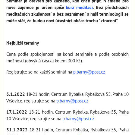
Seminář je otevřen pro každého, kdo chce přijít. Nicméně pro
nové zájemce je určen spíše
kurz meditací
. Bez předchozích
meditačních zkušeností a bez seznámení s naší terminologií se
může stát, že budou noví účastníci občas trochu "ztraceni".
Nejbližší termíny
Cena podle spokojenosti na konci semináře a podle osobních
možností (obvyklá částka kolem 300 Kč).
Registrujte se na každý seminář na
p.barny@post.cz
3.1.2022
18-21 hodin, Centrum Rybalka, Rybalkova 55, Praha 10
Vršovice, registrujte se na
p.barny@post.cz
17.1.2022
18-21 hodin, Centrum Rybalka, Rybalkova 55, Praha
10 Vršovice, registrujte se na
p.barny@post.cz
31.1.2022
18-21 hodin, Centrum Rybalka, Rybalkova 55, Praha