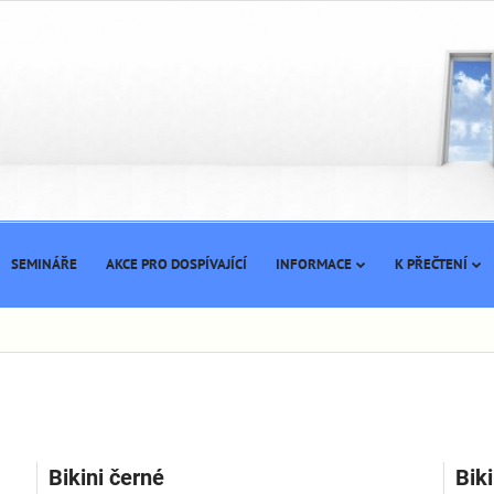
SEMINÁŘE
AKCE PRO DOSPÍVAJÍCÍ
INFORMACE
K PŘEČTENÍ
Bikini černé
Bik