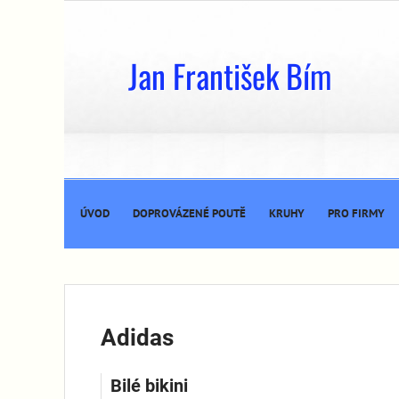
Jan František Bím
ÚVOD
DOPROVÁZENÉ POUTĚ
KRUHY
PRO FIRMY
Adidas
Bilé bikini