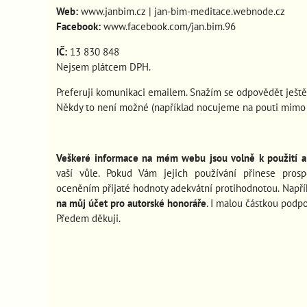
Web:
www.janbim.cz
|
jan-bim-meditace.webnode.cz
Facebook:
www.facebook.com/jan.bim.96
IČ:
13 830 848
Nejsem plátcem DPH.
Preferuji komunikaci emailem. Snažím se odpovědět ještě
Někdy to není možné (například nocujeme na pouti mimo s
Veškeré informace na mém webu jsou volně k použití a 
vaší vůle. Pokud Vám jejich používání
přinese pros
oceněním přijaté hodnoty adekvátní protihodnotou. Např
na můj účet pro autorské honoráře
. I malou částkou podp
Předem děkuji.