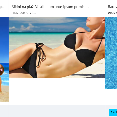
oque
Bikini na pláž. Vestibulum ante ipsum primis in
Barev
faucibus orci...
eros s
AKC