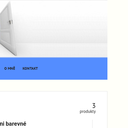
O MNĚ
KONTAKT
3
produkty
ini barevné