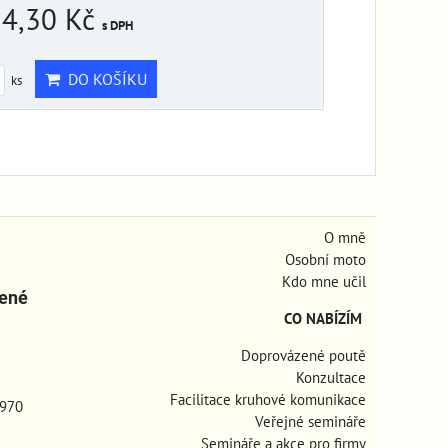
4,30 Kč
s DPH
DO KOŠÍKU
ks
O mně
Osobní moto
Kdo mne učil
zené
CO NABÍZÍM
Doprovázené poutě
Konzultace
Facilitace kruhové komunikace
970
Veřejné semináře
Semináře a akce pro firmy