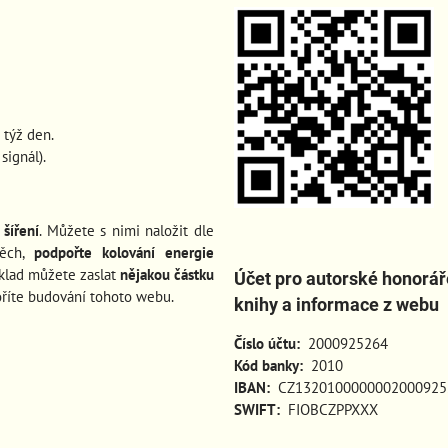
 týž den.
ignál).
šíření
. Můžete s nimi naložit dle
pěch
,
podpořte kolování energie
íklad můžete zaslat
nějakou částku
Účet pro autorské honorář
oříte budování tohoto webu.
knihy a informace z webu
Číslo účtu:
2000925264
Kód banky:
2010
IBAN:
CZ1320100000002000925
SWIFT:
FIOBCZPPXXX