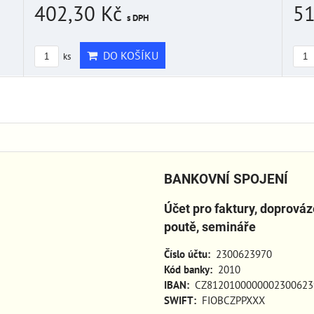
51
402,30 Kč
s DPH
DO KOŠÍKU
ks
BANKOVNÍ SPOJENÍ
Účet pro faktury, doprová
poutě, semináře
Číslo účtu:
2300623970
Kód banky:
2010
IBAN:
CZ8120100000002300623
SWIFT:
FIOBCZPPXXX