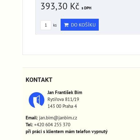
393,30 Kč
s DPH
DO KOŠÍKU
ks
KONTAKT
Jan František Bím
Rytířova 811/19
143 00 Praha 4
Email:
jan.bim@janbim.cz
Tel:
+420 604 255 370
při práci s klientem mám telefon vypnutý