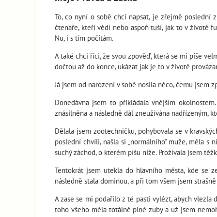
To, co nyní o sobě chci napsat, je zřejmě poslední z
čtenáře, kteří vědí nebo aspoň tuší, jak to v životě f
Nu, i s tím počítám.
A také chci říci, že svou zpověď, která se mi píše ve
dočtou až do konce, ukázat jak je to v životě provázan
Já jsem od narození v sobě nosila něco, čemu jsem z
Donedávna jsem to přikládala vnějším okolnostem. 
znásilněna a následně dál zneužívána nadřízeným, kte
Dělala jsem zootechničku, pohybovala se v kravskýc
poslední chvíli, našla si „normálního" muže, měla s n
suchý záchod, o kterém píšu níže. Prožívala jsem těžkou
Tentokrát jsem utekla do hlavního města, kde se z
následně stala dominou, a při tom všem jsem strašně 
A zase se mi podařilo z té pasti vylézt, abych vlezla 
toho všeho měla totálně plné zuby a už jsem nemohla