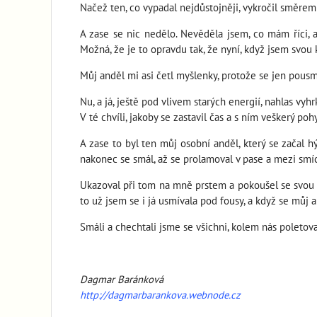
Načež ten, co vypadal nejdůstojněji, vykročil směrem 
A zase se nic nedělo. Nevěděla jsem, co mám říci, a
Možná, že je to opravdu tak, že nyní, když jsem svou
Můj anděl mi asi četl myšlenky, protože se jen pousm
Nu, a já, ještě pod vlivem starých energií, nahlas vyhr
V té chvíli, jakoby se zastavil čas a s ním veškerý pohy
A zase to byl ten můj osobní anděl, který se začal h
nakonec se smál, až se prolamoval v pase a mezi smíc
Ukazoval při tom na mně prstem a pokoušel se svou vě
to už jsem se i já usmívala pod fousy, a když se můj a
Smáli a chechtali jsme se všichni, kolem nás poleto
Dagmar Baránková
http://dagmarbarankova.webnode.cz