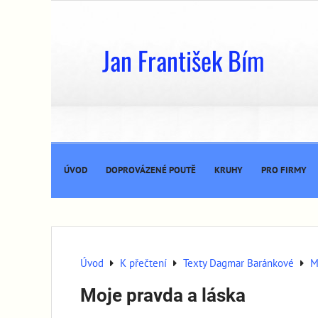
Jan František Bím
ÚVOD
DOPROVÁZENÉ POUTĚ
KRUHY
PRO FIRMY
Úvod
K přečtení
Texty Dagmar Baránkové
M
Moje pravda a láska