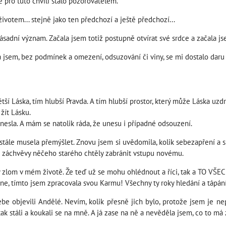
e pro tuto chvíli stalo pozorovatelem.
ivotem... stejně jako ten předchozí a ještě předchozí...
sadní význam. Začala jsem totiž postupně otvírat své srdce a začala js
aká jsem, bez podmínek a omezení, odsuzování či viny, se mi dostalo dar
ší Láska, tím hlubší Pravda. A tím hlubší prostor, který může Láska uzdr
žít Lásku.
unesla. A mám se natolik ráda, že unesu i případné odsouzení.
stále musela přemýšlet. Znovu jsem si uvědomila, kolik sebezapření a si
í záchvěvy něčeho starého chtěly zabránit vstupu novému.
ský zlom v mém životě. Že teď už se mohu ohlédnout a říci, tak a TO 
ne, tímto jsem zpracovala svou Karmu! Všechny ty roky hledání a tápá
bjevili Andělé. Nevím, kolik přesně jich bylo, protože jsem je nepočí
 tak stáli a koukali se na mně. A já zase na ně a nevěděla jsem, co to m