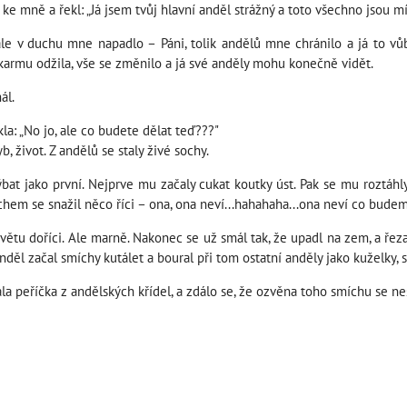
ke mně a řekl: „Já jsem tvůj hlavní anděl strážný a toto všechno jsou mí
le v duchu mne napadlo – Páni, tolik andělů mne chránilo a já to vůb
 karmu odžila, vše se změnilo a já své anděly mohu konečně vidět.
ál.
kla: „No jo, ale co budete dělat teď???"
b, život. Z andělů se staly živé sochy.
ýbat jako první. Nejprve mu začaly cukat koutky úst. Pak se mu roztáhly
hem se snažil něco říci – ona, ona neví...hahahaha...ona neví co bude
tu doříci. Ale marně. Nakonec se už smál tak, že upadl na zem, a řezal 
nděl začal smíchy kutálet a boural při tom ostatní anděly jako kuželky, s
vala peříčka z andělských křídel, a zdálo se, že ozvěna toho smíchu se