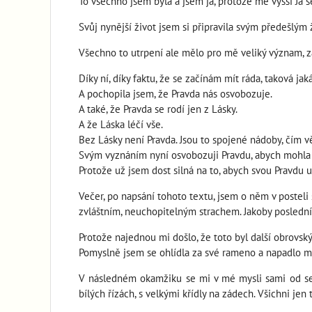
To všechno jsem byla a jsem já, protože mé vyšší Já s
Svůj nynější život jsem si připravila svým předešlým ž
Všechno to utrpení ale mělo pro mě veliký význam, zá
Díky ní, díky faktu, že se začínám mít ráda, taková j
A pochopila jsem, že Pravda nás osvobozuje.
A také, že Pravda se rodí jen z Lásky.
A že Láska léčí vše.
Bez Lásky není Pravda. Jsou to spojené nádoby, čím vět
Svým vyznáním nyní osvobozuji Pravdu, abych mohla 
Protože už jsem dost silná na to, abych svou Pravdu 
Večer, po napsání tohoto textu, jsem o něm v posteli 
zvláštním, neuchopitelným strachem. Jakoby posledn
Protože najednou mi došlo, že toto byl další obrov
Pomyslně jsem se ohlídla za své rameno a napadlo m
V následném okamžiku se mi v mé mysli sami od sebe o
bílých řízách, s velkými křídly na zádech. Všichni jen