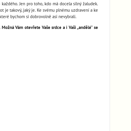
o každého. Jen pro toho, kdo má docela silný žaludek.
vot je takový, jaký je. Ke svému plnému uzdravení a ke
které bychom si dobrovolně asi nevybrali.
c. Možná Vám otevřete Vaše srdce a i Vaši „andělé" se