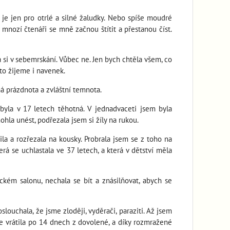
í je jen pro otrlé a silné žaludky. Nebo spíše moudré
že mnozí čtenáři se mně začnou štítit a přestanou číst.
a si v sebemrskání. Vůbec ne. Jen bych chtěla všem, co
 to žijeme i navenek.
á prázdnota a zvláštní temnota.
byla v 17 letech těhotná. V jednadvaceti jsem byla
hla unést, podřezala jsem si žíly na rukou.
a a rozřezala na kousky. Probrala jsem se z toho na
erá se uchlastala ve 37 letech, a která v dětství měla
kém salonu, nechala se bít a znásilňovat, abych se
slouchala, že jsme zloději, vyděrači, paraziti. Až jsem
se vrátila po 14 dnech z dovolené, a díky rozmražené