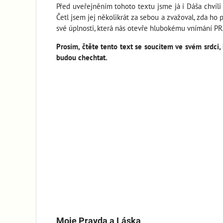
Před uveřejněním tohoto textu jsme já i Dáša chvíli 
Četl jsem jej několikrát za sebou a zvažoval, zda ho 
své úplnosti, která nás otevře hlubokému vnímání PR
Prosím, čtěte tento text se soucitem ve svém srdci, 
budou chechtat.
Moje Pravda a Láska