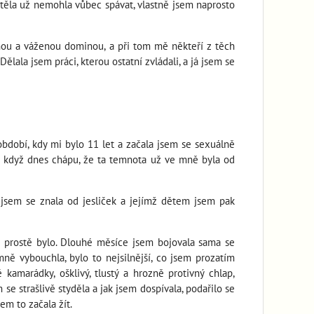
 těla už nemohla vůbec spávat, vlastně jsem naprosto
anou a váženou dominou, a při tom mě někteří z těch
ělala jsem práci, kterou ostatní zvládali, a já jsem se
 období, kdy mi bylo 11 let a začala jsem se sexuálně
 I když dnes chápu, že ta temnota už ve mně byla od
 jsem se znala od jesliček a jejímž dětem jsem pak
o prostě bylo. Dlouhé měsíce jsem bojovala sama se
ně vybouchla, bylo to nejsilnější, co jsem prozatím
kamarádky, ošklivý, tlustý a hrozně protivný chlap,
 se strašlivě styděla a jak jsem dospívala, podařilo se
em to začala žít.