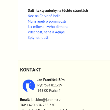
Další texty autorky na těchto stránkách
Noc na Červené hoře
Muna aneb o pomíjivosti
Jak milovat svého démona
Vděčnost, něha a Agapé
Splynutí duší
KONTAKT
Jan František Bím
Rytířova 811/19
143 00 Praha 4
Email:
jan.bim@janbim.cz
Tel:
+420 604 255 370