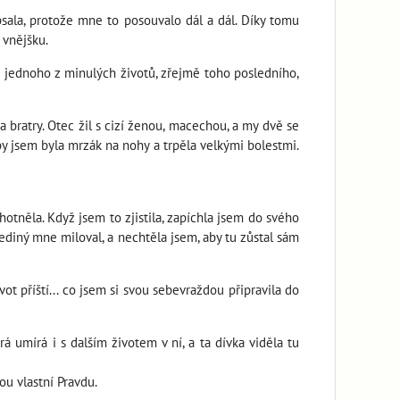
psala, protože mne to posouvalo dál a dál. Díky tomu
 vnějšku.
o jednoho z minulých životů, zřejmě toho posledního,
 bratry. Otec žil s cizí ženou, macechou, a my dvě se
by jsem byla mrzák na nohy a trpěla velkými bolestmi.
tněla. Když jsem to zjistila, zapíchla jsem do svého
 jediný mne miloval, a nechtěla jsem, aby tu zůstal sám
ot příští... co jsem si svou sebevraždou připravila do
umírá i s dalším životem v ní, a ta dívka viděla tu
ou vlastní Pravdu.