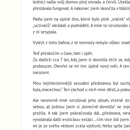
lednici našla svůj domov plný smradu a červů. Utekl
přestávala fungovat. A nakonec jsem skončila v blázin
Padla jsem na úplné dno, které bylo plné „sraček" 
„uctívačů" okrádali a podváděli. A mne to vzrušovalo a
z ní sesypala.
Vylézt z toho bahna, z té temnoty nebylo vůbec snad
Teď přeskočím v čase, tam i zpět.
Za dalších cca 7 let, kdy jsem si dovolila léčit se,
probouzet. Otevřel se mi tím úplně nový svět. A te
narození.
Mou nejintenzivnější sexuální představou byl such
byla„macechou". Ten záchod u nich mne děsil, a poku
Ale nesmírně mně vzrušoval jeho obsah, včetně str
sebou, až jednou jsem si „konečně dovolila" ve svý
prožila. A tak jsem pokračovala dál...představa, n
vyvolávala další erotickou extázi... čím více lidí jse
mi je ze svého vědomí zcela vytěsnit. Nebo spíše jse