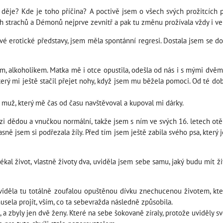
mi děje? Kde je toho příčina? A poctivě jsem o všech svých prožitcích 
h strachů a Démonů nejprve zevnitř a pak tu změnu prožívala vždy i ve
vé erotické představy, jsem měla spontánní regresi. Dostala jsem se d
m, alkoholikem. Matka mě i otce opustila, odešla od nás i s mými dvěma
erý mi ještě stačil přejet nohy, když jsem mu běžela pomoci. Od té do
ý muž, který mě čas od času navštěvoval a kupoval mi dárky.
i dědou a vnučkou normální, takže jsem s ním ve svých 16. letech otěho
časně jsem si podřezala žíly. Před tím jsem ještě zabila svého psa, který
kal život, vlastně životy dva, uviděla jsem sebe samu, jaký budu mít živ
iděla tu totálně zoufalou opuštěnou dívku znechucenou životem, která 
sela projít, vším, co ta sebevražda následně způsobila.
, a zbyly jen dvě ženy. Které na sebe šokovaně zíraly, protože uviděly sv