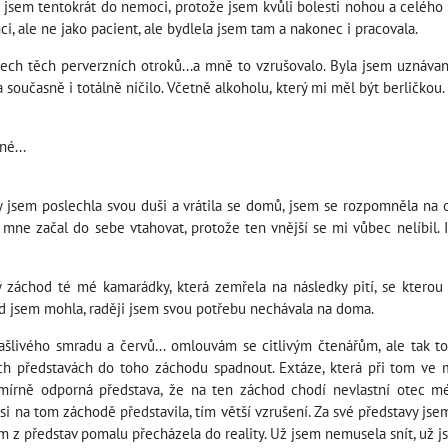
a jsem tentokrát do nemoci, protože jsem kvůli bolesti nohou a celého
ci, ale ne jako pacient, ale bydlela jsem tam a nakonec i pracovala.
všech těch perverzních otroků...a mně to vzrušovalo. Byla jsem uznáv
 současně i totálně ničilo. Včetně alkoholu, který mi měl být berličkou. D
né...
 kdy jsem poslechla svou duši a vrátila se domů, jsem se rozpomněla na
n mne začal do sebe vtahovat, protože ten vnější se mi vůbec nelíbil.
ý záchod té mé kamarádky, která zemřela na následky pití, se kterou
d jsem mohla, raději jsem svou potřebu nechávala na doma.
ašlivého smradu a červů... omlouvám se citlivým čtenářům, ale tak t
ch představách do toho záchodu spadnout. Extáze, která při tom ve m
esmírně odporná představa, že na ten záchod chodí nevlastní otec mé 
m si na tom záchodě představila, tím větší vzrušení. Za své představy jsem
m z představ pomalu přecházela do reality. Už jsem nemusela snít, už js