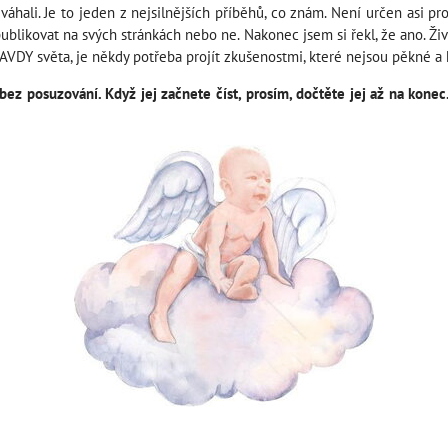
váhali. Je to jeden z nejsilnějších příběhů, co znám. Není určen asi pr
publikovat na svých stránkách nebo ne. Nakonec jsem si řekl, že ano. Ži
AVDY světa, je někdy potřeba projít zkušenostmi, které nejsou pěkné a 
bez posuzování. Když jej začnete číst, prosím, dočtěte jej až na kone