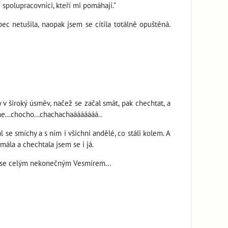
 spolupracovníci, kteří mi pomáhají."
ec netušila, naopak jsem se cítila totálně opuštěná.
 v široký úsměv, načež se začal smát, pak chechtat, a
me...chocho...chachachaááááááá..
se smíchy a s ním i všichni andělé, co stáli kolem. A
mála a chechtala jsem se i já.
 nese celým nekonečným Vesmírem...