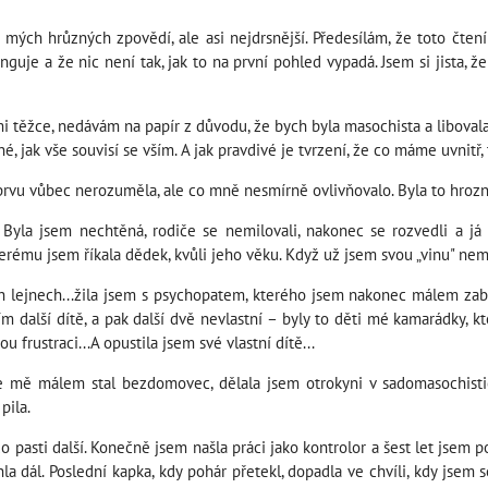
 mých hrůzných zpovědí, ale asi nejdrsnější. Předesílám, že toto čten
unguje a že nic není tak, jak to na první pohled vypadá. Jsem si jista, 
lmi těžce, nedávám na papír z důvodu, že bych byla masochista a liboval
é, jak vše souvisí se vším. A jak pravdivé je tvrzení, že co máme uvnitř,
prvu vůbec nerozuměla, ale co mně nesmírně ovlivňovalo. Byla to hrozn
Byla jsem nechtěná, rodiče se nemilovali, nakonec se rozvedli a já 
rému jsem říkala dědek, kvůli jeho věku. Když už jsem svou „vinu" nemo
h lejnech...žila jsem s psychopatem, kterého jsem nakonec málem zabil
ím další dítě, a pak další dvě nevlastní – byly to děti mé kamarádky, kt
 frustraci...A opustila jsem své vlastní dítě...
e mě málem stal bezdomovec, dělala jsem otrokyni v sadomasochistic
pila.
do pasti další. Konečně jsem našla práci jako kontrolor a šest let jsem po
 dál. Poslední kapka, kdy pohár přetekl, dopadla ve chvíli, kdy jsem 