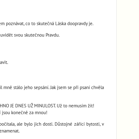
em poznávat, co to skutečná Láska doopravdy je.
u uvidět svou skutečnou Pravdu.
avit.
l mně stálo jeho sepsání. Jak jsem se při psaní chvěla
VŠECHNO JE DNES UŽ MINULOST. Už to nemusím žít!
ní jsou konečně za mnou!
tala, ale bylo jich dosti. Důstojné zářící bytosti, v
á znamenat.