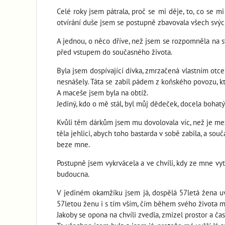
Celé roky jsem pátrala, proč se mi děje, to, co se 
otvírání duše jsem se postupně zbavovala všech svýc
A jednou, o něco dříve, než jsem se rozpomněla na s
před vstupem do současného života.
Byla jsem dospívající dívka, zmrzačená vlastním otce
nesnášely. Táta se zabil pádem z koňského povozu, kt
A maceše jsem byla na obtíž.
Jediný, kdo o mě stál, byl můj dědeček, docela bohat
Kvůli těm dárkům jsem mu dovolovala víc, než je mez
těla jehlici, abych toho bastarda v sobě zabila, a sou
beze mne.
Postupně jsem vykrvácela a ve chvíli, kdy ze mne vyté
budoucna.
V jediném okamžiku jsem já, dospělá 57letá žena uv
57letou ženu i s tím vším, čím během svého života mu
Jakoby se opona na chvíli zvedla, zmizel prostor a čas