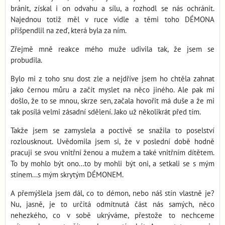
bránit, získal i on odvahu a sílu, a rozhodl se nás ochránit.
Najednou totiž měl v ruce vidle a těmi toho DÉMONA
přišpendlil na zeď, která byla za ním.
Zřejmě mně reakce mého muže udivila tak, že jsem se
probudila.
Bylo mi z toho snu dost zle a nejdříve jsem ho chtěla zahnat
jako černou můru a začít myslet na něco jiného. Ale pak mi
došlo, že to se mnou, skrze sen, začala hovořit má duše a že mi
tak posílá velmi zásadní sdělení. Jako už několikrát před tím.
Takže jsem se zamyslela a poctivě se snažila to poselství
rozlousknout. Uvědomila jsem si, že v poslední době hodně
pracuji se svou vnitřní ženou a mužem a také vnitřním dítětem.
To by mohlo být ono...to by mohli být oni, a setkali se s mým
stínem...s mým skrytým DÉMONEM.
A přemýšlela jsem dál, co to démon, nebo náš stín vlastně je?
Nu, jasně, je to určitá odmítnutá část nás samých, něco
nehezkého, co v sobě ukrýváme, přestože to nechceme