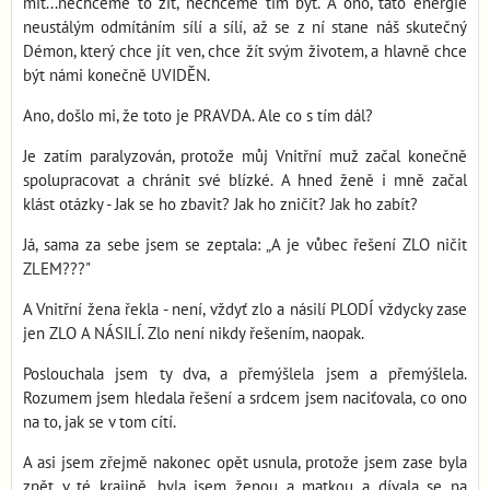
mít...nechceme to žít, nechceme tím být. A ono, tato energie
neustálým odmítáním sílí a sílí, až se z ní stane náš skutečný
Démon, který chce jít ven, chce žít svým životem, a hlavně chce
být námi konečně UVIDĚN.
Ano, došlo mi, že toto je PRAVDA. Ale co s tím dál?
Je zatím paralyzován, protože můj Vnitřní muž začal konečně
spolupracovat a chránit své blízké. A hned ženě i mně začal
klást otázky - Jak se ho zbavit? Jak ho zničit? Jak ho zabít?
Já, sama za sebe jsem se zeptala: „A je vůbec řešení ZLO ničit
ZLEM???"
A Vnitřní žena řekla - není, vždyť zlo a násilí PLODÍ vždycky zase
jen ZLO A NÁSILÍ. Zlo není nikdy řešením, naopak.
Poslouchala jsem ty dva, a přemýšlela jsem a přemýšlela.
Rozumem jsem hledala řešení a srdcem jsem naciťovala, co ono
na to, jak se v tom cítí.
A asi jsem zřejmě nakonec opět usnula, protože jsem zase byla
zpět v té krajině, byla jsem ženou a matkou a dívala se na