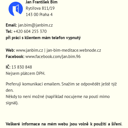
Jan František Bím
Rytířova 811/19
143 00 Praha 4
Email:
jan.bim@janbim.cz
Tel:
+420 604 255 370
při práci s klientem mám telefon vypnutý
Web:
www.janbim.cz
|
jan-bim-meditace.webnode.cz
Facebook:
www.facebook.com/jan.bim.96
IČ:
13 830 848
Nejsem plátcem DPH.
Preferuji komunikaci emailem. Snažím se odpovědět ještě týž
den.
Někdy to není možné (například nocujeme na pouti mimo
signál).
Veškeré informace na mém webu jsou volně k použití a šíření
.