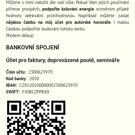
Můžete s nimi naložit dle vaší vůle. Pokud Vám jejich používání
přinese prospěch
,
podpořte kolování energie
oceněním přijaté
hodnoty adekvátní protihodnotou. Například můžete zaslat
nějakou částku na můj účet pro autorské honoráře
. I malou
částkou podpoříte budování tohoto webu.
Předem děkuji.
BANKOVNÍ SPOJENÍ
Účet pro faktury, doprovázené poutě, semináře
Číslo účtu:
2300623970
Kód banky:
2010
IBAN:
CZ8120100000002300623970
SWIFT:
FIOBCZPPXXX