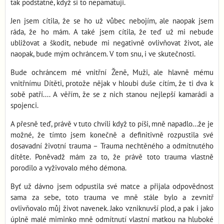
tak podstatné, když si to nepamatuji.
Jen jsem cítila, že se ho už vůbec nebojím, ale naopak jsem
ráda, že ho mám. A také jsem cítila, že teď už mi nebude
ubližovat a škodit, nebude mi negativně ovlivňovat život, ale
naopak, bude mým ochráncem. V tom snu, i ve skutečnosti.
Bude ochráncem mé vnitřní Ženě, Muži, ale hlavně mému
vnitřnímu Dítěti, protože nějak v hloubi duše cítím, že ti dva k
sobě patří.... A věřím, že se z nich stanou nejlepší kamarádi a
spojenci.
A přesně teď, právě v tuto chvíli když to píši, mně napadlo...že je
možné, že tímto jsem konečně a definitivně rozpustila své
dosavadní životní trauma – Trauma nechtěného a odmítnutého
dítěte. Poněvadž mám za to, že právě toto trauma vlastně
porodilo a vyživovalo mého démona.
Byť už dávno jsem odpustila své matce a přijala odpovědnost
sama za sebe, toto trauma ve mně stále bylo a zevnitř
ovlivňovalo můj život navenek. Jako vzniknuvší plod, a pak i jako
úplně malé miminko mně odmítnutí vlastní matkou na hluboké