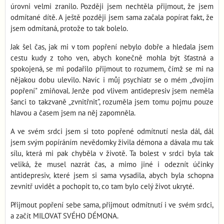
úrovni velmi zranilo. Později jsem nechtěla přijmout, že jsem
odmítané dítě. A ještě později jsem sama začala popírat fakt, že
jsem odmítaná, protože to tak bolelo.
Jak šel čas, jak mi v tom popření nebylo dobře a hledala jsem
cestu kudy z toho ven, abych konečně mohla být šťastná a
spokojená, se mi podařilo přijmout to rozumem, čímž se mi na
nějakou dobu ulevilo. Navíc i můj psychiatr se o mém „dvojím
popření" zmiňoval. Jenže pod vlivem antidepresiv jsem neměla
šanci to takzvaně „zvnitřnit", rozuměla jsem tomu pojmu pouze
hlavou a časem jsem na něj zapomněla.
A ve svém srdci jsem si toto popřené odmítnutí nesla dál, dál
jsem svým popíráním nevědomky živila démona a dávala mu tak
sílu, která mi pak chyběla v životě. Ta bolest v srdci byla tak
veliká, že musel nazrát čas, a mimo jiné i odeznít účinky
antidepresiv, které jsem si sama vysadila, abych byla schopna
zevnitř uvidět a pochopit to, co tam bylo celý život ukryté.
Přijmout popření sebe sama, přijmout odmítnutí i ve svém srdci,
a začít MILOVAT SVÉHO DÉMONA.