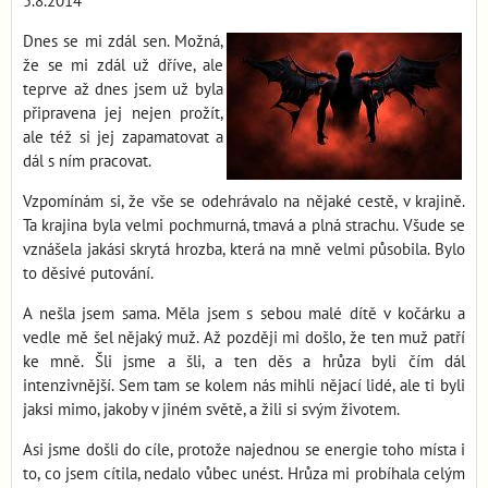
5.8.2014
Dnes se mi zdál sen. Možná,
že se mi zdál už dříve, ale
teprve až dnes jsem už byla
připravena jej nejen prožít,
ale též si jej zapamatovat a
dál s ním pracovat.
Vzpomínám si, že vše se odehrávalo na nějaké cestě, v krajině.
Ta krajina byla velmi pochmurná, tmavá a plná strachu. Všude se
vznášela jakási skrytá hrozba, která na mně velmi působila. Bylo
to děsivé putování.
A nešla jsem sama. Měla jsem s sebou malé dítě v kočárku a
vedle mě šel nějaký muž. Až později mi došlo, že ten muž patří
ke mně. Šli jsme a šli, a ten děs a hrůza byli čím dál
intenzivnější. Sem tam se kolem nás mihli nějací lidé, ale ti byli
jaksi mimo, jakoby v jiném světě, a žili si svým životem.
Asi jsme došli do cíle, protože najednou se energie toho místa i
to, co jsem cítila, nedalo vůbec unést. Hrůza mi probíhala celým