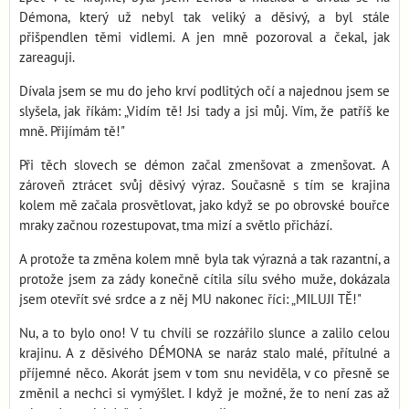
Démona, který už nebyl tak veliký a děsivý, a byl stále
přišpendlen těmi vidlemi. A jen mně pozoroval a čekal, jak
zareaguji.
Dívala jsem se mu do jeho krví podlitých očí a najednou jsem se
slyšela, jak říkám: „Vidím tě! Jsi tady a jsi můj. Vím, že patříš ke
mně. Přijímám tě!"
Při těch slovech se démon začal zmenšovat a zmenšovat. A
zároveň ztrácet svůj děsivý výraz. Současně s tím se krajina
kolem mě začala prosvětlovat, jako když se po obrovské bouřce
mraky začnou rozestupovat, tma mizí a světlo přichází.
A protože ta změna kolem mně byla tak výrazná a tak razantní, a
protože jsem za zády konečně cítila sílu svého muže, dokázala
jsem otevřít své srdce a z něj MU nakonec říci: „MILUJI TĚ!"
Nu, a to bylo ono! V tu chvíli se rozzářilo slunce a zalilo celou
krajinu. A z děsivého DÉMONA se naráz stalo malé, přítulné a
příjemné něco. Akorát jsem v tom snu neviděla, v co přesně se
změnil a nechci si vymýšlet. I když je možné, že to není zas až