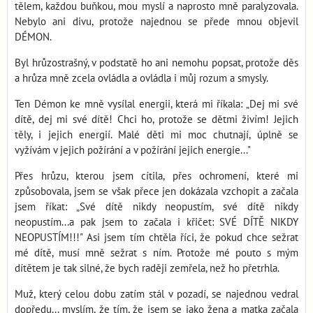
tělem, každou buňkou, mou myslí a naprosto mně paralyzovala.
Nebylo ani divu, protože najednou se přede mnou objevil
DÉMON.
Byl hrůzostrašný, v podstatě ho ani nemohu popsat, protože děs
a hrůza mně zcela ovládla a ovládla i můj rozum a smysly.
Ten Démon ke mně vysílal energii, která mi říkala: „Dej mi své
dítě, dej mi své dítě! Chci ho, protože se dětmi živím! Jejich
těly, i jejich energií. Malé děti mi moc chutnají, úplně se
vyžívám v jejich požírání a v požírání jejich energie..."
Přes hrůzu, kterou jsem cítila, přes ochromení, které mi
způsobovala, jsem se však přece jen dokázala vzchopit a začala
jsem říkat: „Své dítě nikdy neopustím, své dítě nikdy
neopustím...a pak jsem to začala i křičet: SVÉ DÍTĚ NIKDY
NEOPUSTÍM!!!" Asi jsem tím chtěla říci, že pokud chce sežrat
mé dítě, musí mně sežrat s ním. Protože mé pouto s mým
dítětem je tak silné, že bych raději zemřela, než ho přetrhla.
Muž, který celou dobu zatím stál v pozadí, se najednou vedral
dopředu... myslím, že tím, že jsem se jako žena a matka začala