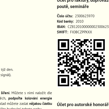
Účet pro faktury, doprová
poutě, semináře
Číslo účtu:
2300623970
Kód banky:
2010
IBAN:
CZ8120100000002300623
SWIFT:
FIOBCZPPXXX
 týž den.
ignál).
šíření
. Můžete s nimi naložit dle
pěch
,
podpořte kolování energie
íklad můžete zaslat
nějakou částku
Účet pro autorské honorář
oříte budování tohoto webu.