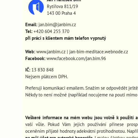
Rytířova 811/19
143 00 Praha 4
Email:
jan.bim@janbim.cz
Tel:
+420 604 255 370
při práci s klientem mám telefon vypnutý
Web:
www.janbim.cz
|
jan-bim-meditace.webnode.cz
Facebook:
www.facebook.com/jan.bim.96
IČ:
13 830 848
Nejsem plátcem DPH.
Preferuji komunikaci emailem. Snažím se odpovědět ještě
Někdy to není možné (například nocujeme na pouti mimo s
Veškeré informace na mém webu jsou volně k použití a 
vaší vůle. Pokud Vám jejich používání
přinese pros
oceněním přijaté hodnoty adekvátní protihodnotou. Např
na můj účet pro autorské honoráře
. I malou částkou podp