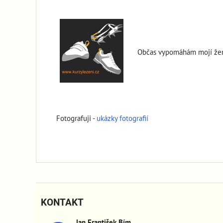
Občas vypomáhám mojí žen
Fotografuji -
ukázky fotografií
KONTAKT
Jan František Bím