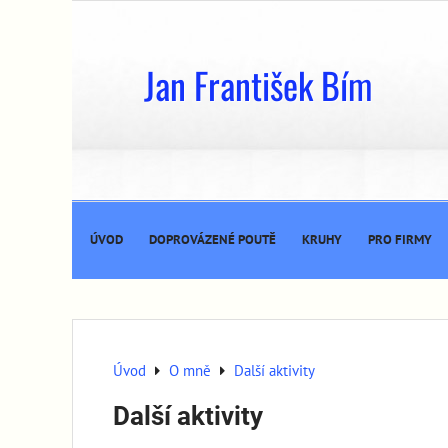
Jan František Bím
ÚVOD
DOPROVÁZENÉ POUTĚ
KRUHY
PRO FIRMY
Úvod
O mně
Další aktivity
Další aktivity