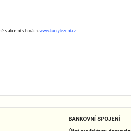
ě s akcemi v horách.
www.kurzylezeni.cz
BANKOVNÍ SPOJENÍ