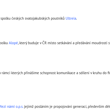
 spolku českých svatojakubských poutníků
Ultreia
.
spolku
Alopé
, který buduje v ČR místo setkávání a předávání moudrosti s
 v rámci kterých přinášíme schopnost komunikace a sdílení v kruhu do fir
Mezi námi o.p.s.
jejímž posláním je propojování generací, především dětí