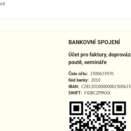
ích
BANKOVNÍ SPOJENÍ
Účet pro faktury, doprová
poutě, semináře
Číslo účtu:
2300623970
Kód banky:
2010
IBAN:
CZ8120100000002300623
SWIFT:
FIOBCZPPXXX