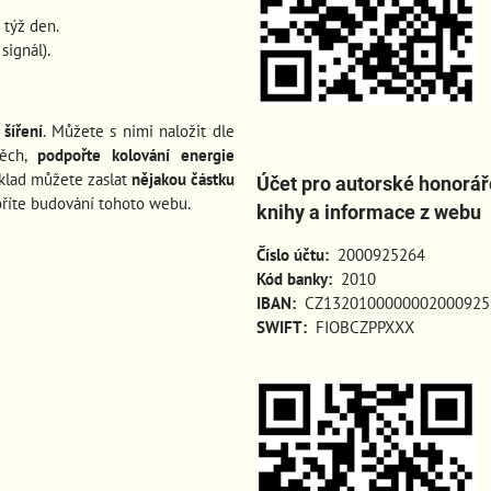
 týž den.
ignál).
šíření
. Můžete s nimi naložit dle
pěch
,
podpořte kolování energie
íklad můžete zaslat
nějakou částku
Účet pro autorské honorář
oříte budování tohoto webu.
knihy a informace z webu
Číslo účtu:
2000925264
Kód banky:
2010
IBAN:
CZ1320100000002000925
SWIFT:
FIOBCZPPXXX