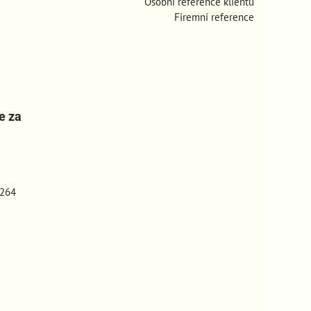
Osobní reference klientů
Firemní reference
e za
264