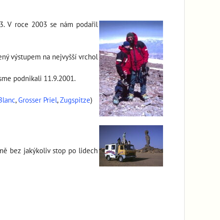
03. V roce 2003 se nám podařil
ený výstupem na nejvyšší vrchol
jsme podnikali 11.9.2001.
Blanc
,
Grosser Priel
,
Zugspitze
)
mě bez jakýkoliv stop po lidech