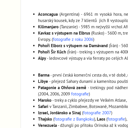
Aconcagua
(Argentina) - 6961 m vysoká hora, ne
husarský kousek, kdy ze 7 klientů jich 8 vystoupilo
Kilimanjaro
(Tanzanie) - 5985 m nejvyšší vrchol Af
Kavkaz s výstupem na Elbrus
(Rusko) - 5600 m, tr
Evropy. (
fotografie z roku 2006
)
Pohoří Elborz s výtupem na Damávand
(Írán) - 5
Pohoří Šír Kůch
(Írán) - treking s výstupem na 4
Alpy
- ledovcové výstupy a via ferraty po celých A
Barma
- první česká komerční cesta do, v té dob
Libye
- přejezd Sahary dunami a kamenitou pouští
Patagonie a Ohňová země
- trekingy pod nádher
(2004, 2006, 2009
fotografie
)
Maroko
- treky a cyklo přejezdy ve Velkém Atlase,
Safari
v Tanzanii, Zimbabwe, Botswaně, Mozambiku
Izrael, Jordánsko a Sinaj
(
fotografie 2007
)
Thajsko
(
fotografie z Bangkoku
),
Laos
(
fotografie
),
Venezuela
- džunglí po přítoku Orinoka až k vodo