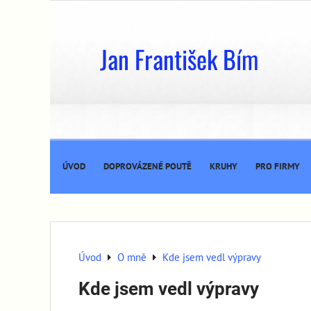
Jan František Bím
ÚVOD
DOPROVÁZENÉ POUTĚ
KRUHY
PRO FIRMY
Úvod
O mně
Kde jsem vedl výpravy
Kde jsem vedl výpravy