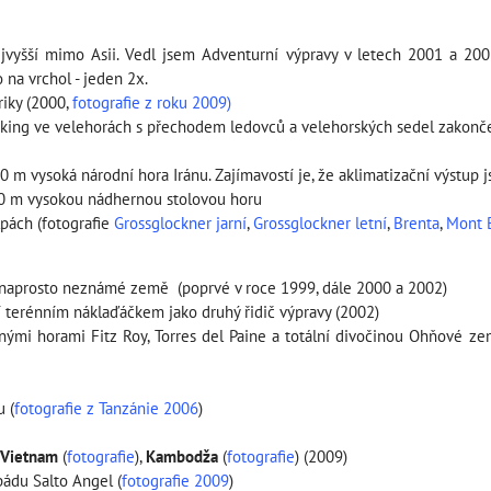
jvyšší mimo Asii. Vedl jsem Adventurní výpravy v letech 2001 a 20
 na vrchol - jeden 2x.
riky (2000,
fotografie z roku 2009)
eking ve velehorách s přechodem ledovců a velehorských sedel zakonč
600 m vysoká národní hora Iránu. Zajímavostí je, že aklimatizační výstup 
000 m vysokou nádhernou stolovou horu
lpách (fotografie
Grossglockner jarní
,
Grossglockner letní
,
Brenta
,
Mont 
ě, naprosto neznámé země (poprvé v roce 1999, dále 2000 a 2002)
 terénním náklaďáčkem jako druhý řidič výpravy (2002)
nými horami Fitz Roy, Torres del Paine a totální divočinou Ohňové ze
 (
fotografie z Tanzánie 2006
)
Vietnam
(
fotografie
),
Kambodža
(
fotografie
) (2009)
pádu Salto Angel (
fotografie 2009
)