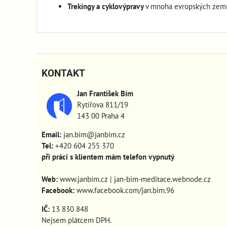
Trekingy a cyklovýpravy
v mnoha evropských zem
KONTAKT
Jan František Bím
Rytířova 811/19
143 00 Praha 4
Email:
jan.bim@janbim.cz
Tel:
+420 604 255 370
při práci s klientem mám telefon vypnutý
Web:
www.janbim.cz
|
jan-bim-meditace.webnode.cz
Facebook:
www.facebook.com/jan.bim.96
IČ:
13 830 848
Nejsem plátcem DPH.