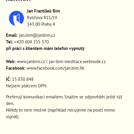
Jan František Bím
Rytířova 811/19
143 00 Praha 4
Email:
jan.bim@janbim.cz
Tel:
+420 604 255 370
při práci s klientem mám telefon vypnutý
Web:
www.janbim.cz
|
jan-bim-meditace.webnode.cz
Facebook:
www.facebook.com/jan.bim.96
IČ:
13 830 848
Nejsem plátcem DPH.
Preferuji komunikaci emailem. Snažím se odpovědět ještě týž
den.
Někdy to není možné (například nocujeme na pouti mimo
signál).