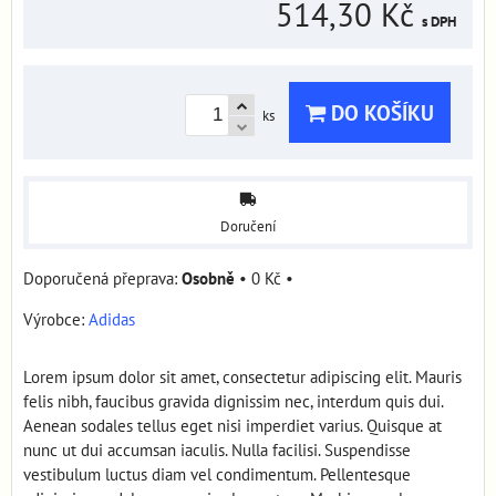
514,30 Kč
s DPH
DO KOŠÍKU
ks
Doručení
Osobně
•
0 Kč
•
Výrobce:
Adidas
Lorem ipsum dolor sit amet, consectetur adipiscing elit. Mauris
felis nibh, faucibus gravida dignissim nec, interdum quis dui.
Aenean sodales tellus eget nisi imperdiet varius. Quisque at
nunc ut dui accumsan iaculis. Nulla facilisi. Suspendisse
vestibulum luctus diam vel condimentum. Pellentesque