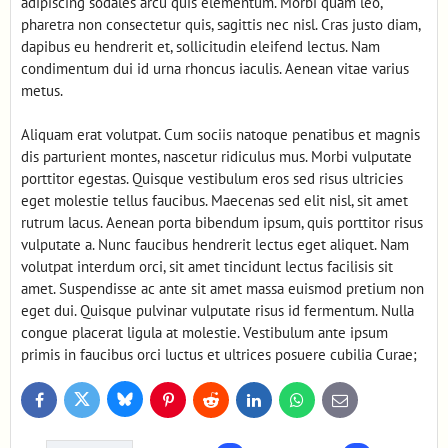
adipiscing sodales arcu quis elementum. Morbi quam leo,
pharetra non consectetur quis, sagittis nec nisl. Cras justo diam,
dapibus eu hendrerit et, sollicitudin eleifend lectus. Nam
condimentum dui id urna rhoncus iaculis. Aenean vitae varius
metus.
Aliquam erat volutpat. Cum sociis natoque penatibus et magnis
dis parturient montes, nascetur ridiculus mus. Morbi vulputate
porttitor egestas. Quisque vestibulum eros sed risus ultricies
eget molestie tellus faucibus. Maecenas sed elit nisl, sit amet
rutrum lacus. Aenean porta bibendum ipsum, quis porttitor risus
vulputate a. Nunc faucibus hendrerit lectus eget aliquet. Nam
volutpat interdum orci, sit amet tincidunt lectus facilisis sit
amet. Suspendisse ac ante sit amet massa euismod pretium non
eget dui. Quisque pulvinar vulputate risus id fermentum. Nulla
congue placerat ligula at molestie. Vestibulum ante ipsum
primis in faucibus orci luctus et ultrices posuere cubilia Curae;
Bluesky
Twitter
Facebook
Pinterest
Reddit
LinkedIn
WhatsApp
E-
mail