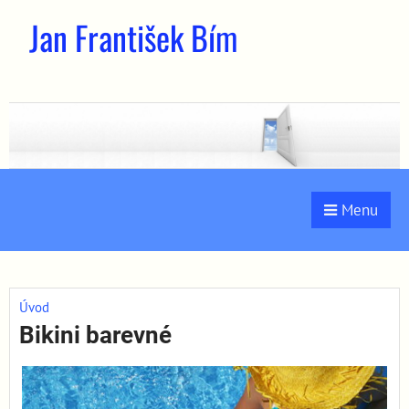
Jan František Bím
Menu
Úvod
Bikini barevné