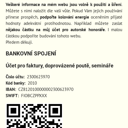
Veškeré informace na mém webu jsou volně k použití a šíření
.
Můžete s nimi naložit dle vaší vůle. Pokud Vám jejich používání
přinese prospěch
,
podpořte kolování energie
oceněním přijaté
hodnoty adekvátní protihodnotou. Například můžete zaslat
nějakou částku na můj účet pro autorské honoráře
. I malou
částkou podpoříte budování tohoto webu.
Předem děkuji.
BANKOVNÍ SPOJENÍ
Účet pro faktury, doprovázené poutě, semináře
Číslo účtu:
2300623970
Kód banky:
2010
IBAN:
CZ8120100000002300623970
SWIFT:
FIOBCZPPXXX