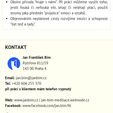
Okolní příroda "hraje s námi". Při práci můžeme využít toho,
jestli fouká či nefouká vítr, létají či nelétají ptáci, použít
stromy jako předmět "projekce" emocí a vztahů.
Objevováním neplánové cesty rozvíjíme intuici a schopnost
"být teď a tady".
KONTAKT
Jan František Bím
Rytířova 811/19
143 00 Praha 4
Email:
jan.bim@janbim.cz
Tel:
+420 604 255 370
při práci s klientem mám telefon vypnutý
Web:
www.janbim.cz
|
jan-bim-meditace.webnode.cz
Facebook:
www.facebook.com/jan.bim.96