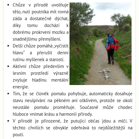
Chůze v přírodě uvolňuje
tělo, nutí poutníka mít rovná
záda a dostatečně dýchat,
díky tomu dochází k
dobrému prokrvení mozku a
snadnějšímu přemýšlení.
Delší chůze pomáhá „vyčistit
hlavu“ a přerušit denní
rutinu myšlenek a starostí.
Aktivní chůze především v
lesním prostředí výrazně
zvyšuje hladinu mentální
energie.
Tím, že se člověk pomalu pohybuje, automaticky dosahuje
stavu neulpívání na pěkném ani ošklivém, protože se okolí
neustále pomalu proměňuje. Současně může chodec
hluboce vnímat krásu a harmonii přírody.
V přírodě je přirozené, že putující občas jdou a mlčí. V
těchto chvílích se obvykle odehrává to nejdůležitější na
pouti.