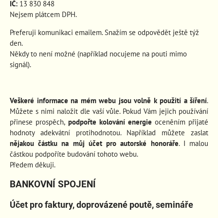
IČ:
13 830 848
Nejsem plátcem DPH.
Preferuji komunikaci emailem. Snažím se odpovědět ještě týž
den.
Někdy to není možné (například nocujeme na pouti mimo
signál).
Veškeré informace na mém webu jsou volně k použití a šíření
.
Můžete s nimi naložit dle vaší vůle. Pokud Vám jejich používání
přinese prospěch
,
podpořte kolování energie
oceněním přijaté
hodnoty adekvátní protihodnotou. Například můžete zaslat
nějakou částku na můj účet pro autorské honoráře
. I malou
částkou podpoříte budování tohoto webu.
Předem děkuji.
BANKOVNÍ SPOJENÍ
Účet pro faktury, doprovázené poutě, semináře