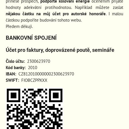
přinese prospěch
,
podpořte kolování energie
oceněním přijaté
hodnoty adekvátní protihodnotou. Například můžete zaslat
nějakou částku na můj účet pro autorské honoráře
. I malou
částkou podpoříte budování tohoto webu.
Předem děkuji.
BANKOVNÍ SPOJENÍ
Účet pro faktury, doprovázené poutě, semináře
Číslo účtu:
2300623970
Kód banky:
2010
IBAN:
CZ8120100000002300623970
SWIFT:
FIOBCZPPXXX