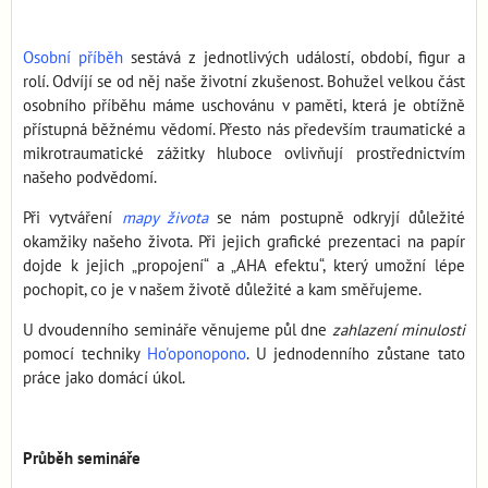
Osobní příběh
sestává z jednotlivých událostí, období, figur a
rolí. Odvíjí se od něj naše životní zkušenost. Bohužel velkou část
osobního příběhu máme uschovánu v paměti, která je obtížně
přístupná běžnému vědomí. Přesto nás především traumatické a
mikrotraumatické zážitky hluboce ovlivňují prostřednictvím
našeho podvědomí.
Při vytváření
mapy života
se nám postupně odkryjí důležité
okamžiky našeho života. Při jejich grafické prezentaci na papír
dojde k jejich „propojení“ a „AHA efektu“, který umožní lépe
pochopit, co je v našem životě důležité a kam směřujeme.
U dvoudenního semináře věnujeme půl dne
zahlazení minulosti
pomocí techniky
Ho'oponopono
. U jednodenního zůstane tato
práce jako domácí úkol.
Průběh semináře