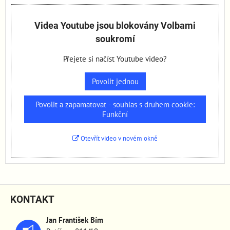
Videa Youtube jsou blokovány Volbami
soukromí
Přejete si načíst Youtube video?
Povolit jednou
Povolit a zapamatovat - souhlas s druhem cookie:
Funkční
Otevřít video v novém okně
KONTAKT
Jan František Bím