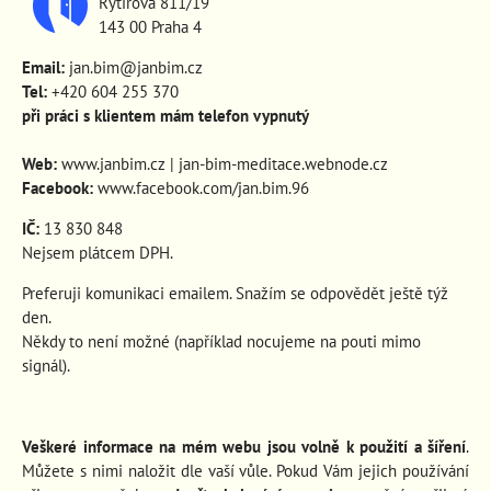
Rytířova 811/19
143 00 Praha 4
Email:
jan.bim@janbim.cz
Tel:
+420 604 255 370
při práci s klientem mám telefon vypnutý
Web:
www.janbim.cz
|
jan-bim-meditace.webnode.cz
Facebook:
www.facebook.com/jan.bim.96
IČ:
13 830 848
Nejsem plátcem DPH.
Preferuji komunikaci emailem. Snažím se odpovědět ještě týž
den.
Někdy to není možné (například nocujeme na pouti mimo
signál).
Veškeré informace na mém webu jsou volně k použití a šíření
.
Můžete s nimi naložit dle vaší vůle. Pokud Vám jejich používání