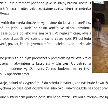
ích hlubin a temnot podobně jako se bájný hrdina Theseus
nt. V našem nitru pak nacházíme světlo, které je potřeba
života.
vnitřního světla tím, že se vypravíme do labyrintu vnějšího.
á jen jednu klikatící se cestu končící ve středu labyrintu.
i zase putuje po jeho vnějším okraji. Po nějakém čase, když s
d. Zde si zapálí své světlo a začne cestu zpět. Při pohledu
ivotě, poznat, kdo je (svému) středu daleko a kdo blízko, ale
ně jeden za druhým procházet v pomalém rytmu dva kroky
šeným labyrintem z katedrály v Chartres. Uprostřed si
nou ji budeme vynášet ven. Cestou budeme muset řešit
jsou v opačném směru.
raje, odkud nás vypustí muž do středu labyrintu, kde nás bude čekat že
ychom po čase opět dosáhli vnějšího okolí labyrintu, kde nás opět přiv
en, který nám přinese poselství nebo otázku, kterou si zodpovíme upr