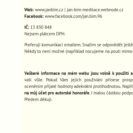
Web:
www.janbim.cz
|
jan-bim-meditace.webnode.cz
Facebook:
www.facebook.com/jan.bim.96
IČ:
13 830 848
Nejsem plátcem DPH.
Preferuji komunikaci emailem. Snažím se odpovědět ještě
Někdy to není možné (například nocujeme na pouti mimo s
Veškeré informace na mém webu jsou volně k použití a 
vaší vůle. Pokud Vám jejich používání
přinese pros
oceněním přijaté hodnoty adekvátní protihodnotou. Např
na můj účet pro autorské honoráře
. I malou částkou podp
Předem děkuji.