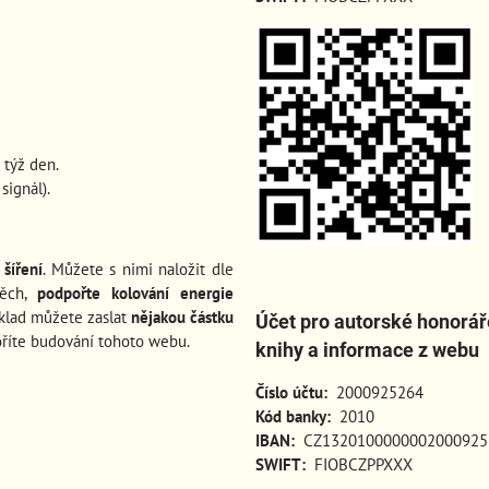
 týž den.
ignál).
šíření
. Můžete s nimi naložit dle
pěch
,
podpořte kolování energie
íklad můžete zaslat
nějakou částku
Účet pro autorské honorář
oříte budování tohoto webu.
knihy a informace z webu
Číslo účtu:
2000925264
Kód banky:
2010
IBAN:
CZ1320100000002000925
SWIFT:
FIOBCZPPXXX