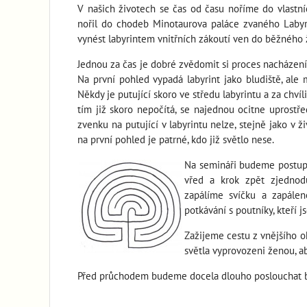
V našich životech se čas od času noříme do vlastn
nořil do chodeb Minotaurova paláce zvaného Labyri
vynést labyrintem vnitřních zákoutí ven do běžného 
Jednou za čas je dobré zvědomit si proces nacházení 
Na první pohled vypadá labyrint jako bludiště, ale m
Někdy je putující skoro ve středu labyrintu a za chvíl
tím již skoro nepočítá, se najednou ocitne uprostře
zvenku na putující v labyrintu nelze, stejně jako v ž
na první pohled je patrné, kdo již světlo nese.
Na semináři budeme postup
vřed a krok zpět zjednodu
zapálíme svíčku a zapále
potkávání s poutníky, kteří 
Zažijeme cestu z vnějšího ok
světla vyprovozeni ženou, ab
Před průchodem budeme docela dlouho poslouchat bub