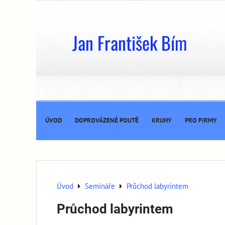
Jan František Bím
ÚVOD
DOPROVÁZENÉ POUTĚ
KRUHY
PRO FIRMY
Úvod
Semináře
Průchod labyrintem
Průchod labyrintem