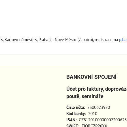
K3, Karlovo náměstí 3, Praha 2 - Nové Město (2. patro), registrace na
p.b
BANKOVNÍ SPOJENÍ
Účet pro faktury, doprová
poutě, semináře
Číslo účtu:
2300623970
Kód banky:
2010
IBAN:
CZ8120100000002300623
SWIFT:
FIOBCZPPXXX