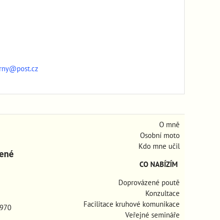
arny@post.cz
O mně
Osobní moto
Kdo mne učil
zené
CO NABÍZÍM
Doprovázené poutě
Konzultace
Facilitace kruhové komunikace
970
Veřejné semináře