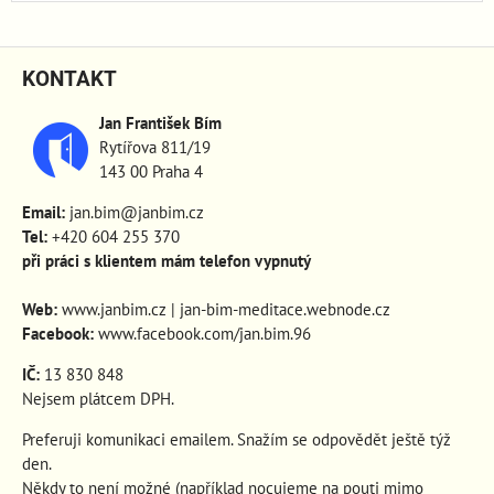
KONTAKT
Jan František Bím
Rytířova 811/19
143 00 Praha 4
Email:
jan.bim@janbim.cz
Tel:
+420 604 255 370
při práci s klientem mám telefon vypnutý
Web:
www.janbim.cz
|
jan-bim-meditace.webnode.cz
Facebook:
www.facebook.com/jan.bim.96
IČ:
13 830 848
Nejsem plátcem DPH.
Preferuji komunikaci emailem. Snažím se odpovědět ještě týž
den.
Někdy to není možné (například nocujeme na pouti mimo