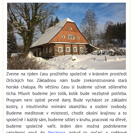
Zveme na týden času prožitého společně v krásném prostředí
Orlických hor. Základnou nám bude zrekonstruovaná stará
horská chalupa. Po většinu času si budeme užívat sdíleného
ticha. Mluvit budeme jen tolik, kolik bude nezbytně potřeba.
Program není úplně pevně daný. Bude vycházet ze základní
kostry, z intuitivního vnímání okamžiku a osobní svobody.
Budeme meditovat v místnosti, chodit okolní krajinou a to
společně i každý sám, budeme sdílet v kruhu, pracovat na dřevě,
budeme společně vařit. Jeden den možná podnikneme
celodenní pouť do
Neratova
, pokud to počasí a sněhové