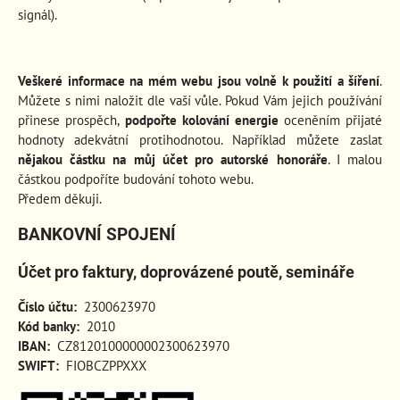
signál).
Veškeré informace na mém webu jsou volně k použití a šíření
.
Můžete s nimi naložit dle vaší vůle. Pokud Vám jejich používání
přinese prospěch
,
podpořte kolování energie
oceněním přijaté
hodnoty adekvátní protihodnotou. Například můžete zaslat
nějakou částku na můj účet pro autorské honoráře
. I malou
částkou podpoříte budování tohoto webu.
Předem děkuji.
BANKOVNÍ SPOJENÍ
Účet pro faktury, doprovázené poutě, semináře
Číslo účtu:
2300623970
Kód banky:
2010
IBAN:
CZ8120100000002300623970
SWIFT:
FIOBCZPPXXX