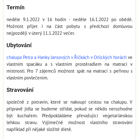
Termín
neděle 9.1.2022 v 16 hodin - neděle 16.1.2022 po obědě.
Možnost přijet i na část pobytu s předchozí domluvou
nejpozději v úterý 11.1.2022 večer.
Ubytování
chalupa Petra a Hanky Jansových v Říčkách v Orlických horách
ve
vlastním spacáku a s vlastním prostěradlem na matraci v
místnosti. Pro 7 zájemců možnost spát na matraci s peřinou s
vlastním povlečením.
Stravování
společně z potravin, které se nakoupí cestou na chalupu. V
přípravě jídla se budeme střídat, pokud se někdo nerozhodne
být kuchařem. Předpokládáme převažující vegetariánskou
lehkou stravu. Výjimečně možnost vlastního stravování
například při nějaké složité dietě.