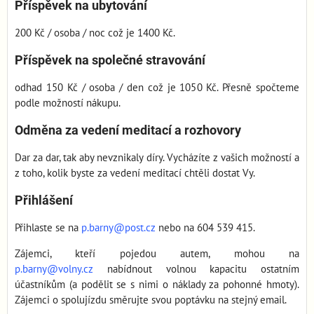
Příspěvek na ubytování
200 Kč / osoba / noc což je 1400 Kč.
Příspěvek na společné stravování
odhad 150 Kč / osoba / den což je 1050 Kč. Přesně spočteme
podle možností nákupu.
Odměna za vedení meditací a rozhovory
Dar za dar, tak aby nevznikaly díry. Vycházíte z vašich možností a
z toho, kolik byste za vedení meditací chtěli dostat Vy.
Přihlášení
Přihlaste se na
p.barny@post.cz
nebo na 604 539 415.
Zájemci, kteří pojedou autem, mohou na
p.barny@volny.cz
nabídnout volnou kapacitu ostatním
účastníkům (a podělit se s nimi o náklady za pohonné hmoty).
Zájemci o spolujízdu směrujte svou poptávku na stejný email.