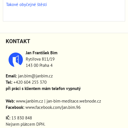
Takové obyčejné štěstí
KONTAKT
Jan František Bím
Rytířova 811/19
143 00 Praha 4
Email:
jan.bim@janbim.cz
Tel:
+420 604 255 370
při práci s klientem mám telefon vypnutý
Web:
www.janbim.cz
|
jan-bim-meditace.webnode.cz
Facebook:
www.facebook.com/jan.bim.96
IČ:
13 830 848
Nejsem plátcem DPH.