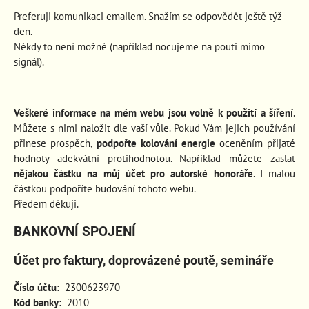
Preferuji komunikaci emailem. Snažím se odpovědět ještě týž
den.
Někdy to není možné (například nocujeme na pouti mimo
signál).
Veškeré informace na mém webu jsou volně k použití a šíření
.
Můžete s nimi naložit dle vaší vůle. Pokud Vám jejich používání
přinese prospěch
,
podpořte kolování energie
oceněním přijaté
hodnoty adekvátní protihodnotou. Například můžete zaslat
nějakou částku na můj účet pro autorské honoráře
. I malou
částkou podpoříte budování tohoto webu.
Předem děkuji.
BANKOVNÍ SPOJENÍ
Účet pro faktury, doprovázené poutě, semináře
Číslo účtu:
2300623970
Kód banky:
2010