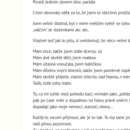
Prostě jedním slovem léto: paráda.
Cítím obrovský vděk za to, že jsem to všechno prožila,
Jsem velmi šťastná, byť v mém vnějším světě se toho
„válčím" se složenkami atc. atc.
Vlastně teď jak to píšu, si uvědomuji, že něco vel
Mám otce, takže jsem stále dcerou :o)
Mám dvě skvělé děti, jsem matkou
Mám úžasná vnoučata, jsem babičkou
Mám důvěru svých klientů, takže jsem poměrně úspěš
Mám skvělé přátele, vlastní střechu nad hlavou, v mém
Tolik, tolik toho mám.
To, co mi tuhle moji pohodu kazí, vnímám jako „pohád
pak po čase vrátí a dopadnou na hlavy právě oněch 
dopadají jako moje nemoci, starosti, obavy...
Každý to neumí přijmout, ale je to tak. To my sami j
naši plnou pozornost.