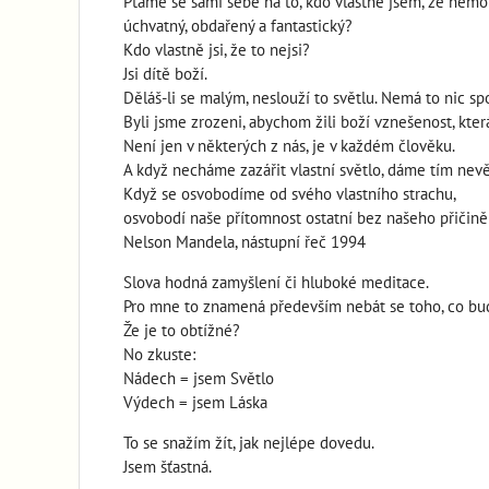
Ptáme se sami sebe na to, kdo vlastně jsem, že nemoh
úchvatný, obdařený a fantastický?
Kdo vlastně jsi, že to nejsi?
Jsi dítě boží.
Děláš-li se malým, neslouží to světlu. Nemá to nic sp
Byli jsme zrozeni, abychom žili boží vznešenost, která
Není jen v některých z nás, je v každém člověku.
A když necháme zazářit vlastní světlo, dáme tím nevě
Když se osvobodíme od svého vlastního strachu,
osvobodí naše přítomnost ostatní bez našeho přičiněn
Nelson Mandela, nástupní řeč 1994
Slova hodná zamyšlení či hluboké meditace.
Pro mne to znamená především nebát se toho, co bude,
Že je to obtížné?
No zkuste:
Nádech = jsem Světlo
Výdech = jsem Láska
To se snažím žít, jak nejlépe dovedu.
Jsem šťastná.