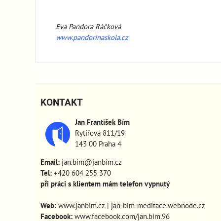
Eva Pandora Ráčková
www.pandorinaskola.cz
KONTAKT
Jan František Bím
Rytířova 811/19
143 00 Praha 4
Email:
jan.bim@janbim.cz
Tel:
+420 604 255 370
při práci s klientem mám telefon vypnutý
Web:
www.janbim.cz
|
jan-bim-meditace.webnode.cz
Facebook:
www.facebook.com/jan.bim.96