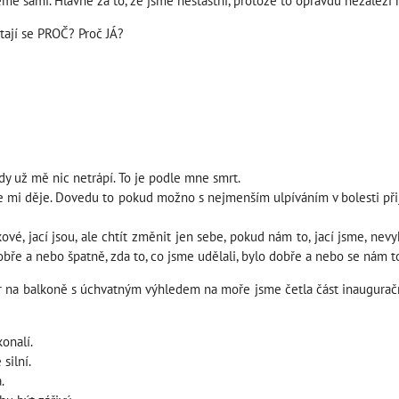
e sami. Hlavně za to, že jsme nešťastní, protože to opravdu nezáleží na
 ptají se PROČ? Proč JÁ?
dy už mě nic netrápí. To je podle mne smrt.
se mi děje. Dovedu to pokud možno s nejmenším ulpíváním v bolesti přij
vé, jací jsou, ale chtít změnit jen sebe, pokud nám to, jací jsme, nev
obře a nebo špatně, zda to, co jsme udělali, bylo dobře a nebo se nám 
er na balkoně s úchvatným výhledem na moře jsme četla část inaugurač
onalí.
silní.
.