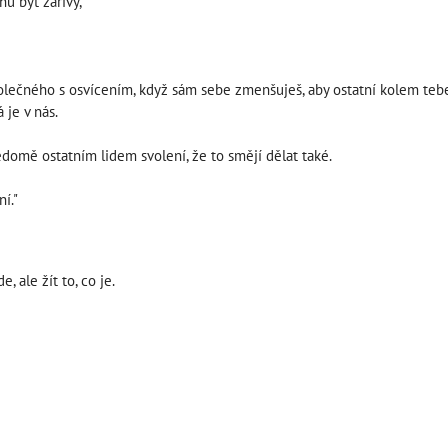
u být zářivý,
olečného s osvícením, když sám sebe zmenšuješ, aby ostatní kolem tebe n
 je v nás.
domě ostatním lidem svolení, že to smějí dělat také.
í."
 ale žít to, co je.