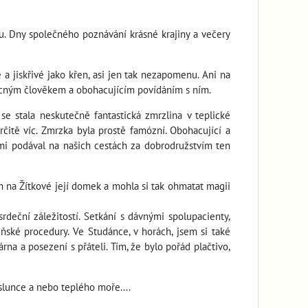
u. Dny společného poznávání krásné krajiny a večery
 a jiskřivé jako křen, asi jen tak nezapomenu. Ani na
ácným člověkem a obohacujícím povídáním s ním.
 stala neskutečně fantastická zmrzlina v teplické
rčitě víc. Zmrzka byla prostě famózní. Obohacující a
 mi podával na našich cestách za dobrodružstvím ten
em na Žítkové její domek a mohla si tak ohmatat magii
deční záležitostí. Setkání s dávnými spolupacienty,
ské procedury. Ve Studánce, v horách, jsem si také
a a posezení s přáteli. Tím, že bylo pořád plačtivo,
slunce a nebo teplého moře....