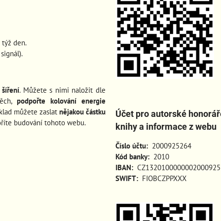
 týž den.
ignál).
šíření
. Můžete s nimi naložit dle
pěch
,
podpořte kolování energie
íklad můžete zaslat
nějakou částku
Účet pro autorské honorář
oříte budování tohoto webu.
knihy a informace z webu
Číslo účtu:
2000925264
Kód banky:
2010
IBAN:
CZ1320100000002000925
SWIFT:
FIOBCZPPXXX