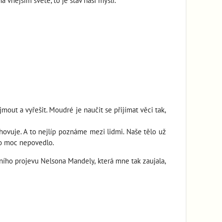
 vnějším světě, to je stav naší mysli.
mout a vyřešit. Moudré je naučit se přijímat věci tak,
yhovuje. A to nejlíp poznáme mezi lidmi. Naše tělo už
to moc nepovedlo.
ního projevu Nelsona Mandely, která mne tak zaujala,