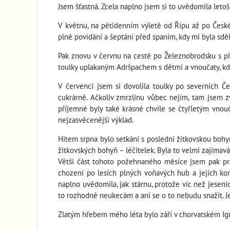
Jsem šťastná. Zcela naplno jsem si to uvědomila letošn
V květnu, na pětidenním výletě od Řípu až po České
plné povídání a šeptání před spaním, kdy mi byla sděl
Pak znovu v červnu na cestě po Železnobrodsku s přát
toulky uplakaným Adršpachem s dětmi a vnoučaty, kd
V červenci jsem si dovolila toulky po severních 
cukrárně. Ačkoliv zmrzlinu vůbec nejím, tam jsem zv
příjemné byly také krásné chvíle se čtyřletým vnou
nejzasvěcenější výklad.
Hitem srpna bylo setkání s poslední žitkovskou bohyn
žitkovských bohyň – léčitelek. Byla to velmi zajímav
Větší část tohoto požehnaného měsíce jsem pak prož
chození po lesích plných voňavých hub a jejich ko
naplno uvědomila, jak stárnu, protože víc než jesen
to rozhodně neukecám a ani se o to nebudu snažit. Je 
Zlatým hřebem mého léta bylo září v chorvatském Igra