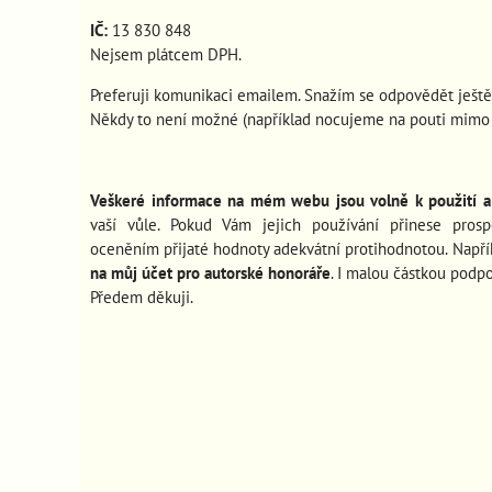
IČ:
13 830 848
Nejsem plátcem DPH.
Preferuji komunikaci emailem. Snažím se odpovědět ještě
Někdy to není možné (například nocujeme na pouti mimo s
Veškeré informace na mém webu jsou volně k použití a 
vaší vůle. Pokud Vám jejich používání
přinese pros
oceněním přijaté hodnoty adekvátní protihodnotou. Např
na můj účet pro autorské honoráře
. I malou částkou podp
Předem děkuji.