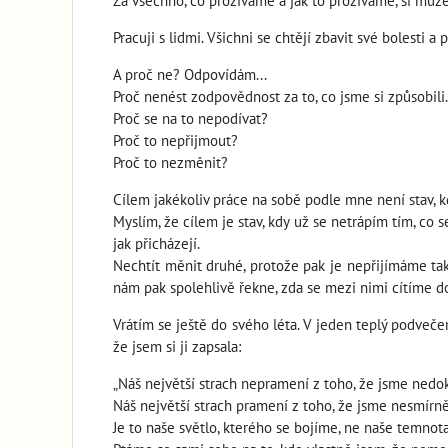
Za všechno, co prožíváme a jak to prožíváme, si můžem
Pracuji s lidmi. Všichni se chtějí zbavit své bolesti a
A proč ne? Odpovídám...
Proč nenést zodpovědnost za to, co jsme si způsobili.
Proč se na to nepodívat?
Proč to nepřijmout?
Proč to nezměnit?
Cílem jakékoliv práce na sobě podle mne není stav, k
Myslím, že cílem je stav, kdy už se netrápím tím, co 
jak přicházejí.
Nechtít měnit druhé, protože pak je nepřijímáme tako
nám pak spolehlivě řekne, zda se mezi nimi cítíme d
Vrátím se ještě do svého léta. V jeden teplý podveč
že jsem si ji zapsala:
„Náš největší strach nepramení z toho, že jsme nedok
Náš největší strach pramení z toho, že jsme nesmírně 
Je to naše světlo, kterého se bojíme, ne naše temnota