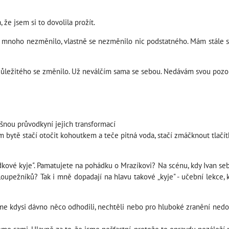
 že jsem si to dovolila prožít.
 mnoho nezměnilo, vlastně se nezměnilo nic podstatného. Mám stále stej
mi důležitého se změnilo. Už neválčím sama se sebou. Nedávám svou po
nou průvodkyní jejich transformací
 bytě stačí otočit kohoutkem a teče pitná voda, stačí zmáčknout tlačítko
kové kyje". Pamatujete na pohádku o Mrazíkovi? Na scénu, kdy Ivan seb
loupežníků? Tak i mně dopadají na hlavu takové „kyje" - učební lekce,
sme kdysi dávno něco odhodili, nechtěli nebo pro hluboké zranění nedov