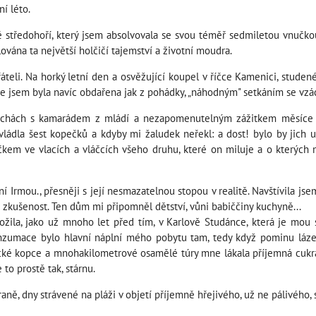
í léto.
 středohoří, který jsem absolvovala se svou téměř sedmiletou vnučko
ována ta největší holčičí tajemství a životní moudra.
eli. Na horký letní den a osvěžující koupel v říčce Kamenici, studené
e jsem byla navíc obdařena jak z pohádky, „náhodným" setkáním se vz
Čechách s kamarádem z mládí a nezapomenutelným zážitkem měsíce se
ládla šest kopečků a kdyby mi žaludek neřekl: a dost! bylo by jich u
čkem ve vlacích a vláčcích všeho druhu, které on miluje a o kterých
í Irmou., přesněji s její nesmazatelnou stopou v realitě. Navštívila js
á zkušenost. Ten dům mi připomněl dětství, vůni babiččiny kuchyně...
ila, jako už mnoho let před tím, v Karlově Studánce, která je mou sr
nzumace bylo hlavní náplní mého pobytu tam, tedy když pominu lázeň
ické kopce a mnohakilometrové osamělé túry mne lákala příjemná cukrárn
to prostě tak, stárnu.
ně, dny strávené na pláži v objetí příjemně hřejivého, už ne pálivého, 