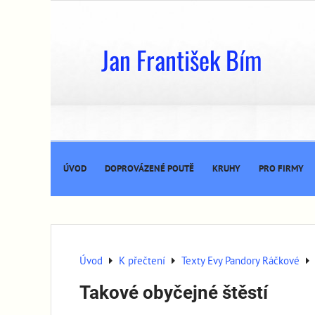
Jan František Bím
ÚVOD
DOPROVÁZENÉ POUTĚ
KRUHY
PRO FIRMY
Úvod
K přečtení
Texty Evy Pandory Ráčkové
Takové obyčejné štěstí