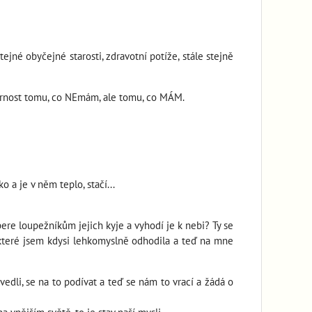
né obyčejné starosti, zdravotní potíže, stále stejně
zornost tomu, co NEmám, ale tomu, co MÁM.
 a je v něm teplo, stačí...
ere loupežníkům jejich kyje a vyhodí je k nebi? Ty se
 které jsem kdysi lehkomyslně odhodila a teď na mne
edli, se na to podívat a teď se nám to vrací a žádá o