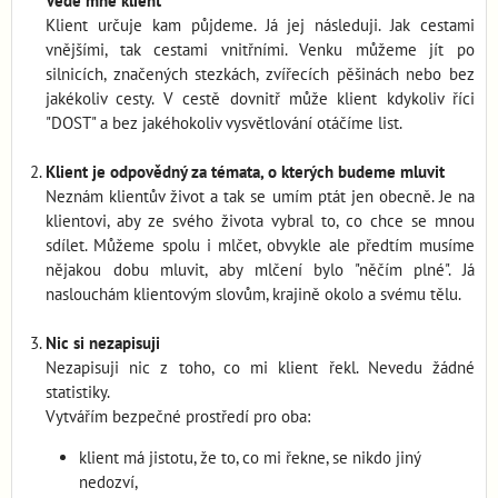
Vede mne klient
Klient určuje kam půjdeme. Já jej následuji. Jak cestami
vnějšími, tak cestami vnitřními. Venku můžeme jít po
silnicích, značených stezkách, zvířecích pěšinách nebo bez
jakékoliv cesty. V cestě dovnitř může klient kdykoliv říci
"DOST" a bez jakéhokoliv vysvětlování otáčíme list.
Klient je odpovědný za témata, o kterých budeme mluvit
Neznám klientův život a tak se umím ptát jen obecně. Je na
klientovi, aby ze svého života vybral to, co chce se mnou
sdílet. Můžeme spolu i mlčet, obvykle ale předtím musíme
nějakou dobu mluvit, aby mlčení bylo "něčím plné". Já
naslouchám klientovým slovům, krajině okolo a svému tělu.
Nic si nezapisuji
Nezapisuji nic z toho, co mi klient řekl. Nevedu žádné
statistiky.
Vytvářím bezpečné prostředí pro oba:
klient má jistotu, že to, co mi řekne, se nikdo jiný
nedozví,