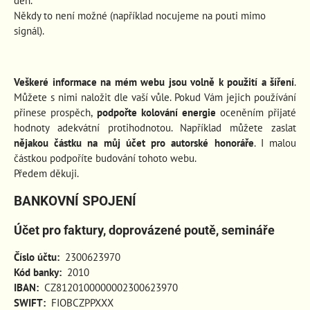
den.
Někdy to není možné (například nocujeme na pouti mimo
signál).
Veškeré informace na mém webu jsou volně k použití a šíření
.
Můžete s nimi naložit dle vaší vůle. Pokud Vám jejich používání
přinese prospěch
,
podpořte kolování energie
oceněním přijaté
hodnoty adekvátní protihodnotou. Například můžete zaslat
nějakou částku na můj účet pro autorské honoráře
. I malou
částkou podpoříte budování tohoto webu.
Předem děkuji.
BANKOVNÍ SPOJENÍ
Účet pro faktury, doprovázené poutě, semináře
Číslo účtu:
2300623970
Kód banky:
2010
IBAN:
CZ8120100000002300623970
SWIFT:
FIOBCZPPXXX