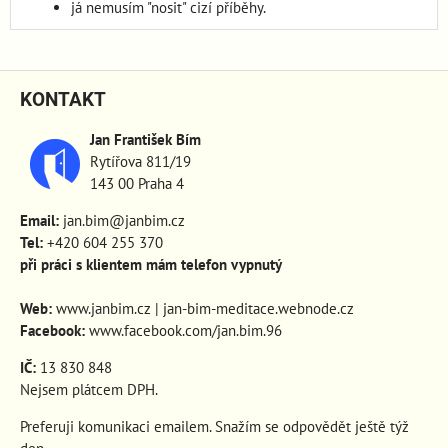
já nemusím "nosit" cizí příběhy.
KONTAKT
Jan František Bím
Rytířova 811/19
143 00 Praha 4
Email:
jan.bim@janbim.cz
Tel:
+420 604 255 370
při práci s klientem mám telefon vypnutý
Web:
www.janbim.cz
|
jan-bim-meditace.webnode.cz
Facebook:
www.facebook.com/jan.bim.96
IČ:
13 830 848
Nejsem plátcem DPH.
Preferuji komunikaci emailem. Snažím se odpovědět ještě týž