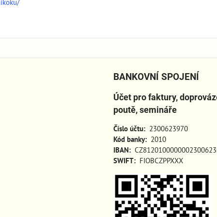
hikoku/
BANKOVNÍ SPOJENÍ
Účet pro faktury, doprová
poutě, semináře
Číslo účtu:
2300623970
Kód banky:
2010
IBAN:
CZ8120100000002300623
SWIFT:
FIOBCZPPXXX