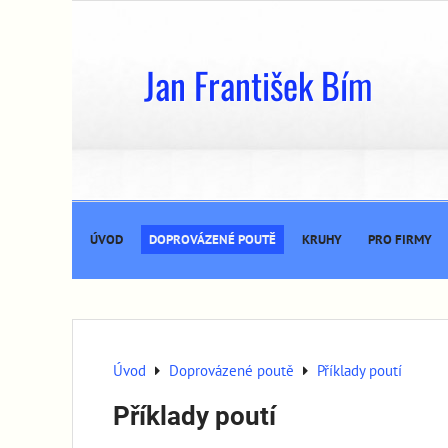
Jan František Bím
ÚVOD
DOPROVÁZENÉ POUTĚ
KRUHY
PRO FIRMY
Úvod
Doprovázené poutě
Příklady poutí
Příklady poutí