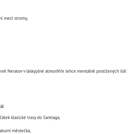
i mezi stromy,
omě Neratov v láskyplné atmosféře lehce mentálně postižených lidí
ii
átek klasické trasy do Santiaga,
iaturní městečka,