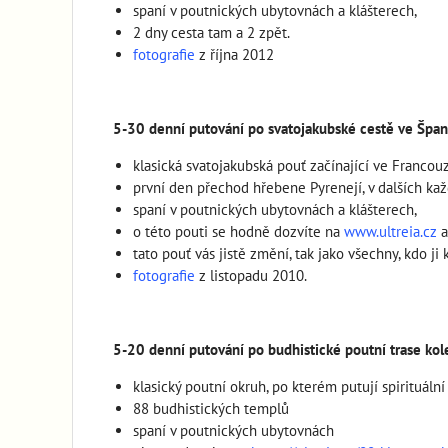
spaní v poutnických ubytovnách a klášterech,
2 dny cesta tam a 2 zpět.
fotografie
z října 2012
5-30 denní putování po svatojakubské cestě ve Špan
klasická svatojakubská pouť začínající ve Francou
první den přechod hřebene Pyrenejí, v dalších každ
spaní v poutnických ubytovnách a klášterech,
o této pouti se hodně dozvíte na
www.ultreia.cz
a
tato pouť vás jistě změní, tak jako všechny, kdo ji 
fotografie
z listopadu 2010.
5-20 denní putování po budhistické poutní trase ko
klasický poutní okruh, po kterém putují spirituáln
88 budhistických templů
spaní v poutnických ubytovnách