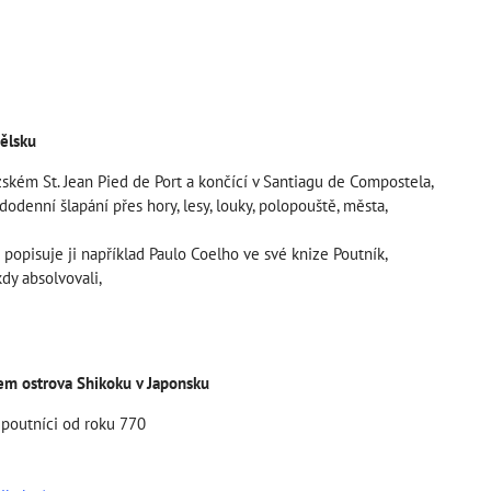
ělsku
zském St. Jean Pied de Port a končící v Santiagu de Compostela,
odenní šlapání přes hory, lesy, louky, polopouště, města,
 popisuje ji například Paulo Coelho ve své knize Poutník,
kdy absolvovali,
lem ostrova Shikoku v Japonsku
í poutníci od roku 770