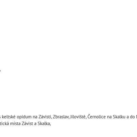
,
tské opidum na Závisti, Zbraslav, Jíloviště, Černolice na Skalku a do
ická místa Závist a Skalka,