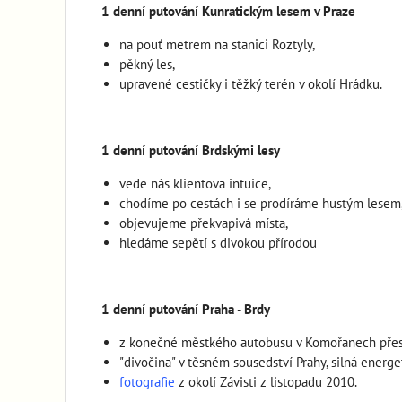
1 denní putování Kunratickým lesem v Praze
na pouť metrem na stanici Roztyly,
pěkný les,
upravené cestičky i těžký terén v okolí Hrádku.
1 denní putování Brdskými lesy
vede nás klientova intuice,
chodíme po cestách i se prodíráme hustým lesem
objevujeme překvapivá místa,
hledáme sepětí s divokou přírodou
1 denní putování Praha - Brdy
z konečné městkého autobusu v Komořanech přes kel
"divočina" v těsném sousedství Prahy, silná energet
fotografie
z okolí Závisti z listopadu 2010.