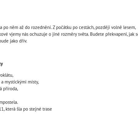
a po něm až do rozednění. Z počátku po cestách, později volně lesem,
zrakové vjemy nás ochuzuje o jiné rozměry světa. Budete překvapeni, 
bude jako dřív.
ty
voklátu,
 a mystickými místy,
á příroda,
mpostela.
, která šla po stejné trase