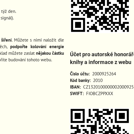
 týž den.
ignál).
šíření
. Můžete s nimi naložit dle
pěch
,
podpořte kolování energie
íklad můžete zaslat
nějakou částku
Účet pro autorské honorář
oříte budování tohoto webu.
knihy a informace z webu
Číslo účtu:
2000925264
Kód banky:
2010
IBAN:
CZ1320100000002000925
SWIFT:
FIOBCZPPXXX