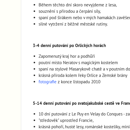
Během těchto dní skoro nevyjdeme z lesa,
souznění s přírodou a čerpání síly,
spaní pod širákem nebo v mých hamakách zavěšen
silné vytržení z běžné městské rutiny.
3-4 denní putování po Orlických horách
Zapomenutý kraj hor a podhůří
poutní místo Neratov s magickým kostelem
spaní na stylové Masarykově chatě a v poutním d
krásná příroda kolem řeky Orlice a Zemské brány
fotografie
z konce listopadu 2010
5-14 denní putování po svatojakubské cestě ve Franc
10 dní putování z Le Puy en Velay do Conques - zač
"středověk" uprostřed Francie,
krásná pohoří, husté lesy, románské kostelíky, min