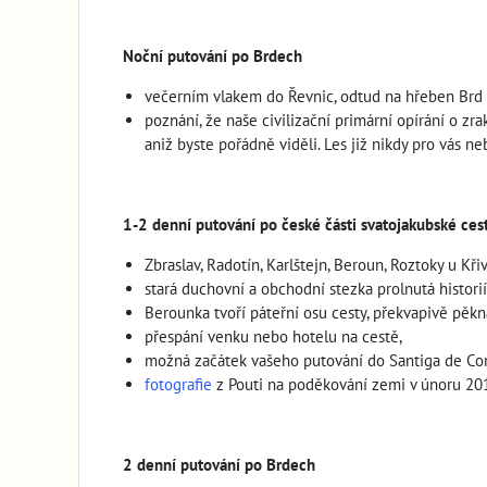
Noční putování po Brdech
večerním vlakem do Řevnic, odtud na hřeben Brd 
poznání, že naše civilizační primární opírání o 
aniž byste pořádně viděli. Les již nikdy pro vás ne
1-2 denní putování po české části svatojakubské ces
Zbraslav, Radotín, Karlštejn, Beroun, Roztoky u Kři
stará duchovní a obchodní stezka prolnutá historií
Berounka tvoří páteřní osu cesty, překvapivě pěkn
přespání venku nebo hotelu na cestě,
možná začátek vašeho putování do Santiga de Co
fotografie
z Pouti na poděkování zemi v únoru 2011
2 denní putování po Brdech