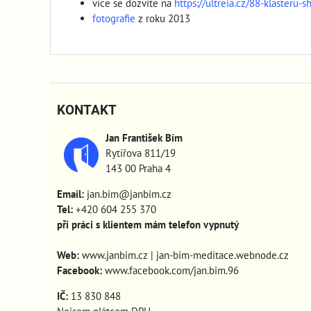
více se dozvíte na
https://ultreia.cz/88-klasteru-s
fotografie
z roku 2013
KONTAKT
Jan František Bím
Rytířova 811/19
143 00 Praha 4
Email:
jan.bim@janbim.cz
Tel:
+420 604 255 370
při práci s klientem mám telefon vypnutý
Web:
www.janbim.cz
|
jan-bim-meditace.webnode.cz
Facebook:
www.facebook.com/jan.bim.96
IČ:
13 830 848