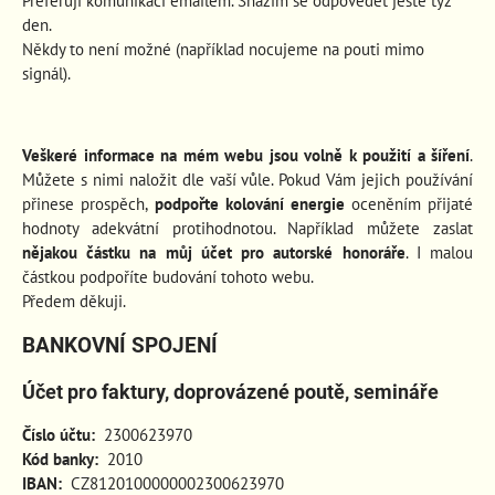
Preferuji komunikaci emailem. Snažím se odpovědět ještě týž
den.
Někdy to není možné (například nocujeme na pouti mimo
signál).
Veškeré informace na mém webu jsou volně k použití a šíření
.
Můžete s nimi naložit dle vaší vůle. Pokud Vám jejich používání
přinese prospěch
,
podpořte kolování energie
oceněním přijaté
hodnoty adekvátní protihodnotou. Například můžete zaslat
nějakou částku na můj účet pro autorské honoráře
. I malou
částkou podpoříte budování tohoto webu.
Předem děkuji.
BANKOVNÍ SPOJENÍ
Účet pro faktury, doprovázené poutě, semináře
Číslo účtu:
2300623970
Kód banky:
2010
IBAN:
CZ8120100000002300623970