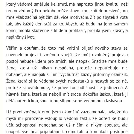
který vědomě směřuje ke smrti, má naprosto jinou kvalitu, než
ten nevědomý. Pro někoho může slovo smrt znít depresivně, pro
mne však začíná být čím dál více motivační. Žít po zbytek života
tak, aby každý den stál za to. Abych, až budu na jeho samém
konci, mohla skutečně s klidem prohlásit, prožila jsem krásný a
naplněný život.
Věřím a doufám, že toto mé vnitřní přijetí nového stavu se
navenek projeví i změnou vnější, že můj uvolněný projev a
postoj nebude lidem pro smích, ale naopak. Snad ze mne bude
žena, která už nikam nespěchá, protože nepotřebuje nic
dohánět, ale naopak si umí vychutnat každý přítomný okamžik.
Žena, která si je vědoma svých nedostatků a nestydí se za ně,
protože si uvědomuje, že právě tou odlišností je jedinečná. A
hlavně žena, která se nebojí mít srdce dokořán láskou, která ji
dělá autentickou, soucitnou, silnou, sebe-vědomou a laskavou.
Už první změna, kterou jsem okamžitě zaznamenala, byla, že do
mysli mi přirozeně vstoupilo vědomí faktu, že odteď se budu
učit schopnosti nenechat se už ničím a nikým spoutat, ale
naopak všechna připoutání k čemukoli a komukoli postupně