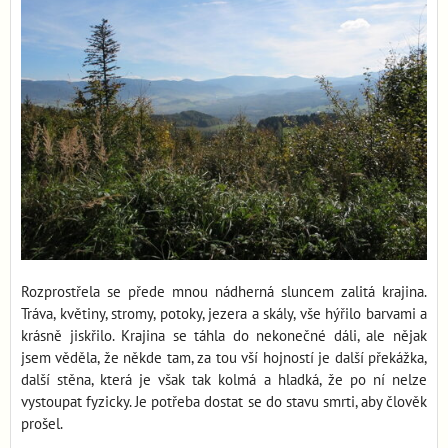
Rozprostřela se přede mnou nádherná sluncem zalitá krajina.
Tráva, květiny, stromy, potoky, jezera a skály, vše hýřilo barvami a
krásně jiskřilo. Krajina se táhla do nekonečné dáli, ale nějak
jsem věděla, že někde tam, za tou vší hojností je další překážka,
další stěna, která je však tak kolmá a hladká, že po ní nelze
vystoupat fyzicky. Je potřeba dostat se do stavu smrti, aby člověk
prošel.