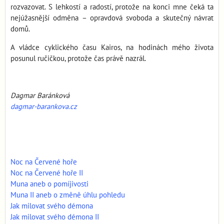
rozvazovat. S lehkostí a radostí, protože na konci mne čeká ta
nejúžasnější odměna – opravdová svoboda a skutečný návrat
domů.
A vládce cyklického času Kairos, na hodinách mého života
posunul ručičkou, protože čas právě nazrál.
Dagmar Baránková
dagmar-barankova.cz
Noc na Červené hoře
Noc na Červené hoře II
Muna aneb o pomíjivosti
Muna II aneb o změně úhlu pohledu
Jak milovat svého démona
Jak milovat svého démona II