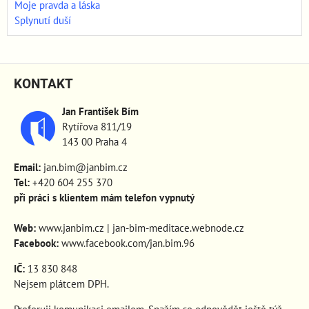
Moje pravda a láska
Splynutí duší
KONTAKT
Jan František Bím
Rytířova 811/19
143 00 Praha 4
Email:
jan.bim@janbim.cz
Tel:
+420 604 255 370
při práci s klientem mám telefon vypnutý
Web:
www.janbim.cz
|
jan-bim-meditace.webnode.cz
Facebook:
www.facebook.com/jan.bim.96
IČ:
13 830 848
Nejsem plátcem DPH.