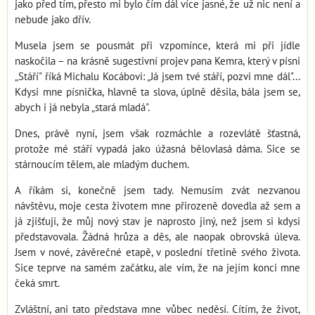
jako před tím, přesto mi bylo čím dál více jasné, že už nic není a
nebude jako dřív.
Musela jsem se pousmát při vzpomínce, která mi při jídle
naskočila – na krásně sugestivní projev pana Kemra, který v písni
„Stáří" říká Michalu Kocábovi: „Já jsem tvé stáří, pozvi mne dál"...
Kdysi mne písnička, hlavně ta slova, úplně děsila, bála jsem se,
abych i já nebyla „stará mladá".
Dnes, právě nyní, jsem však rozmáchle a rozevlátě šťastná,
protože mé stáří vypadá jako úžasná bělovlasá dáma. Sice se
stárnoucím tělem, ale mladým duchem.
A říkám si, konečně jsem tady. Nemusím zvát nezvanou
návštěvu, moje cesta životem mne přirozeně dovedla až sem a
já zjišťuji, že můj nový stav je naprosto jiný, než jsem si kdysi
představovala. Žádná hrůza a děs, ale naopak obrovská úleva.
Jsem v nové, závěrečné etapě, v poslední třetině svého života.
Sice teprve na samém začátku, ale vím, že na jejím konci mne
čeká smrt.
Zvláštní, ani tato představa mne vůbec neděsí. Cítím, že život,