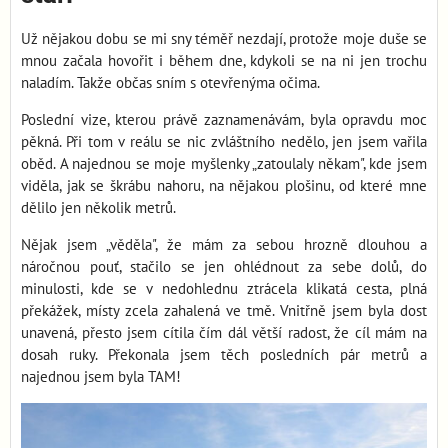
Už nějakou dobu se mi sny téměř nezdají, protože moje duše se
mnou začala hovořit i během dne, kdykoli se na ni jen trochu
naladím. Takže občas sním s otevřenýma očima.
Poslední vize, kterou právě zaznamenávám, byla opravdu moc
pěkná. Při tom v reálu se nic zvláštního nedělo, jen jsem vařila
oběd. A najednou se moje myšlenky „zatoulaly někam", kde jsem
viděla, jak se škrábu nahoru, na nějakou plošinu, od které mne
dělilo jen několik metrů.
Nějak jsem „věděla", že mám za sebou hrozně dlouhou a
náročnou pouť, stačilo se jen ohlédnout za sebe dolů, do
minulosti, kde se v nedohlednu ztrácela klikatá cesta, plná
překážek, místy zcela zahalená ve tmě. Vnitřně jsem byla dost
unavená, přesto jsem cítila čím dál větší radost, že cíl mám na
dosah ruky. Překonala jsem těch posledních pár metrů a
najednou jsem byla TAM!