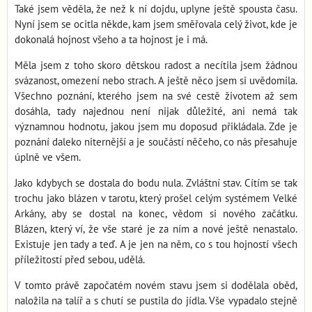
Také jsem věděla, že než k ní dojdu, uplyne ještě spousta času.
Nyní jsem se ocitla někde, kam jsem směřovala celý život, kde je
dokonalá hojnost všeho a ta hojnost je i má.
Měla jsem z toho skoro dětskou radost a necítila jsem žádnou
svázanost, omezení nebo strach. A ještě něco jsem si uvědomila.
Všechno poznání, kterého jsem na své cestě životem až sem
dosáhla, tady najednou není nijak důležité, ani nemá tak
významnou hodnotu, jakou jsem mu doposud přikládala. Zde je
poznání daleko niternější a je součástí něčeho, co nás přesahuje
úplně ve všem.
Jako kdybych se dostala do bodu nula. Zvláštní stav. Cítím se tak
trochu jako blázen v tarotu, který prošel celým systémem Velké
Arkány, aby se dostal na konec, vědom si nového začátku.
Blázen, který ví, že vše staré je za ním a nové ještě nenastalo.
Existuje jen tady a teď. A je jen na něm, co s tou hojností všech
příležitostí před sebou, udělá.
V tomto právě započatém novém stavu jsem si dodělala oběd,
naložila na talíř a s chutí se pustila do jídla. Vše vypadalo stejně