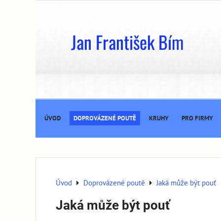
Jan František Bím
ÚVOD
DOPROVÁZENÉ POUTĚ
KRUHY
PRO FIRMY
Úvod
Doprovázené poutě
Jaká může být pouť
Jaká může být pouť