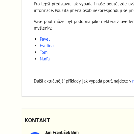
Pro lepší představu, jak vypadají naše poutě, zde u
informace. Použitá jména osob nekorespondují se j
Vaše pouť může být podobná jako některá z uvedených
myšlenky.
Pavel
Evelína
Tom
Naďa
Další aktuálnější příklady, jak vypadá pouť, najdete v
KONTAKT
Jan František Bím