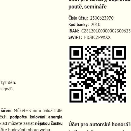
poutě, semináře
Číslo účtu:
2300623970
Kód banky:
2010
IBAN:
CZ8120100000002300623
SWIFT:
FIOBCZPPXXX
 týž den.
ignál).
šíření
. Můžete s nimi naložit dle
pěch
,
podpořte kolování energie
íklad můžete zaslat
nějakou částku
Účet pro autorské honorář
oříte budování tohoto webu.