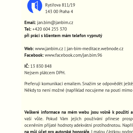
Rytířova 811/19
143 00 Praha 4
Email:
jan.bim@janbim.cz
Tel:
+420 604 255 370
při práci s klientem mám telefon vypnutý
Web:
www.janbim.cz
|
jan-bim-meditace.webnode.cz
Facebook:
www.facebook.com/jan.bim.96
IČ:
13 830 848
Nejsem plátcem DPH.
Preferuji komunikaci emailem. Snažím se odpovědět ještě
Někdy to není možné (například nocujeme na pouti mimo s
Veškeré informace na mém webu jsou volně k použití a 
vaší vůle. Pokud Vám jejich používání
přinese pros
oceněním přijaté hodnoty adekvátní protihodnotou. Např
na můj účet pro autorské honoráře
. I malou částkou podp