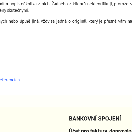
vádím popis několika z nich. Žádného z klientů neidentifikuji, protože
mény skutečnými.
 nebo úplně jiná. Vždy se jedná o originál, který je přesně vám na m
referencích
.
BANKOVNÍ SPOJENÍ
Účet pro faktury, doprová